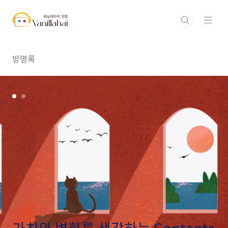
본문 바로가기
방명록