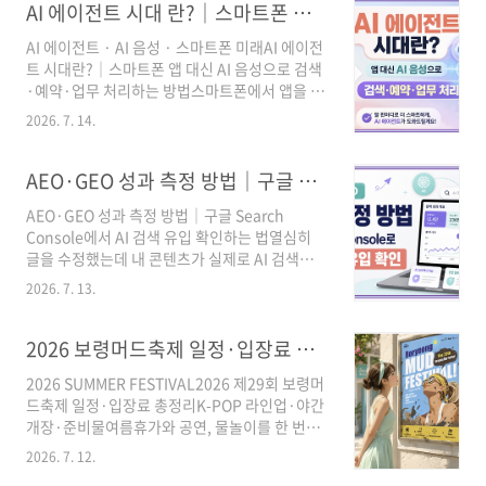
월·과잉재고 등을 유통사가 직접 사들여 정상가
AI 에이전트 시대 란?｜스마트폰 앱 대신 AI 음성으로 검색·예약·업무 처리하는 방법
를 확인하고, 투자금 일부만 사용해 손절..
보다 싸게 판매하는 ‘보물찾기형 매장’입니다.②
AI 에이전트 · AI 음성 · 스마트폰 미래AI 에이전
NC픽스는 일부 상품 최대 90%, 신세계 팩토리
트 시대란?｜스마트폰 앱 대신 AI 음성으로 검색
스토어는 패션에서 뷰티·여행·소형가전까지 상
·예약·업무 처리하는 방법스마트폰에서 앱을 하
품군을 넓히고 있습니다.③ 할인율만 보지 말고
나씩 찾아 실행하던 방식이 달라지고 있습니다.
온라인 최저가, 사이즈·재고, 교환·환불, 화장품
2026. 7. 14.
이제는 AI에게 원하는 결과를 말하면 검색부터
사용기한과 가전 A/S를 확인해야 합니다. 오프프
비교, 일정 등록, 메시지 작성까지 여러 단계를 연
라이스 매장 핵심 요약표매장운영사주요 상품할
결해 처리하는 시대가 열리고 있습니다.3줄 요약
AEO·GEO 성과 측정 방법｜구글 Search Console에서 AI 검색 유입 확인하는 법(3편)
인 특징NC픽스이랜드리테일 계열해외 패션·슈
① AI 에이전트는 질문에 답하는 데서 끝나지 않
즈·잡화·리빙보도 ..
AEO·GEO 성과 측정 방법｜구글 Search
고 여러 앱과 서비스를 연결해 실제 업무를 처리
Console에서 AI 검색 유입 확인하는 법열심히
합니다.② 음성으로 일정 정리, 장소 검색, 메시
글을 수정했는데 내 콘텐츠가 실제로 AI 검색에
지 작성, 예약 준비 등을 요청할 수 있지만 결제와
노출되고 있는지 궁금하신가요? 이제는 일반 검
개인정보 접근은 반드시 확인해야 합니다.③ 앱
2026. 7. 13.
색 순위만 보는 것이 아니라 AI Overviews·AI
이 바로 사라지는 것은 아니며, 사용자가 앱을 직
Mode 노출, 브랜드 언급, AI 추천 이후 방문과 전
접 조작하는 대신 AI가 앱 기능을 불러 쓰는 구조
환까지 함께 확인해야 합니다.3줄 요약① 구글
2026 보령머드축제 일정·입장료 예매·숙박 총정리｜K-팝 슈퍼라이브 라인업·야간개장·준비물
로 바뀔 가능성이 큽니다.목차1. A..
Search Console의 생성형 AI 성과 보고서에서
2026 SUMMER FESTIVAL2026 제29회 보령머
AI Overviews와 AI Mode 노출을 확인할 수 있
드축제 일정·입장료 총정리K-POP 라인업·야간
습니다.② AEO·GEO 성과는 노출 수만 보지 말
개장·준비물여름휴가와 공연, 물놀이를 한 번에
고 클릭, 전환, 브랜드 검색 증가, AI 답변 내 인용
즐기고 싶다면 2026 보령머드축제를 확인해볼
여부를 함께 봐야 합니다.③ 보고서 수치가 늘어
2026. 7. 12.
만합니다.올해 제29회 보령머드축제는 대천해수
도 매출이 바로 증가하는 것은 아니므로 GA4와