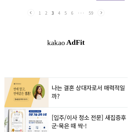
높아지는 것은 아닙니다.중요한 것은 내가 부족
스토어 시장은 2026년 상반기 2,130건으로 전
한 단계에만 선택적으로 돈을 쓰는 것입니다. 이
년 대비 44.9% 증가했습니다.둘째, 성수동은 여
번 글에서는 취준생이 무료로 먼저 확인할 서비
1
2
3
4
5
6
···
59
전히 1위지만 서울 내 비중은 줄고, 용산·명동·
스와 유료 결제가 필요한 시점을 핵심만 정리합
잠실 등으..
니다.3줄 요약① AI는 자기소개서 완성본보다 초
안과 예상 질문을 만드는 용도로 활용하세요.②
학교 취업센터와 고용24 등 무료 서비스를 먼저
이용한 뒤 부족한 부분만 결제하세요.③ 합격 보
장·자소서 대필·고액 장기 계약을 강조하는 서
비스는 피하는 것이 좋습니다.AI 자소서·면접 컨
설팅 요약표서비스추천 이용법결제가 필요한 경
우AI 자소서문항..