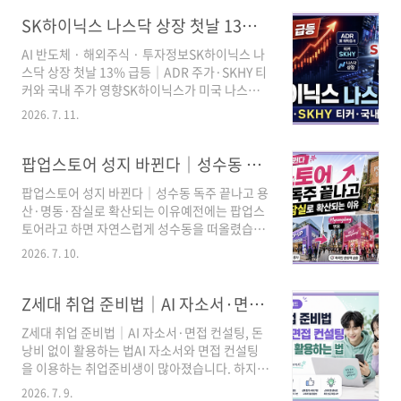
욕장 일원에서 17일 동안 열립니다.낮에는 머드
실제 문의·구매 데이터를 함께 비교해야 합..
체험존과 워터파크존을 이용하고, 저녁에는 K-
SK하이닉스 나스닥 상장 첫날 13% 급등｜ADR 주가·SKHY 티커와 국내 주가 영향
POP 공연·힙합페스티벌·락페스타·드론라이트
AI 반도체 · 해외주식 · 투자정보SK하이닉스 나
쇼까지 즐길 수 있습니다.다만 체험존 운영시간
스닥 상장 첫날 13% 급등｜ADR 주가·SKHY 티
과 요금이 평일·주말에 따라 다르고, 안전점검일
커와 국내 주가 영향SK하이닉스가 미국 나스닥
과 야간 연장 운영일도 따로 있으므로 출발 전에
에 입성하자 첫날부터 강한 매수세가 몰렸습니
일정을 확인해야 합니다.⚡ 3줄 요약 ① 축제는
2026. 7. 11.
다. 미국 ADR 가격이 국내 주가보다 높게 형성된
2026년 7월 24일부터 8월 9일까지 대천해수욕
이유와 실제 투자할 때 확인할 사항을 쉽게 정리
장에서 열립니다.② 일반존 성인 입장료는 월~목
했습니다.SK하이닉스가 미국주식예탁증서인
팝업스토어 성지 바뀐다｜성수동 독주 끝나고 용산·명동·잠실로 확산되는 이유는?
12,000원, 금~일 16,000원입니다.③ 7..
ADR을 통해 나스닥 시장에 상장했습니다.첫 거
팝업스토어 성지 바뀐다｜성수동 독주 끝나고 용
래일 ADR은 공모가 149달러보다 약 13% 높은
산·명동·잠실로 확산되는 이유예전에는 팝업스
168.49달러에 마감했습니다. 장중에는 177달러
토어라고 하면 자연스럽게 성수동을 떠올렸습니
까지 오르며 미국 투자자의 높은 관심을 확인했
다. 하지만 2026년 상반기 데이터를 보면 흐름이
습니다.다만 미국 ADR 가격이 국내 주가보다 높
2026. 7. 10.
조금 달라졌습니다. 성수동이 사라진 것이 아니
다고 해서 국내 주가가 반드시 같은 수준까지 오
라, 팝업스토어 시장 자체가 커지면서 용산·명동
르는 것은 아닙니다. 환율과 거래시간, 수급, 신주
·잠실·마포 등 서울 전역으로 팝업 상권이 넓어
Z세대 취업 준비법｜AI 자소서·면접 컨설팅, 돈 낭비 없이 활용하는 법
발행에 따른 희석 가능성을 함께 살펴봐야 합..
지고 있습니다.소비자 입장에서는 이제 성수동만
Z세대 취업 준비법｜AI 자소서·면접 컨설팅, 돈
검색할 필요가 없습니다. 캐릭터·IP 팝업은 용
낭비 없이 활용하는 법AI 자소서와 면접 컨설팅
산, 외국인 관광객과 뷰티·K브랜드 팝업은 명동,
을 이용하는 취업준비생이 많아졌습니다. 하지만
대형몰 중심의 가족·팬덤형 팝업은 잠실까지 함
서비스를 많이 결제한다고 합격 가능성이 반드시
께 확인하는 것이 좋습니다.3줄 요약첫째, 팝업
2026. 7. 9.