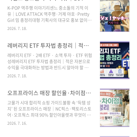
K-POP 역주행 이야기리센느 중소돌의 기적 이
유｜LOVE ATTACK 역주행·거제 야호·Pretty
Girl 밈 총정리대형 기획사의 대규모 홍보 없이도
2년 전 노래가 차트 정상에 올랐습니다. 리센느의
2026. 7. 18.
반전은 한 번의 밈이 아니라 콘텐츠, 음악, 멤버
매력과 팬들의 자발적 확산이 연결된 결과였습니
다.3줄 요약① 거제 야호가 입구 원이·미나미의
레버리지 ETF 투자법 총정리｜적은 자본으로 수익을 극대화하는 방법과 반드시 알아야 할 위험
자연스러운 예능 장면이 숏폼 밈으로 퍼지며 리
레버리지 ETF · 2배 ETF · 소액 투자 · ETF 위험
센느를 몰랐던 대중까지 끌어들였습니다.② 노래
성레버리지 ETF 투자법 총정리｜적은 자본으로
가 관심을 붙잡음 2024년 발표한 LOVE
수익을 극대화하는 방법과 반드시 알아야 할 위
ATTACK이 재발견돼 2026년 7월 멜론 TOP100
험레버리지 ETF는 적은 돈으로 더 큰 투자 효과
1위까지 올랐습니다.③ Pretty Girl로 확장 카라
2026. 7. 18.
를 낼 수 있지만, 방향이 틀리거나 횡보장이 이어
의 대표곡을 리메이크한 Pretty Girl이 복고 감성
지면 손실도 빠르게 커집니다. 이 글에서는 초보
과 ‘프리티걸’ 캐릭터를 연결하며 후속 흥행을 만
투자자가 매수 전에 확인해야 할 구조, 거래 준비,
오프프라이스 매장 할인율·차이점 총정리｜NC픽스·신세계팩토리스토어·현대오프웍스 어디가 저렴할까?
들었습니다.리센..
손실 원리와 실행 기준을 생활밀착형으로 정리합
고물가 시대 합리적 쇼핑 가이드불황 속 ‘득템 성
니다.3줄 요약① 레버리지 ETF는 보통 기초지수
지’ 된 오프프라이스 매장｜NC픽스·팩토리스토
나 기초자산의 하루 수익률을 2배 등으로 추종하
어·오프웍스 최대 90% 할인아울렛과 무엇이 다
는 고위험 상품입니다.② 며칠·몇 달 수익률이
른지부터 대표 매장별 할인 특징, 방문 전 확인할
단순히 2배가 되는 상품이 아니며, 변동성이 크면
2026. 7. 16.
점과 유통기업 관련도까지 한 번에 정리했습니
원래 가격이 회복돼도 손실이 남을 수 있습니
다. 3줄 요약① 오프프라이스 매장은 브랜드 이
다.③ 매수 전 사전교육·기본예탁금·상품설명서