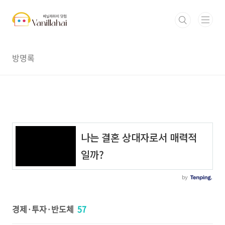
본문 바로가기
방명록
경제·투자·반도체
57