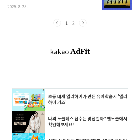
백을 시행합니다. 아래에서 신청 방법, 대상, 지급
권을 한국자산관리공사(캠코)가 인수해 일부 또
2025. 8. 25.
일, 사용처를 한 번에 확인하시고 혜택을 꼭 받으
는 전부를 탕감·조정해 주는 구조입니다.금융권:
시기 바랍니다.상생페이백 공식 누리집 바로가기
회수 불가능한 부실채권 정리채무자: 빚 일부/전
목차상생페이백 한눈에 보기 : 환급 계산 예시신
1
2
부 소각 → 신용 회복 기회 제공📌 배드뱅크 자..
청 기간·지급 일정신청 대상신청 방법(온라인·
오프라인 지원)상생소비복권 이벤트사용처·유
의사항자주 묻는 질문 FAQ✅ 상생페이백 한눈에
보기2024년 월평균 카드 사용액 대비 2025년
9~11월 월별 증가분의 20% 환급월 최대 10만
원, 3개월 총 최대 30만 원환급 수단: 디지털 온누
리상품권 (유효기간 5년)사용처: 전통시장·상점
가 등 전국 약 13만 개 디지털 온..