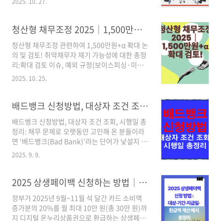
칙: 취약계층은 별도 심사 없이 연내 소각, 그 외
2025. 10. 27.
핵심 요약 (TL;DR)Ⅰ유형 참여 시 월 50만원 ×
는 상환능력 심사 후 1년 내 소각 또는 채무조정
최대 6개월 구직촉진수당 + 맞춤형 취업지원.만
조회: 12월부터 새도약기금 홈페이지에서 본인
15~69세 구직자 대상, 중위소득·재산·취업경험
청산형 채무조정 2025│1,500만원+α 확대 검토! 취약채무자 재기 총정리
매입/심사/소각 여부 확인확..
요건 충족(청년 특례는 완화).청년(18~34세)은
청산형 채무조정 관련하여 1,500만원+α 확대 논
재산 등 완화 기준으로 경험 없어도 Ⅰ유형 참여
의 및 검토! 취약채무자 재기 가능성에 대한 총정
범위 존재(선발/예산에 따름).절차: 고용24 구직
리:확대 검토 이슈, 예외 규정(보이스피싱·미성
등록 → 온라인 신청 → 상담·계획 → 이행 → 수
년 상속채무)과 향후 전망을 한 페이지로 정리했
당 지급.1) 국민취업지원제도란?국민취업지원제
2025. 10. 25.
습니다.목차청산형 채무조정 한눈에현황: 무엇이
도란, 취업을 희망하는 취업 취약계층에게 취업
달라졌나확대 논의 포인트(1,500만원+α)예외·
지원서비스와 생계 지원을 함께 제공하는 종합적
보호 규정진행 흐름앞으로의 가능성FAQ청산형
배드뱅크 신청방법, 대상자 조건 조회, 시행일 총정리
인 제도입니다. 취업에 어려움을 ..
채무조정 한눈에구분내용대상기초생활수급자·
배드뱅크 신청방법, 대상자 조건 조회, 시행일 총
고령자·중증장애인 등 취약채무자방식원금 최대
정리: 채무 문제로 오랫동안 고민해 온 분들이라
90% 감면 → 잔여금 3년 이상 상환 시 나머지 면
면 ‘배드뱅크(Bad Bank)’라는 단어가 낯설지 않
제현재 한도채무 원금 1,500만원 이하 (확대 검
을 거라 생각됩니다. 연체가 길어지면 신용 회복
토 중)핵심 효과빚 약 5%만 상환해도 면책 가능,
2025. 9. 9.
의 길이 막막해 보이지만, 2025년 현재 정부는,
신용 회복 기회요약: 취약계층의 재기(리셋)를 돕
장기 연체자를 자동으로 선정해 구제하는 제도를
는 사회적 안전망.청산형 채무조정 지원대상 확
시행하고 있습니다. 오늘은 배드뱅크 신청방법
2025 상생페이백 신청하는 방법│대상·기간·지급일·환급액 계산 예시 총정리
대와 관련하여 확정된 바 없음 - 금융위원회 알림
대상자 조회 조건 시행일 등을 하나씩 정리해 드
마..
정부가 2025년 9월~11월 석 달간 카드 소비액
리겠습니다..🔎 배드뱅크란 무엇인가?배드뱅크
증가분의 20%를 월 최대 10만 원(총 30만 원)까
는 말 그대로 부실채권을 처리하는 은행 역할을
지 디지털 온누리상품권으로 환급하는 상생페이
합니다. 금융기관이 회수하지 못한 장기 연체 채