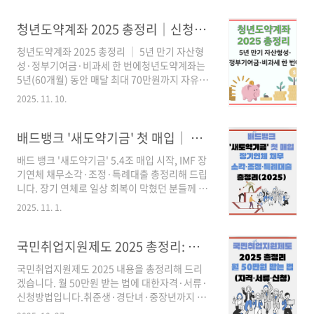
청년도약계좌 2025 총정리│신청방법·5년 만기 자산형성·정부기여금·비과세 한 번에
청년도약계좌 2025 총정리 │ 5년 만기 자산형
성·정부기여금·비과세 한 번에청년도약계좌는
5년(60개월) 동안 매달 최대 70만원까지 자유롭
게 납입하면, 소득·가구 여건에 따라 매달 최대 3
2025. 11. 10.
만3천원까지 정부기여금이 더해지고 이자소득
비과세 혜택까지 받을 수 있는 정책형 금융상품
입니다. 2030 청년층의 “첫 목돈 만들기”를 돕기
배드뱅크 '새도약기금' 첫 매입│ 장기연체 채무 소각·조정·특례대출 총정리(2025)
위해 설계된 상품이라 자산 형성에 관심 있는 청
배드 뱅크 '새도약기금' 5.4조 매입 시작, IMF 장
년이라면 반드시 한 번은 살펴봐야 할 계좌입니
기연체 채무소각·조정·특례대출 총정리해 드립
다.한눈에 보는 청년도약계좌 핵심가입기간: 5년
니다. 장기 연체로 일상 회복이 막혔던 분들께 반
(60개월) 유지월 납입: 1,000원 ~ 70만원 사이
가운 소식입니다. 새 정부의 ‘배드뱅크’ 역할을 맡
자유납입정부기여금: 매월 최대 3만3천원까지
2025. 11. 1.
은 새도약기금이 캠코·국민행복기금 보유 장기
추가 지급(소득·가구요건 충족 시)세제혜택: 이
연체채권을 대규모로 매입하며 추심 중단 → 소
자소득 비과세 혜택금리: 취급은행 자율 결정 (3
각·채무조정 절차에 착수했습니다. 아래에서 대
국민취업지원제도 2025 총정리: 월 50만원 받는 법(자격·서류·신청)
년 고정 + 2년 변동 구조, 은행연합회 공시..
상, 기준, 절차, 일정, 체크포인트를 깔끔하게 정
국민취업지원제도 2025 내용을 총정리해 드리
리했습니다. 핵심 요약(TL;DR)매입 5.4조/34만
겠습니다. 월 50만원 받는 법에 대한자격·서류·
명: 캠코 3.7조(22.9만명), 국민행복기금 1.7조
신청방법입니다.취준생·경단녀·중장년까지 —
(11.1만명) · 매입 즉시 추심 중단소각·조정 원
자격, 준비서류, 신청절차, 청년 특례, FAQ 모음