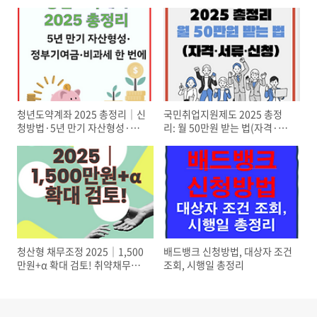
청년도약계좌 2025 총정리│신
국민취업지원제도 2025 총정
청방법·5년 만기 자산형성·정
리: 월 50만원 받는 법(자격·서
부기여금·비과세 한 번에
류·신청)
청산형 채무조정 2025│1,500
배드뱅크 신청방법, 대상자 조건
만원+α 확대 검토! 취약채무자
조회, 시행일 총정리
재기 총정리