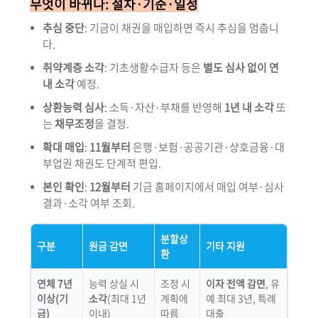
무엇이 바뀌나: 절차·기준·일정
추심 중단
: 기금이 채권을 매입하면 즉시 추심을 멈춥니
다.
취약계층 소각
: 기초생활수급자 등은
별도 심사 없이 연
내 소각
예정.
상환능력 심사
: 소득·자산·부채를 반영해
1년 내 소각
또
는
채무조정
을 결정.
확대 매입
:
11월부터
은행·보험·공공기관·상호금융·대
부업권 채권도 단계적 편입.
본인 확인
:
12월부터
기금 홈페이지에서 매입 여부·심사
결과·소각 여부 조회.
분할상
구분
원금 감면
기타 지원
환
연체 7년
능력 상실 시
조정 시
이자 전액 감면
, 유
이상(기
소각
(최대 1년
계획에
예 최대 3년, 특례
금)
이내)
따름
대출