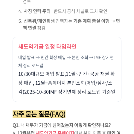
검토
사칭 연락 주의
: 반드시 공식 채널로 교차 확인
신복위/개인회생
진행자는
기존 계획 충실 이행 → 면
책 연결
점검
새도약기금 일정 타임라인
매입 발표 → 민간 확장 매입 → 본인 조회 → IMF 장기연
체 정리 로드맵
10/30대규모 매입 발표,11월~민간·공공 채권 확
장 매입, 12월~홈페이지 본인조회(매입/심사/소
각)2025-10-30IMF 장기연체 정리 로드맵 기준일
자주 묻는 질문(FAQ)
Q1. 내 채무가 기금에 넘어갔는지 어떻게 확인하나요?
A.
12월부터
새도약기금 홈페이지
에서 본인 인증 후
매입 여