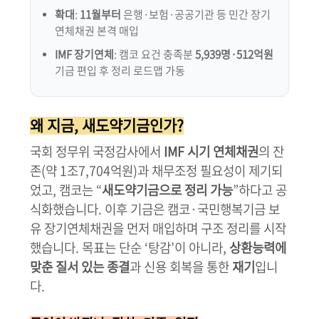
확대
:
11월부터
은행·보험·공공기관 등 민간 장기
연체채권 본격 매입
IMF 장기연체
: 캠코 요건 충족분
5,939명·512억원
기금 편입 후 정리 로드맵 가동
왜 지금, 새도약기금인가?
국회 정무위 국정감사에서
IMF 시기 연체채권
의 잔
존(약 1조7,704억원)과 채무조정 필요성이 제기되
었고, 캠코는 “
새도약기금으로 정리 가능
”하다고 공
식화했습니다. 이후 기금은 캠코·국민행복기금 보
유 장기연체채권을 먼저 매입하며 구조 정리를 시작
했습니다. 목표는 단순 ‘탕감’이 아니라,
상환능력에
맞춘 질서 있는 종결
과 신용 회복을 통한
재기
입니
다.