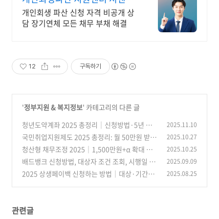
빚탕감 모든 부채 해결
개인회생 파산 신청 자격 비공개 상
담 장기연체 모든 채무 부채 해결
12
구독하기
'
정부지원 & 복지정보
' 카테고리의 다른 글
청년도약계좌 2025 총정리│신청방법·5년 만
2025.11.10
기 자산형성·정부기여금·비과세 한 번에
국민취업지원제도 2025 총정리: 월 50만원 받는
2025.10.27
(37)
법(자격·서류·신청)
청산형 채무조정 2025│1,500만원+α 확대 검
2025.10.25
(35)
토! 취약채무자 재기 총정리
배드뱅크 신청방법, 대상자 조건 조회, 시행일 총
2025.09.09
(24)
정리
2025 상생페이백 신청하는 방법│대상·기간·
2025.08.25
(51)
지급일·환급액 계산 예시 총정리
(24)
관련글