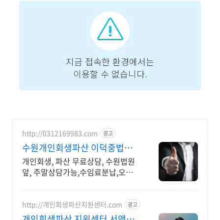
http://0312169983.com
광고
수원개인회생파산 이덕중법무
사 무료친절상담, 90% 빚탕감
개인회생, 파산 무료상담, 수원법원
앞, 주말상담가능,수임료분납,오랜
경험과 노하우 비밀보장, 채권추심/
압류/독촉전화/경매 바로중지, 18년
경력 전문사무소, 믿음신뢰
http://개인회생파산지원센터.com
광고
개인회생파산 지원센터 서앤율