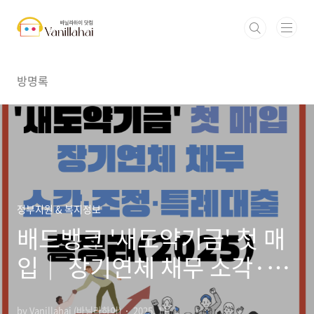
본문 바로가기
방명록
정부지원 & 복지정보
배드뱅크 '새도약기금' 첫 매
입│ 장기연체 채무 소각·조
정·특례대출 총정리(2025)
by Vanillahai (바닐라하이)
2025. 11. 1.