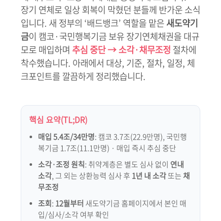
장기 연체로 일상 회복이 막혔던 분들께 반가운 소식
입니다. 새 정부의 ‘배드뱅크’ 역할을 맡은
새도약기
금
이 캠코·국민행복기금 보유 장기연체채권을 대규
모로 매입하며
추심 중단 → 소각·채무조정
절차에
착수했습니다. 아래에서 대상, 기준, 절차, 일정, 체
크포인트를 깔끔하게 정리했습니다.
핵심 요약(TL;DR)
매입 5.4조/34만명
: 캠코 3.7조(22.9만명), 국민행
복기금 1.7조(11.1만명) · 매입 즉시 추심 중단
소각·조정 원칙
: 취약계층은 별도 심사 없이
연내
소각
, 그 외는 상환능력 심사 후
1년 내 소각
또는
채
무조정
조회
:
12월부터
새도약기금 홈페이지에서 본인 매
입/심사/소각 여부 확인