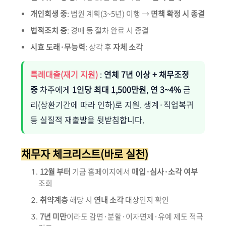
개인회생 중
: 법원 계획(3~5년) 이행 →
면책 확정 시 종결
법적조치 중
: 경매 등 절차 완료 시 종결
시효 도래·무능력
: 상각 후
자체 소각
특례대출(재기 지원)
:
연체 7년 이상 + 채무조정
중
차주에게
1인당 최대 1,500만원
,
연 3~4%
금
리(상환기간에 따라 인하)로 지원. 생계·직업복귀
등 실질적 재출발을 뒷받침합니다.
채무자 체크리스트(바로 실천)
12월 부터
기금 홈페이지에서
매입·심사·소각 여부
조회
취약계층
해당 시
연내 소각
대상인지 확인
7년 미만
이라도 감면·분할·이자면제·유예 제도 적극