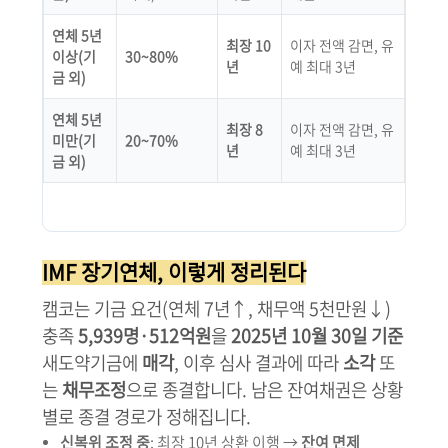
연체 5년
최장 10
이자 전액 감면, 유
이상(기
30~80%
년
예 최대 3년
금 외)
연체 5년
최장 8
이자 전액 감면, 유
미만(기
20~70%
년
예 최대 3년
금 외)
IMF 장기연체, 이렇게 정리된다
캠코는 기금 요건(연체 7년↑, 채무액 5천만원↓)
충족
5,939명·512억원
을
2025년 10월 30일 기준
새도약기금에
매각
, 이후 심사 결과에 따라
소각
또
는
채무조정
으로 종결합니다. 남은 잔여채권은 상황
별로 종결 경로가 정해집니다.
신복위 조정 중
: 최장 10년 상환 이행 →
잔여 면제