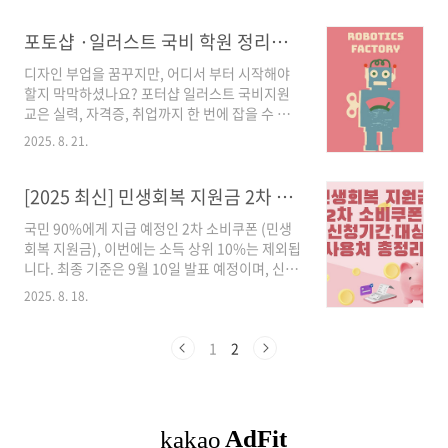
포토샵 ·일러스트 국비 학원 정리│혜택 ·학원 비교 ·신청 꿀팁
디자인 부업을 꿈꾸지만, 어디서 부터 시작해야
할지 막막하셨나요? 포터샵 일러스트 국비지원
교은 실력, 자격증, 취업까지 한 번에 잡을 수 있
는 기회입니다. 지금 바로 핵심만 콕콕 짚어드릴
2025. 8. 21.
게요!✅ 포토샵 ·일러스트 국비 지원 과정, 왜 알
아둬야 할까?국비지원 과정을 선택하면 무료 또
는 저비용으로 포토샵 ·일러스트 실력과 GTQ자
[2025 최신] 민생회복 지원금 2차 소비쿠폰 - 신청기간·대상·사용처 총정리
격증을 동시에 잡을 수 있어요.훈련비 전액 또는
국민 90%에게 지급 예정인 2차 소비쿠폰 (민생
대부분 지원 → 활용 안 하면 손해!국민내일배움
회복 지원금), 이번에는 소득 상위 10%는 제외됩
카드가 있다면 최대 500만원까지 지원국가기간
니다. 최종 기준은 9월 10일 발표 예정이며, 신청
전략산업직종훈련, K-디지털 트레이닝:K-
기간은 9월 22일~10월 31일입니다. 이 글에서
Digital Training 등 전액지원 프로그램 존재
2025. 8. 18.
신청 기간, 대상·특례(1인, 맞벌이), 신청 방법,
GTQ( Graphic Technology Qualification) 는
사용처·FAQ를 한 번에 정리했습니다. 마감 전에
한국생산성 본부에서 주관하는 그래픽 기술 자격
꼭 체크해서 생활비 절약 팁까지 꼭 챙기시기 바
1
2
증 취득★ 국민 내일 배움 ..
랍니다. 목차1) 2차 소비쿠폰 개요 2) 신청 대상
& 특례(1인가구·맞벌이) 3) 신청 기간 & 방법(온
라인·오프라인) 4) 지급 방식·금액·사용처·기
한 5) 1차 사용 분석 → 생활 절약 팁 6) 지역별 사