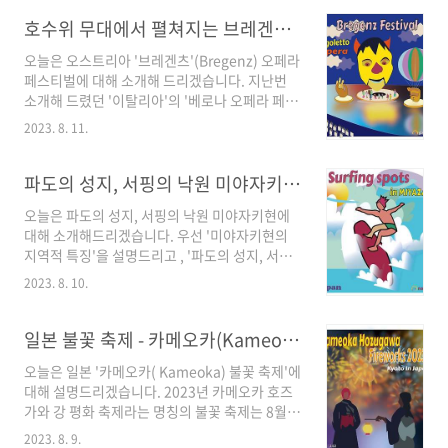
대폰 던지기 챔피언십', '사우나 오래 버티기', '개
상이 축제에 참여하며..
미집 위에 앉기 대회', 그리고 '늪 축구 세계 선수
호수위 무대에서 펼쳐지는 브레겐츠(Bregenz) 페스티벌- 자유 여행
권 대회' 등의 이상하고 신기한 대회가 핀란드 각
오늘은 오스트리아 '브레겐츠'(Bregenz) 오페라
지에서 개최됩니다. 분명 우승자를 가리는 대회
페스티벌에 대해 소개해 드리겠습니다. 지난번
임에도 불구하고 긴장감은 없이 사람들마다 웃음
소개해 드렸던 '이탈리아'의 '베로나 오페라 페스
기가 가득하며, 이 대회들을 축제처럼 즐깁니다.
티벌'과 더불어 한여름 밤 야외무대에서 펼쳐지
이러한 대회와 축제의 현장 속으로 같이 가보시
2023. 8. 11.
는 오페라 공연 축제입니다. 첫 번째로 '브레겐츠
죠. 1. 아내 업고 달리기 월드 챔피언십(Wife
오페라 페스티벌의 시작과 차원이 다른 요소'에
Carrying World Championship / WC) 대회
대해 설명드리고, '브레겐츠 오페라 페스벌의 진
파도의 성지, 서핑의 낙원 미야자키현 - 자유 여행
시작: 19세기..
행 방식'에 대해 이야기하겠습니다. 그리고 '브레
오늘은 파도의 성지, 서핑의 낙원 미야자키현에
겐츠 페스티벌의 경제적 효과'에 대해 설명드리
대해 소개해드리겠습니다. 우선 '미야자키현의
고 Summary로 마무리하겠습니다. 그럼 같이 환
지역적 특징'을 설명드리고 , '파도의 성지, 서핑
상적 작은 도시 '브레겐츠'로 가시죠. 1. '브레겐
의 낙원 미야자키'에 대해 3가지로 구분하여 설명
츠 오페라 페스티벌'의 시작과 차원이 다른 요소
2023. 8. 10.
드리겠습니다. 그리고 '자연과 역사가 어우러진
'브레겐츠 오페라 페스티벌'이, 오스트리아의 브
고요한 도시 - 미야자키현'에서 그림 같은 자연 경
레겐츠라는 작은 도시에서 시작된 것은 2차 세계
치와 역사적 문화유산이 어우러진 도시에 대해
일본 불꽃 축제 - 카메오카(Kameoka) 호즈가와강 평화축제 - 자유 여행
대전이 끝난 1946년입니다. 전쟁 직후라..
이야기하면서 'Summary'로 마무리하겠습니다.
오늘은 일본 '카메오카( Kameoka) 불꽃 축제'에
그럼 바로 파도의 성지, 서핑의 낙원 미야자키현
대해 설명드리겠습니다. 2023년 카메오카 호즈
으로 자유 여행을 떠나시죠. 1. '미야자키현'의 지
가와 강 평화 축제라는 명칭의 불꽃 축제는 8월
역적 특징 일본 남동부 끝의 규슈 섬에 위치한 미
11일( 금) , 시간 오후 7시 30분~ 8시 30분까지
야자키(宮崎：Miyazaki) 현은, 태평양에 면한
2023. 8. 9.