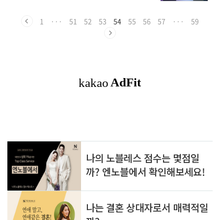
예정입니다. 우선 1. 카메오카 불꽃 축제의 유래
현으로 인구 100만여 명의 도시입니다. 오키나와
와 행사 지역에 대해 설명드리고, 2. 행사 규모 및
섬을 제외하면 가장 남쪽에 있으므로 따뜻한 기
이벤트 내용, 3. 불꽃 축제 프로그램의 소개, 그리
1
···
51
52
53
54
55
56
57
···
59
후와 아름다운 자연으로 둘러싸인 일본을..
고 4.Summary 순서로 설명드릴 예정입니다. 바
로 카메오카 불꽃 축제의 자유 여행을 떠나겠습
니다. 1. 카메오카 불꽃 축제의 유래와 행사 지역
하기 내용에서는 카메오카 평화 축제 호즈가와
강 불꽃 축제의 유래와 행사가 개최되는 지역에
대해 설명드리겠습니다. 불꽃 축제의 유래 카메
오카 평화 호즈강 불꽃 축제는, 카메오카시가
1955년 '세계 연..