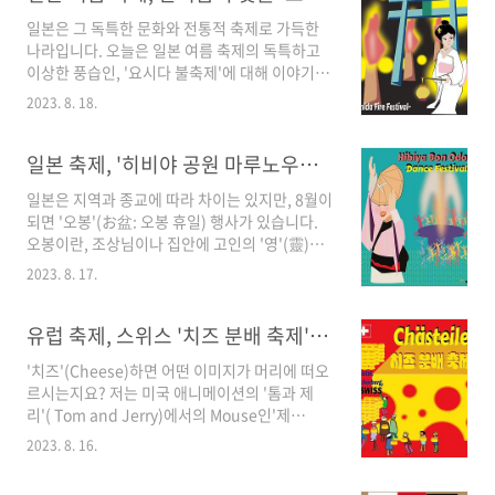
일본은 그 독특한 문화와 전통적 축제로 가득한
나라입니다. 오늘은 일본 여름 축제의 독특하고
이상한 풍습인, '요시다 불축제'에 대해 이야기해
보려 합니다. 바로 한여름에 횃불을 밝히며 시작
2023. 8. 18.
하는 '요시다의 불 축제'(吉田の火祭り)에 대해
설명드리겠습니다. 처음에 '요시다 불축제의 개
요의 설명'과 '요시다 불축제의 유래와 의미'에 대
일본 축제, '히비야 공원 마루노우치 온도 봉오도리 대회' - 자유 여행
해 이야기하겠습니다. 그리고 '요시다 불축제의
일본은 지역과 종교에 따라 차이는 있지만, 8월이
이벤트 내용'에 대해 설명드리고 'Summary'로
되면 '오봉'(お盆: 오봉 휴일) 행사가 있습니다.
마무리하겠습니다. 그럼 같이 ' 요시다 불축제'로
오봉이란, 조상님이나 집안에 고인의 '영'(靈)을
떠나겠습니다. 1. '요시다 불축제' (吉田の火祭
집에 맞이하여, 공양을 드리는 1년에 1번 있는 행
り)의 개요 무더운 여름 매년 8월 26일과 27일
2023. 8. 17.
사를 말합니다. 이 시기에 불교의 염불을 외우면
에, 후지산 기슭의 2개의 신사에서 후지산의 분화
서 춤추는 것을 염불춤( 念仏踊り）이라고 하는
를 진정시키기 위한 '요시다 불축제'가 개최됩니
데 이러한 전통적인 민속예능이 오봉과 연결되어
유럽 축제, 스위스 '치즈 분배 축제'(Chaesteilet) - 유럽 여행
다. 불축제 당일, 집이나 상점 앞에 미..
8월 15일 즈음에 춤을 추고 , 그다음 날 조상님의
'치즈'(Cheese)하면 어떤 이미지가 머리에 떠오
영을 보내드리는 순서로 진행합니다. 오늘은 바
르시는지요? 저는 미국 애니메이션의 '톰과 제
로 이즈음에 도쿄에서의 커다란 축제 히비야공원
리'( Tom and Jerry)에서의 Mouse인'제
마루노우치 온도 대봉오도리 대회(日比谷公園
리'(Jerry)가 Cat인 '톰'(Tom)을 보기 좋게 따돌
丸の内音頭大盆踊り大会 :)에 대해서 설명드리
2023. 8. 16.
리고, 편하게 앉아 맛있게 먹던 구멍이 뚫린 '에멘
겠습니다. 우선 히비야 공원 마루노우치 온도 대
탈 치즈'(Emmental Cheese)가 떠오릅니다. 오
봉오도리 대회의 유래를 설명드리고, 봉오도리