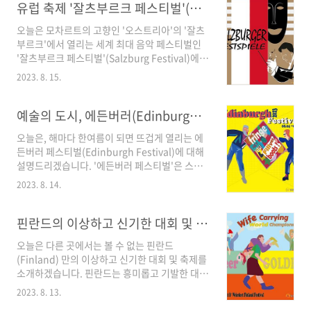
늘은 그 '에멘탈 치즈'의 고향 스위스의, '치즈 분
유럽 축제 '잘츠부르크 페스티벌'(Salzburg Festival)- 유럽 여행
행사의 주요 내용을 자세히 보여드리고
배 축제'에 대해 설명드리겠습니다. 먼저 '스위스
Summary로..
오늘은 모차르트의 고향인 '오스트리아'의 '잘츠
캐슈타일레트 축제, 치즈 분배 축제의 역사와 의
부르크'에서 열리는 세계 최대 음악 페스티벌인
미'에 대해 설명드리고, '치즈 분배 축제의 주요
'잘츠부르크 페스티벌'(Salzburg Festival)에
내용', '치즈 분배 축제 문화와 지역 커뮤니티 연
대해서 설명드리겠습니다. 축제의 도시 '잘츠부
결'에 대해 이야기하겠습니다. 그리고 마지막으
2023. 8. 15.
르크'는 서커스, 댄스, 연극, 재즈 그리고 클래식
로 Summary로 마무리하겠습니다. 그럼 바로
등 크고 작은 예술 축제가 일 년 내내 열리는 곳으
'치즈 분배 축제' 현장으로 같이 가시죠. '에멘탈
로 유명합니다. 그중에서도 뜨거운 여름에 개최
예술의 도시, 에든버러(Edinburgh)에서 열리는 '에든버러 페스티벌' - 자유 여행
..
되는 '잘츠부르크 페스티벌'은, 전 세계 음악 애호
오늘은, 해마다 한여름이 되면 뜨겁게 열리는 에
가들이 이 페스티벌에 참석하는 것을 버킷리스트
든버러 페스티벌(Edinburgh Festival)에 대해
로 삼을 정도로 유럽 최대 규모의 페스티벌로 손
설명드리겠습니다. '에든버러 페스티벌'은 스코
꼽힙니다. 먼저 '100년의 전통과 예술의 향연- 잘
틀랜드의 수도 '에든버러(Edinburgh)에서 매년
츠부르크 페스티벌 '에 대해 설명드리고, ' 예술가
2023. 8. 14.
8월에 열리는 여러 문화 예술 축제의 총칭이며 올
들과 관객들의 문화교류의 장 - 잘츠부르크 페스
해로 76회를 맞이합니다. 페스티벌의 내용으로
티벌', 그리고 Summary로 마무리하겠습니다.
는 '에든버러 국제 페스티벌'(Edinburgh
핀란드의 이상하고 신기한 대회 및 축제 모음 - 자유 여행
자 그럼 빨리 오스트리아의 잘츠..
International Festival), 에든버러 페스티벌 프
오늘은 다른 곳에서는 볼 수 없는 핀란드
린지(Edinburgh Festival Fringe), 로열 에든
(Finland) 만의 이상하고 신기한 대회 및 축제를
버러 밀리터리 타투(Royal EdinBurgh Military
소개하겠습니다. 핀란드는 흥미롭고 기발한 대회
tattoo) 등 20여 개가 넘는 크고 작은 다양한 예
및 축제가 많기로 유명합니다. 주로 여름 내내 대
술, 문화 행사들을 포함한 대규모 축제입니다. 여
2023. 8. 13.
회가 열리는데, 그중에서, '아내 업고 달리기', '휴
행객들은, 축제를 관람 위해 해마다 400만 명 이