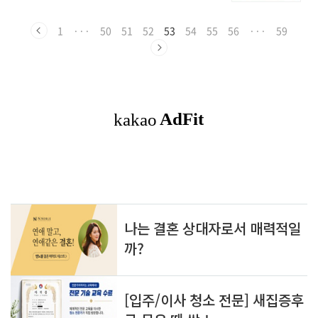
랑'(Chamonix-Mont-Blanc)에서 개최하는 '세
하겠습니다. 그럼 네덜란드의 '준데르트'로 같이
계 최고 트레일러닝 대회'로 전 세계 트레일러들
가시죠. 1. 코르소 준데르트( Corso Zundert) 축
이 주목하고 있는 매우 흥미로운 행사입니다. 이
1
···
50
51
52
53
54
55
56
···
59
제의 역사 '코르소 준..
이벤트는 유럽에서 가장 높은 알프스의 아름다운
경치를 배경으로 펼쳐지는, 극한적인 산악 경주
와 자연의 미적 아름다움을 결합하여 참가자들에
게 삶의 중요한 가치를 제공합니다. 우선, 1장에
서 'UTMB란 무엇이며 그 시작은 언제인가'를 설
명드리고, 'UTMB에 트레일러들이 참가하는 이
유', 그리고' UTMB의 역할과 영향'에 대해 이야
기하고 'Summary'로 ..