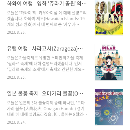
우선 서두에서 '앨버커키 국제 열기구 축제의 개
하와이 여행 - 영화 '쥬라기 공원'의 고향 '카우아이 섬'(Kauai Island) - 하와이 자유 여행
라고 하는 ..
요'에 대해 설명드리고, 다음으로 '국제 열기구 축
오늘은 '하와이'의 '카우아이섬'에 대해 설명드리
제의 역사'와 '국제 열기구 축제의 행사 프로그
겠습니다. 하와이 제도(Hawaiian Islands: 19
램', 그리고 '지역사회에 미치는 영향'에 대해 설
개의 섬과 환초)에서 네 번째로 큰 '카우아
명드린 후, Summary로 마무리하겠습니다. 그
이'(Kauai) 섬은 수천 년의 세월과 자연이 빚어
럼 미국의 '앨버커키 국제 열기구 축제'로 같이 가
2023. 8. 26.
낸 청록빛 계곡, 깎아지른듯한 절벽과 뾰족한 산,
시죠. 1. 앨버커키 국제 열기구 축제
그리고 숲으로 우거진 푸른 산림등 천연의 아름
(Albuquerque International Balloo..
다운 자연경관으로 유명한 곳입니다. '가든 아일
유럽 여행 - 사라고사(Zaragoza)의 필라르 축제 ( Fiestas del Pilar) - 스페인 가을 축제
랜드'(Garden Island)라고도 불리며, 자연의 아
오늘은 가을축제로 유명한 스페인의 가을 축제
름다움과 다양성이 눈에 띄는 특별한 장소입니
'필라르 축제'에 대해 설명드리겠습니다. 먼저
다. 이 섬은 영화 '쥬라기 공원'(Jurassic Park)
'필라르 축제의 소개'에서 축제의 간단한 개요를
과 같은 몇몇 유명한 작품의 촬영 장소로도 알려
설명드린 후, '필라르 축제의 유래'에 대해 말씀드
져 있습니다. 이 섬에서 꼭 봐야 할 관광 필수 장
2023. 8. 25.
리겠습니다. 그리고 바로 '필라르 축제 2023의
소를 소개해 드리겠습니다. 먼저 '마나와 이오푸
이벤트 프로그램'에 대해 이야기하겠습니다. 9일
나 폭포'(Manawaiopuna Falls)에 대해 설명드
동안 매일매일 축제에 참가하는 기분이란 어떤
일본 불꽃 축제- 오마가리 불꽃(Omagari Hanabi) 경기 대회 - 일본 가을 여행
리고,..
것일까요? 한번 그 기분을 느껴 보기 위해 바로
오늘은 일본의 3대 불꽃축제 중에 하나인, '오마
같이 떠나겠습니다. 1. '필라르 축제'(Fiestas
가리 불꽃 (大曲花火: Omagari Hanabi) 경기
del Pilar)의 소개 '필라르 축제'는, 스페인의 '사
대회'에 대해 설명드리겠습니다. 올해는 8월의
라고사'( Zaragoza)라는 도시에서 매년 10월 12
마지막주 토요일 8월 26일에 개최합니다. 먼저
일 전 후 9일에서 10일 동안 열리는 엄청난 규모
2023. 8. 24.
내용에서 '오마가리 불꽃 경기 대회의 유래와 역
의 축제입니다. 이 축제는 '사라고사'의 특별한 문