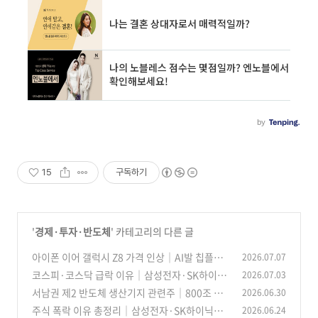
15
구독하기
'
경제·투자·반도체
' 카테고리의 다른 글
아이폰 이어 갤럭시 Z8 가격 인상｜AI발 칩플레
2026.07.07
이션과 IT기기 값이 오르는 이유
코스피·코스닥 급락 이유｜삼성전자·SK하이닉
2026.07.03
(9)
스 폭락,앞으로 주식시장 전망은?
서남권 제2 반도체 생산기지 관련주｜800조 투
2026.06.30
(6)
자·메모리 팹 4기·패키징 수혜주 정리
주식 폭락 이유 총정리｜삼성전자·SK하이닉스
2026.06.24
(14)