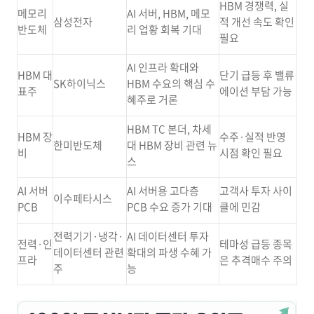
HBM 경쟁력, 실
메모리
AI 서버, HBM, 메모
삼성전자
적 개선 속도 확인
반도체
리 업황 회복 기대
필요
AI 인프라 확대와
HBM 대
단기 급등 후 밸류
SK하이닉스
HBM 수요의 핵심 수
표주
에이션 부담 가능
혜주로 거론
HBM TC 본더, 차세
HBM 장
수주·실적 반영
한미반도체
대 HBM 장비 관련 뉴
비
시점 확인 필요
스
AI 서버
AI 서버용 고다층
고객사 투자 사이
이수페타시스
PCB
PCB 수요 증가 기대
클에 민감
전력기기·냉각·
AI 데이터센터 투자
전력·인
테마성 급등 종목
데이터센터 관련
확대의 파생 수혜 가
프라
은 추격매수 주의
주
능