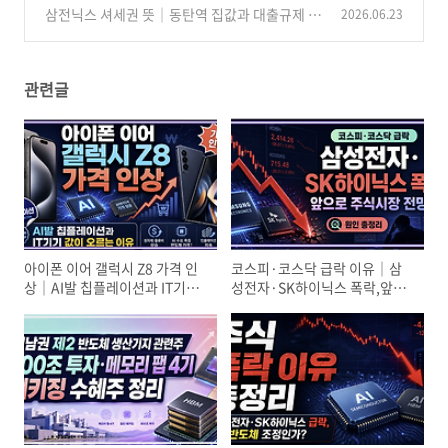
급락, AI 반도체 조정인가
삼전닉스 셔세권 뜻｜동탄역 집값과 대출규제 전
2026.06.23
(14)
막차 수요 정리
(20)
관련글
아이폰 이어 갤럭시 Z8 가격 인
코스피·코스닥 급락 이유｜삼
상｜AI발 칩플레이션과 IT기기
성전자·SK하이닉스 폭락,앞으
값이 오르는 이유
로 주식시장 전망은?