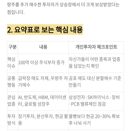
량주를 추가 매수한 투자자가 상승장에서 더 크게 보상받았다는
점입니다.
2. 요약표로 보는 핵심 내용
구분
내용
개인투자자 체크포인트
핵심
자산가들이 어떤 종목과 업종
100억 이상 주식부자 증가
이슈
을 담았는지 확인
공통
급락장 매도 자제, 우량주 저
공포 매도 대신 분할매수 기준
행동
가매수
만들기
관심
AI, 반도체, HBM, 데이터센
삼성전자·SK하이닉스·장비
업종
터, 글로벌 성장주
·PCB 밸류체인 점검
투자
장기투자, 분산투자, 현금 활
몰빵보다 현금 20~30% 확보
방식
용
후 나눠 사기