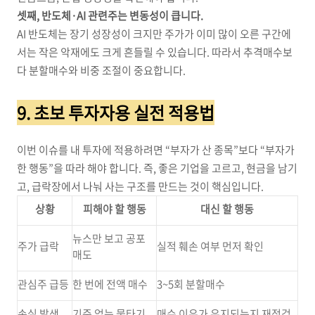
셋째, 반도체·AI 관련주는 변동성이 큽니다.
AI 반도체는 장기 성장성이 크지만 주가가 이미 많이 오른 구간에
서는 작은 악재에도 크게 흔들릴 수 있습니다. 따라서 추격매수보
다 분할매수와 비중 조절이 중요합니다.
9. 초보 투자자용 실전 적용법
이번 이슈를 내 투자에 적용하려면 “부자가 산 종목”보다 “부자가
한 행동”을 따라 해야 합니다. 즉, 좋은 기업을 고르고, 현금을 남기
고, 급락장에서 나눠 사는 구조를 만드는 것이 핵심입니다.
상황
피해야 할 행동
대신 할 행동
뉴스만 보고 공포
주가 급락
실적 훼손 여부 먼저 확인
매도
관심주 급등
한 번에 전액 매수
3~5회 분할매수
손실 발생
기준 없는 물타기
매수 이유가 유지되는지 재점검