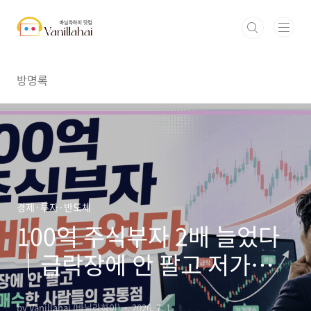
본문 바로가기
방명록
경제·투자·반도체
100억 주식부자 2배 늘었다
｜급락장에 안 팔고 저가매수
한 사람들의 공통점
by Vanillahai (바닐라하이)
2026. 7. 1.