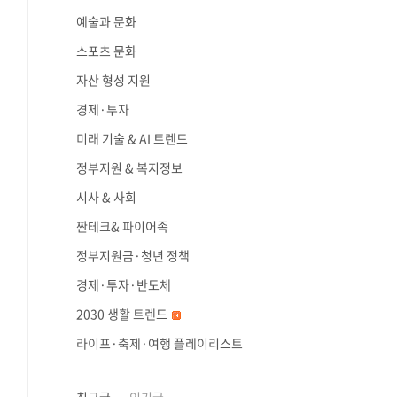
예술과 문화
스포츠 문화
자산 형성 지원
경제·투자
미래 기술 & AI 트렌드
정부지원 & 복지정보
시사 & 사회
짠테크& 파이어족
정부지원금·청년 정책
경제·투자·반도체
2030 생활 트렌드
라이프·축제·여행 플레이리스트