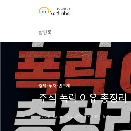
본문 바로가기
방명록
경제·투자·반도체
주식 폭락 이유 총정리
by Vanillahai (바닐라하이)
2026. 6. 24.