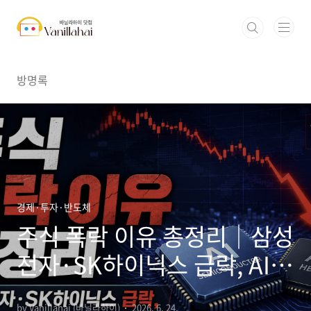
본문 바로가기
방명록
경제·투자·반도체
주식 폭락 이유 총정리｜삼성
전자·SK하이닉스 급락, AI
반도체 조정인가
by Vanillahai (바닐라하이)
2026. 6. 24.