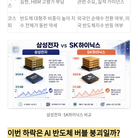
실현, HBM 고평가 부담
관련 수요, 실적 가이던스
스
코스
반도체 대형주 비중이 높아 지
외국인 순매수 전환 여부, 미
피
수 전체가 동반 약세
국 반도체지수 반등 여부
삼성전자·SK하이닉스 비교
이번 하락은 AI 반도체 버블 붕괴일까?