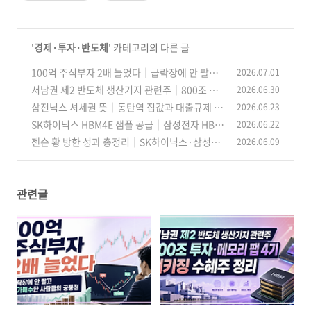
'
경제·투자·반도체
' 카테고리의 다른 글
100억 주식부자 2배 늘었다｜급락장에 안 팔고
2026.07.01
저가매수한 사람들의 공통점
서남권 제2 반도체 생산기지 관련주｜800조 투
2026.06.30
(18)
자·메모리 팹 4기·패키징 수혜주 정리
삼전닉스 셔세권 뜻｜동탄역 집값과 대출규제 전
2026.06.23
(14)
막차 수요 정리
SK하이닉스 HBM4E 샘플 공급｜삼성전자 HBM
2026.06.22
(20)
4E와 차이점·수혜주·주가 영향 총정리
젠슨 황 방한 성과 총정리｜SK하이닉스·삼성전
2026.06.09
(12)
자 HBM4부터 LG·현대차 피지컬 AI까지
(16)
관련글