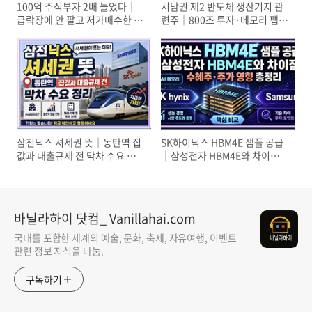
100억 주식부자 2배 늘었다｜
서남권 제2 반도체 생산기지 관
급락장에 안 팔고 저가매수한 사
련주｜800조 투자·메모리 팹 4
람들의 공통점
기·패키징 수혜주 정리
삼전닉스 셔세권 뜻｜동탄역 집
SK하이닉스 HBM4E 샘플 공급
값과 대출규제 전 막차 수요 정
｜삼성전자 HBM4E와 차이점·
리
수혜주·주가 영향 총정리
바닐라하이 닷컴_ Vanillahai.com
국내를 포함한 세계의 예술, 문화, 축제, 자유여행, 이벤트
관련 정보 지식을 나눔.
구독하기