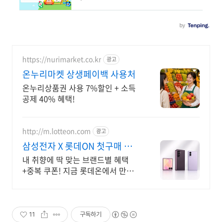
https://nurimarket.co.kr
광고
온누리마켓 상생페이백 사용처
온누리상품권 사용 7%할인 + 소득
공제 40% 혜택!
http://m.lotteon.com
광고
삼성전자 X 롯데ON 첫구매 최
대 5천원 혜택!
내 취향에 딱 맞는 브랜드별 혜택
+중복 쿠폰! 지금 롯데온에서 만나
보세요!
11
구독하기