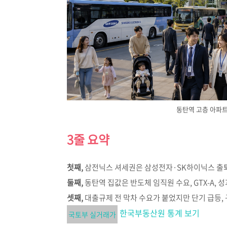
동탄역 고층 아파트,
3줄 요약
첫째,
삼전닉스 셔세권은 삼성전자·SK하이닉스 출퇴
둘째,
동탄역 집값은 반도체 임직원 수요, GTX-A,
셋째,
대출규제 전 막차 수요가 붙었지만 단기 급등,
한국부동산원 통계 보기
국토부 실거래가