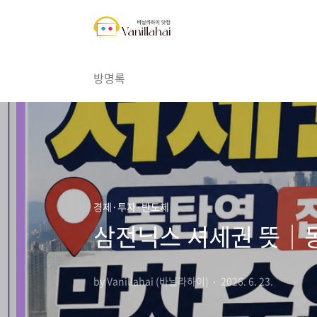
본문 바로가기
방명록
경제·투자·반도체
삼전닉스 셔세권 뜻｜동
by Vanillahai (바닐라하이)
2026. 6. 23.