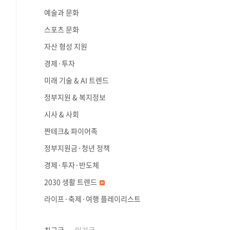
예술과 문화
스포츠 문화
자산 형성 지원
경제·투자
미래 기술 & AI 트렌드
정부지원 & 복지정보
시사 & 사회
짠테크& 파이어족
정부지원금·청년 정책
경제·투자·반도체
2030 생활 트렌드
라이프·축제·여행 플레이리스트