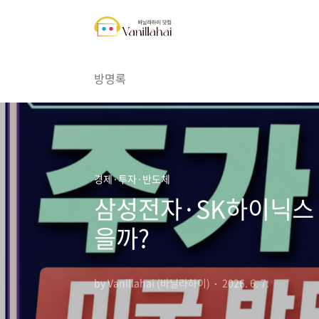
본문 바로가기
방명록
경제·투자·반도체
삼성전자·SK하이닉스 
을까?
by Vanillahai (바닐라하이)
2026. 6. 7.