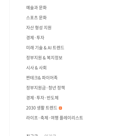
예술과 문화
스포츠 문화
자산 형성 지원
경제·투자
미래 기술 & AI 트렌드
정부지원 & 복지정보
시사 & 사회
짠테크& 파이어족
정부지원금·청년 정책
경제·투자·반도체
2030 생활 트렌드
라이프·축제·여행 플레이리스트