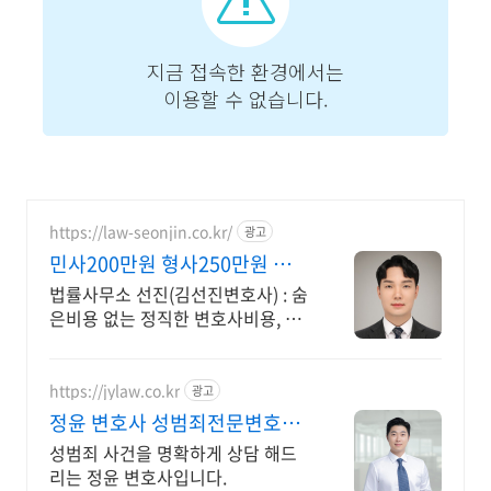
https://law-seonjin.co.kr/
광고
민사200만원 형사250만원 변호
사선임비용 수임료 정찰제
법률사무소 선진(김선진변호사) : 숨
은비용 없는 정직한 변호사비용, 수
임료 정찰제 정직한 변호사, 합리적
인 가성비로 최고의 결과를 만나보
세요.
https://jylaw.co.kr
광고
정윤 변호사 성범죄전문변호사
상담
성범죄 사건을 명확하게 상담 해드
리는 정윤 변호사입니다.