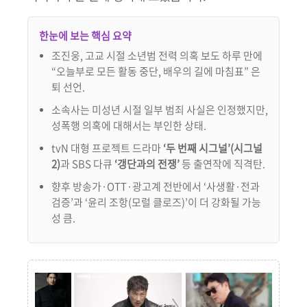
한눈에 보는 핵심 요약
조진웅, 고교 시절 소년범 전력 의혹 보도 하루 만에
“오늘부로 모든 활동 중단, 배우의 길에 마침표” 은
퇴 선언.
소속사는 미성년 시절 일부 범죄 사실은 인정했지만,
성폭행 의혹에 대해서는 부인한 상태.
tvN 대형 프로젝트 드라마
‘두 번째 시그널’(시그널
2)
과 SBS 다큐
‘갱단과의 전쟁’
등 출연작에 직격탄.
향후 방송가·OTT·광고계 전반에서 ‘사생활·전과
검증’과 ‘윤리 조항(모럴 클로즈)’이 더 강화될 가능
성 큼.