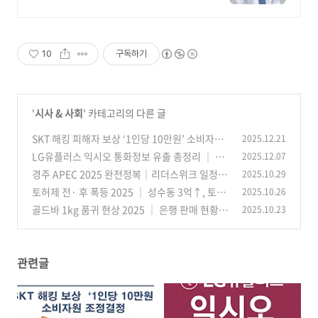
10
구독하기
'
시사 & 사회
' 카테고리의 다른 글
SKT 해킹 피해자 보상 ‘1인당 10만원’ 소비자원
2025.12.21
조정결정｜대상·지급방식 정리
LG유플러스 익시오 통화정보 유출 총정리 │ 36
2025.12.07
(37)
명 통화기록 노출·해킹 아닌 직원 실수(휴먼에
경주 APEC 2025 완전정복│리더스위크 일정·
2025.10.29
러)
핵심 의제 ·CEO 서밋 기조연설·수혜업종 전망
(37)
토허제 전· 후 폭등 2025 │ 성수동 3억↑, 토허
2025.10.26
제 전후 ‘풍선효과’ 총정리
(23)
골드바 1kg 품귀 현상 2025 │ 은행 판매 현황·
2025.10.23
(30)
이유·전망·FAQ 총정리
(51)
관련글