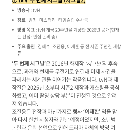
① tvN ‘두 번째 시그널’(시그널2)
방송사
: tvN
장르
: 범죄·미스터리·타임슬립 수사극
방영 목표
: tvN 개국 20주년을 겨냥한 2026년 공개(현재
는 편성·편집 논의 중)
주요 출연
: 김혜수, 조진웅, 이제훈 등 전 시즌 주연진 재합
류
‘두 번째 시그널’
은 2016년 화제작
‘시그널’
의 후속
으로, 과거와 현재를 무전기로 연결해 미제 사건을
파헤치는 세계관을 이어가는 작품입니다. tvN과 제
작진은 2025년 초부터 시즌2 제작과 캐스팅을 공식
화했고, 이미 촬영 상당 부분이 진행된 것으로 알려
져 있습니다.
조진웅은 전작과 마찬가지로
형사 ‘이재한’
역을 맡
아 다시 한번 시청자와 만날 예정이었지만, 소년범
논란과 은퇴 선언으로 인해 드라마 자체의 방영 여