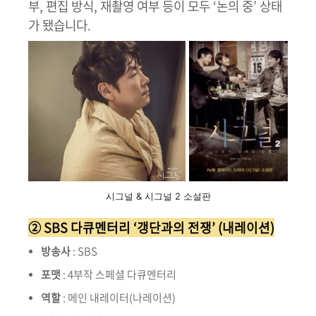
부, 편집 방식, 재촬영 여부 등이 모두 ‘논의 중’ 상태
가 됐습니다.
시그널 & 시그널 2 소설판
② SBS 다큐멘터리 ‘갱단과의 전쟁’ (내레이션)
방송사
: SBS
포맷
: 4부작 스페셜 다큐멘터리
역할
: 메인 내레이터(나레이션)