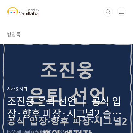
본문 바로가기
방명록
시사 & 사회
조진웅 은퇴 선언 │ 공식 입
장·향후 파장·시그널2 출연
예정작
by Vanillahai (바닐라하이)
2025. 12. 7.