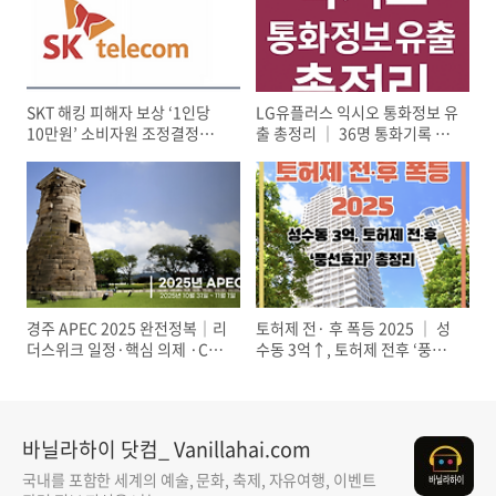
SKT 해킹 피해자 보상 ‘1인당
LG유플러스 익시오 통화정보 유
10만원’ 소비자원 조정결정｜대
출 총정리 │ 36명 통화기록 노
상·지급방식 정리
출·해킹 아닌 직원 실수(휴먼에
러)
경주 APEC 2025 완전정복│리
토허제 전· 후 폭등 2025 │ 성
더스위크 일정·핵심 의제 ·CEO
수동 3억↑, 토허제 전후 ‘풍선
서밋 기조연설·수혜업종 전망
효과’ 총정리
바닐라하이 닷컴_ Vanillahai.com
국내를 포함한 세계의 예술, 문화, 축제, 자유여행, 이벤트