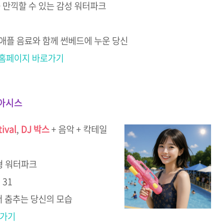
 만끽할 수 있는 감성 워터파크
애플 음료와 함께 썬베드에 누운 당신
 홈페이지 바로가기
오아시스
ival
,
DJ 박스
+ 음악 + 칵테일
형 워터파크
31
서 춤추는 당신의 모습
로가기