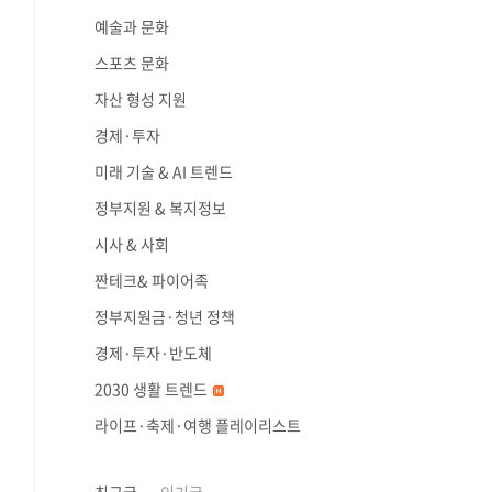
예술과 문화
스포츠 문화
자산 형성 지원
경제·투자
미래 기술 & AI 트렌드
정부지원 & 복지정보
시사 & 사회
짠테크& 파이어족
정부지원금·청년 정책
경제·투자·반도체
2030 생활 트렌드
라이프·축제·여행 플레이리스트