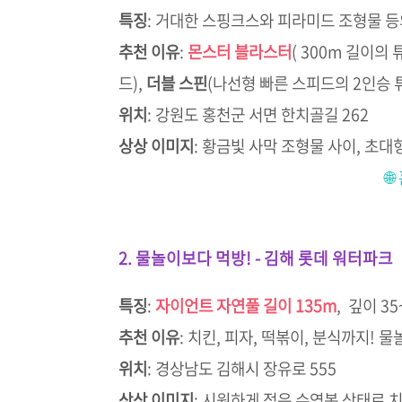
특징
:
거대한 스핑크스와 피라미드 조형물 등
추천 이유
:
몬스터 블라스터
( 300m 길이의
드),
더블 스핀
(나선형 빠른 스피드의 2인승 
위치
:
강원도 홍천군 서면 한치골길 262
상상 이미지
:
황금빛 사막 조형물 사이, 초대

2. 물놀이보다 먹방! - 김해 롯데 워터파크
특징
:
자이언트 자연풀 길이 135m
, 깊이 35
추천 이유
:
치킨, 피자, 떡볶이, 분식까지! 물
위치
:
경상남도 김해시 장유로 555
상상 이미지
:
시원하게 젖은 수영복 상태로 치