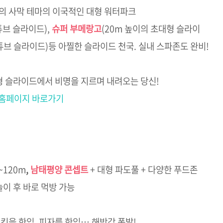
의 사막 테마의 이국적인 대형 워터파크
 튜브 슬라이드),
슈퍼 부메랑고
(20m 높이의 초대형 슬라이
튜브 슬라이드)등 아찔한 슬라이드 천국. 실내 스파존도 완비!
형 슬라이드에서 비명을 지르며 내려오는 당신!
 홈페이지 바로가기
~120m
,
남태평양 콘셉트
+ 대형 파도풀 + 다양한 푸드존
놀이 후 바로 먹방 가능
킨을 한입, 피자를 한입… 해방감 폭발!