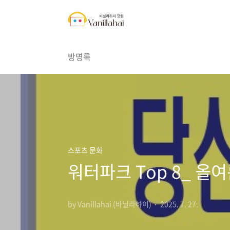
본문 바로가기
방명록
스포츠 문화
워터파크 Top 8_ 올
by Vanillahai (바닐라하이)
2025. 7. 27.