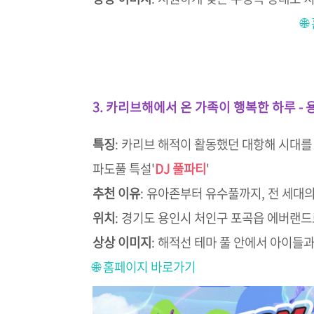

3. 카리브해에서 온 가족이 행복한 하루 -
특징
:
카리브 해적이 활동했던 대항해 시대를
파도풀 특설'
DJ 풀파티
'
추천 이유
:
유아존부터 유수풀까지, 전 세대의
위치
:
경기도 용인시 처인구 포곡읍 에버랜드로
상상 이미지
:
해적선 테마 풀 안에서 아이들과
🌐 홈페이지 바로가기