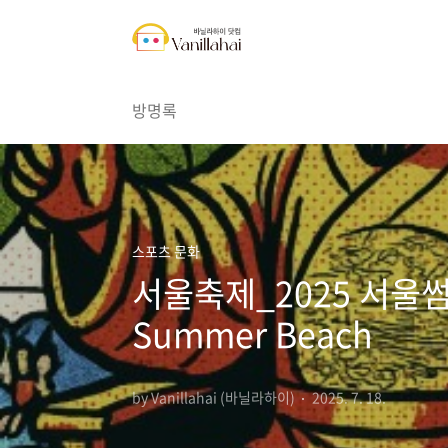
본문 바로가기
방명록
스포츠 문화
서울축제_2025 서울썸머
Summer Beach
by Vanillahai (바닐라하이)
2025. 7. 18.