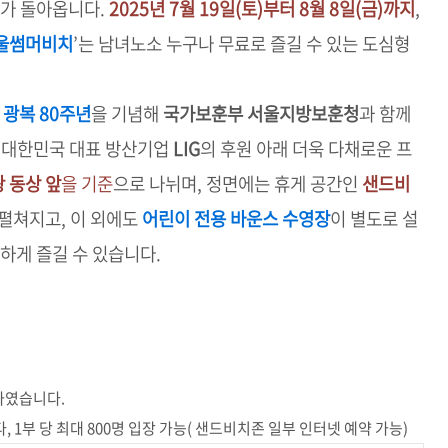
제가 돌아옵니다.
2025년 7월 19일(토)부터 8월 8일(금)까지
,
서울썸머비치
’는 남녀노소 누구나 무료로 즐길 수 있는 도심형
,
광복 80주년
을 기념해
국가보훈부 서울지방보훈청
과 함께
한 대한민국 대표 방산기업
LIG
의 후원 아래 더욱 다채로운 프
 동상 앞
을 기준
으로 나뉘며, 정면에는 휴게 공간인
샌드비
 펼쳐지고, 이 외에도
어린이 전용 바운스 수영장
이 별도로 설
하게 즐길 수 있습니다.
하였습니다.
1부 당 최대 800명 입장 가능( 샌드비치존 일부 인터넷 예약 가능)