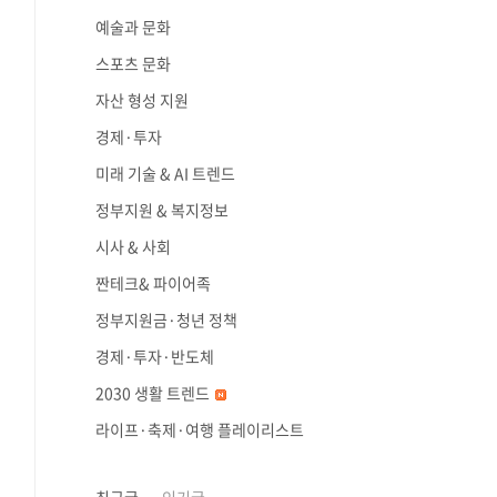
예술과 문화
스포츠 문화
자산 형성 지원
경제·투자
미래 기술 & AI 트렌드
정부지원 & 복지정보
시사 & 사회
짠테크& 파이어족
정부지원금·청년 정책
경제·투자·반도체
2030 생활 트렌드
라이프·축제·여행 플레이리스트