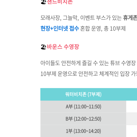
🏖️
샌드비치존
모래사장, 그늘막, 이벤트 부스가 있는
휴게
현장+인터넷 접수
혼합 운영, 총 10부제
🏖️
바운스 수영장
아이들도 안전하게 즐길 수 있는 튜브 수영장
10부제 운영으로 안전하고 체계적인 입장 가
워터비치존 (7부제)
A부 (11:00~11:50)
B부 (12:00~12:50)
1부 (13:00~14:20)