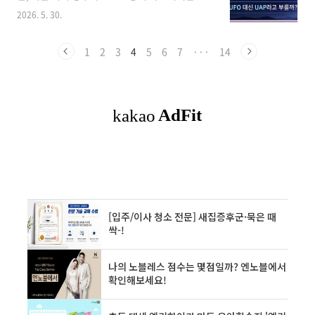
UAP라는 표현이 더 자주 등장합니다. 그렇다면
식스는 2026년 젤-카야노 33 출시를 통해 안정
2026. 5. 30.
UFO와 UAP는 같은 뜻일까요? 아니면 완전히 다
성과 쿠션을 강화하며 러닝 입문자와 장거리 러
른 개념일까요?이 글에서는 UFO와 UAP의 차이,
너 모두에게 다시 주목받고 있습니다.목차1. 왜
미국 정부가 용어를 바꾼 이유, 외계 생명체와의
1
2
3
4
5
6
7
···
14
2026년에도 러닝이 더 뜨고 있을까? ..
관련성, 그리고 방산·레이더·AI 영상분석 등 관
련 산업까지 쉽게 정리합니다. 3줄 요약1. UFO
는 주로 하늘에서 보이는 정체불명의 비행 물체
를 뜻합니다.2. UAP는 공중뿐 아니라 바다, 우
주, 지상, 센서 이상까지 포함하는 더 넓은 개념입
니다.3. 미국 정부가 UAP라는 표현을 쓰는 이유
는 외계인 이미지보다 안보·과학·데이터 분석에
초점을 맞추기 위해서입니다...