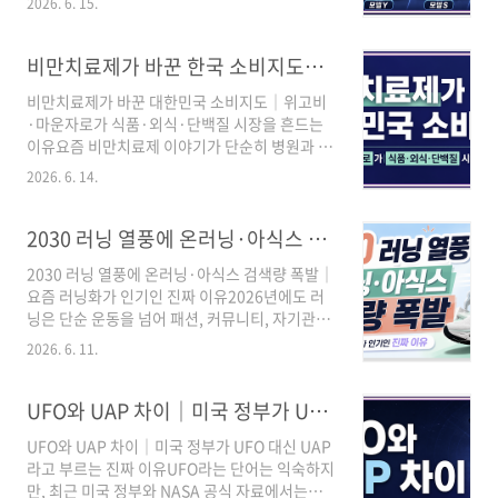
닝 입문·무릎 부담·발 안정성을 더 중요하게 본
2026. 6. 15.
는 모델 이름은 단순하지만, 막상 구매하려고 보
다면 아식스부터 비교하는 것이 좋습니다.셋째,
면 가격, 주행거리, 실내공간, 보조금, 트림 차이
러닝화는 브랜드보다 내 발에 맞는지가 더 중요
가 생각보다 헷갈립니다.특히 2026년 국내 시장
비만치료제가 바꾼 한국 소비지도｜위고비·마운자로가 식품·외식·단백질 시장을 흔드는 이유
합니다. 가능하면 매장에서 직접 신어보고 고르
에서는 Model Y 인기가 매우 높아졌고, Model 3
는 것이 ..
비만치료제가 바꾼 대한민국 소비지도｜위고비
는 여전히 가성비 좋은 테슬라 입문 모델로 관심
·마운자로가 식품·외식·단백질 시장을 흔드는
을 받고 있습니다.이번 글에서는 테슬라 주요 모
이유요즘 비만치료제 이야기가 단순히 병원과 약
델의 가격, 특징, 추천 대상, 보조금 확인 방법, 구
국에서만 끝나지 않습니다. 위고비, 마운자로 같
매 전 주의사항, 관련주 뉴스까지 한 번에 정리했
2026. 6. 14.
은 GLP-1 계열 비만치료제가 확산되면서 사람들
습니다.이 글에서 바로 확인할 수 있는 내용① 테
이 먹는 양, 장보는 품목, 외식 메뉴, 단백질 제품
슬라 모델별 가격과 차이② Model 3 vs Model
선택까지 바뀌고 있습니다.쉽게 말하면 이제 소
2030 러닝 열풍에 온러닝·아식스 검색량 폭발｜요즘 러닝화가 인기인 진짜 이유
..
비 흐름이 “많이 먹는 소비”에서 “적게 먹고, 더
2030 러닝 열풍에 온러닝·아식스 검색량 폭발｜
고르고, 더 관리하는 소비”로 이동하고 있습니
요즘 러닝화가 인기인 진짜 이유2026년에도 러
다.3줄 요약첫째, 위고비·마운자로 같은 비만치
닝은 단순 운동을 넘어 패션, 커뮤니티, 자기관리
료제는 식욕과 포만감에 영향을 주기 때문에 식
까지 연결되는 대표 라이프스타일이 되고 있습니
품·외식 소비 패턴을 바꿀 수 있습니다.둘째, 간
2026. 6. 11.
다.3줄 요약첫째, 2026년 러닝 열풍은 2025년보
식·야식·패스트푸드 소비는 줄고, 단백질 음료·
다 더 뚜렷해졌습니다. 크림은 러닝 탭 신설 이후
저당 식품·소량 고영양 제품은 더 주목받고 있습
6개월간 직전 6개월 대비 검색량이 741%, 거래
UFO와 UAP 차이｜미국 정부가 UFO 대신 UAP라고 부르는 진짜 이유
니다.셋째, 관련 기업을 볼 때는 단순 테마주가 아
량이 61% 증가했다고 밝혔습니다.둘째, 온러닝
니라 실제..
UFO와 UAP 차이｜미국 정부가 UFO 대신 UAP
은 2026년 1분기 아시아태평양 매출 성장과 함
라고 부르는 진짜 이유UFO라는 단어는 익숙하지
께 한국 시장 모멘텀이 언급될 만큼 프리미엄 러
만, 최근 미국 정부와 NASA 공식 자료에서는
닝 브랜드로 존재감이 커지고 있습니다.셋째, 아