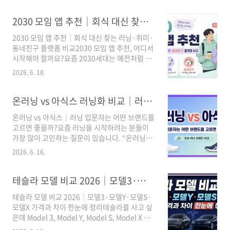
2030 모임 앱 추천｜회식 대신 찾는 러닝·취미·동네친구 플랫폼 비교
2030 모임 앱 추천｜회식 대신 찾는 러닝·취미·
동네친구 플랫폼 비교2030 모임 앱 추천, 어디서
시작해야 할까요?요즘 2030세대는 예전처럼 회
사 회식이나 지인 소개 중심의 모임보다, 러닝·산
2026. 6. 18.
책·사진·독서·원데이클래스처럼 취향이 맞는
사람을 가볍게 만나는 모임을 더 많이 찾고 있습
니다.특히 퇴근 후 술자리보다 운동, 자기계발, 동
온러닝 vs 아식스 러닝화 비교｜러닝 입문자는 어떤 브랜드를 고르면 좋을까?
네친구, 취미모임을 선택하는 흐름이 커지면서
온러닝 vs 아식스｜러닝 입문자는 어떤 브랜드를
카카오톡 오픈채팅, 당근 모임, 네이버 밴드, 네이
고르면 좋을까?요즘 러닝을 시작하려는 분들이
버 카페 같은 커뮤니티 플랫폼이 다시 주목받고
가장 많이 고민하는 질문이 있습니다. “온러닝이
있습니다.이 글에서는 2030이 실제로 모임을 찾
좋을까, 아식스가 좋을까?”입니다.온러닝은 디
을 때 어디를 쓰면 좋은지, 각 플랫폼의 장단점은
2026. 6. 16.
자인과 프리미엄 이미지가 강하고, 아식스는 안
무엇인지, 관련주로는 어떤 기업을 보면 되는지
정성과 기능성이 강한 브랜드입니다. 그래서 러
까지 한 번에 정리했습니다. 1. 3줄 요약2030세
닝 입문자라면 단순히 인기 브랜드를 따라가기보
테슬라 모델 비교 2026｜모델3·모델Y·모델S·모델X 가격과 차이 한눈에 정리
대는 회식보다 러닝·취미·동네친구·자기계..
다 내 발, 내 러닝 목적, 내 예산에 맞춰 고르는 것
테슬라 모델 비교 2026｜모델3·모델Y·모델S·
이 중요합니다.온러닝 vs 아식스 러닝화 비교 대
모델X 가격과 차이 한눈에 정리테슬라를 사고 싶
표 이미지 3줄 요약첫째, 디자인과 일상 코디까지
은데 Model 3, Model Y, Model S, Model X 중
중요하면 온러닝이 잘 맞을 수 있습니다.둘째, 러
어떤 모델을 골라야 할지 고민되시나요?테슬라