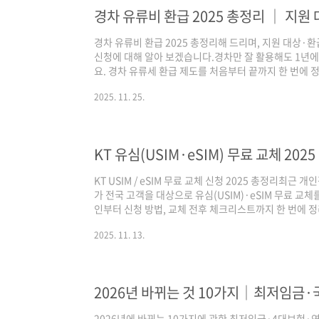
라 돌려..
경차 유류비 환급 2025 총정리해 드리며, 지원 대상
신청에 대해 알아 보겠습니다.경차만 잘 활용해도 1년에 
요. 경차 유류세 환급 제도를 처음부터 끝까지 한 번에
무엇인가요? (유류비 지원금)경차 유류세 환급 제도 지
2025. 11. 25.
은?유류구매카드(경차사랑카드) 신청 방법자동차 유류세
항 1. 경차 유류세 환급 제도란? (자동차 유류비)경차를
류비를 환급받을 수 있는 제도입니다. ‘1세대 1경차’
경차 연료를 구입하면, 결제 시점..
KT USIM / eSIM 무료 교체 신청 2025 총정리최근 
가 전국 고객을 대상으로 유심(USIM)·eSIM 무료 교체
인부터 신청 방법, 교체 전후 체크리스트까지 한 번에 정
교체 핵심대상 : 2025년 9월 4일 기준, KT 무선 회선 
2025. 11. 13.
외)통신사 : KT 직영 고객 + KT망 알뜰폰(MVNO) 이
이프모바일 등)비용 : 유심 및 교체 비용 전액 무료신청 방
셀프 교체기간 : 2025년 11월 5일부터 지역별 순차 진행 
2026년에 바뀌는 10가지에 관한 최저임금·4대보험·연