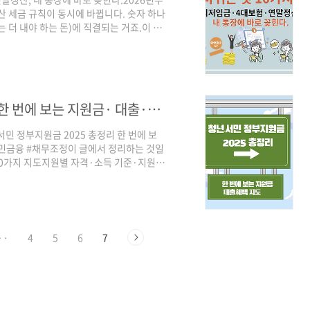
산 세금 규칙이 동시에 바뀝니다. 숫자 하나
 더 내야 하는 돈)에 직결되는 거죠.이 글
 줄 핵심 변화 10가지를 한 번에 정리했
스퍼트 ! D-3 절세 전략 [내부링크]: 2026
 [내부링크]: 2026년 연말정산 미리보
청년·서민 정부지원금 2025 총정리 │ 한 번에 보는 지원금· 대출·혜택 지도
서민 정부지원금 2025 총정리 한 번에 보
민금융 #채무조정이 글에서 정리하는 것일
10가지 지도지원별 자격·소득 기준·지원금
하지?”를 위한 3단계 추천 순서 📚 목차
·소득 보전 지원 │ 국민취업지원제도·근
합 정리주거·생활비 지원 │ 전월세 대출
·새도약기금·채무조정나는 무엇부터 신청
··
4
5
6
7