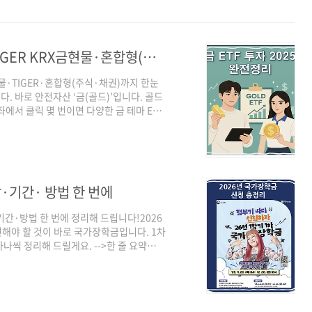
금 ETF 투자 2025 완전정리 │ ACE·TIGER KRX금현물·혼합형(골드·주식·채권) 총정리
현물·TIGER·혼합형(주식·채권)까지 한눈
 바로 안전자산 ‘금(골드)’입니다. 골드
에서 클릭 몇 번이면 다양한 금 테마 ETF
추종하는 금 현물 ETF 순자산이 가파르게 증
한 금+채권 혼합 ETF까지 출시 예고· 퇴직연
있는 선택지가 크게 늘어남과거에는 금 투자
 골드바를 사서 보관해야 하는 번거로움이
·기간· 방법 한 번에
간·방법 한 번에 정리해 드립니다!2026
인해야 할 것이 바로 국가장학금입니다. 1차
하나씩 정리해 드릴게요. -->한 줄 요약
 12월 26일(금) 사이에 미리 신청해야 하며,
 가구원 동의까지 완료해야 최종 접수로 인
한국장학재단에서 운영하는 제도로, 소득·
신 부담해 주는 장학금입니다. 대출이 아니