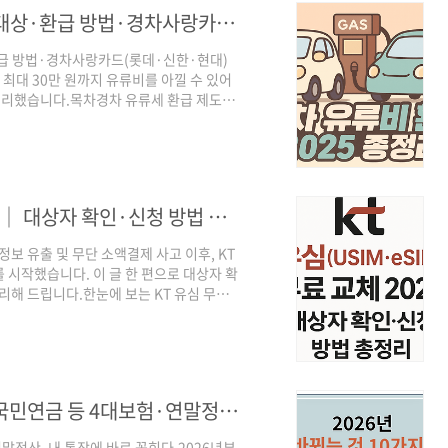
경차 유류비 환급 2025 총정리 │ 지원 대상·환급 방법·경차사랑카드(롯데·신한·현대) 신청
·환급 방법·경차사랑카드(롯데·신한·현대)
최대 30만 원까지 유류비를 아낄 수 있어
 정리했습니다.목차경차 유류세 환급 제도란
원 대상은?경차 유류세 환급 제도 지원 방식
 환급제도, 꼭 알아둬야 할 5가지 유의사
 소유하고 있다면 연간 최대 30만 원까지 유
 조건을 만족하는 가구가 유류구매카드를 통해
KT 유심(USIM·eSIM) 무료 교체 2025 │ 대상자 확인·신청 방법 총정리
개인정보 유출 및 무단 소액결제 사고 이후, KT
를 시작했습니다. 이 글 한 편으로 대상자 확
리해 드립니다.한눈에 보는 KT 유심 무료
이용 고객 전체 (9월 5일 이후 신규가입자 제
용자(예: KT M모바일, 헬로모바일, 스카이라
법 : ① 매장 방문(예약) ② 택배 수령 후
후 전국 확대(..
2026년 바뀌는 것 10가지│최저임금·국민연금 등 4대보험·연말정산, 내 통장에 바로 꽂힌다.
말정산, 내 통장에 바로 꽂힌다.2026년부