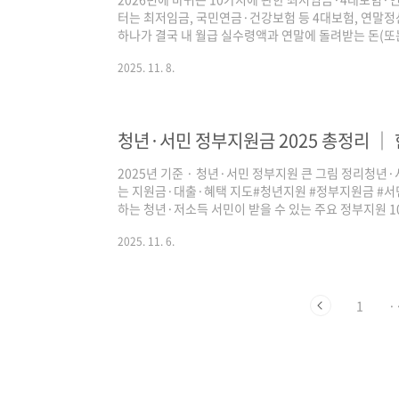
터는 최저임금, 국민연금·건강보험 등 4대보험, 연말정
하나가 결국 내 월급 실수령액과 연말에 돌려받는 돈(또는
에서는 직장인·알바·프리랜서·자영업자 모두에게 영향을
2025. 11. 8.
습니다. 관련 있는 글 [ 내부 링크] : 2026 연말정산 막판 
연말정산 부양가족 기본공제 총정리│1/15 간소화 서비스
기와 달라지는 점 총정리한눈에 보는 202..
2025년 기준 · 청년·서민 정부지원 큰 그림 정리청년·
는 지원금·대출·혜택 지도#청년지원 #정부지원금 #서
하는 청년·저소득 서민이 받을 수 있는 주요 정부지원 
규모·신청 채널을 한 번에 비교“나는 어디부터 신청해야 
2025. 11. 6.
청년·서민 정부지원, 2025년 큰 그림부터 보기일자리
로장려금청년 자산형성 지원 │ 저축·적금·자산형성 통
·보증금·생활안정자금빚·연체자 지원 │ 새출발기금
해야 할까? 3단계 체크리스트정리: 2025년, 청년·서..
1
·