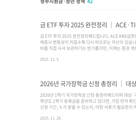
정부지원금·청년 정책
42
금 ETF 투자 2025 완전정리해드립니다. ACE KRX금
에증시 변동성이 커질수록 다시 떠오르는 자산이 있습니다.
바를 직접 사서 보관하기는 번거롭지만, 이제는 증권 계좌
에 투자할 수 있죠.한눈에 보기· 국제·국내 금 시세를 
2025. 12. 5.
가 중· S&P500과 섞은 주식+금 ETF, 국고채와 결합
금·장기 투자 계좌에서 금 비중을 똑똑하게 가져갈 수 
라고 하면 한국거래소 금시장 계좌를 따로 열거나, 실물
컸습니다. 하지만 ..
2026년 국가장학금 신청 총정리 │ 대상
2026년 1학기 국가장학금 신청 총정리해드리며 대상·기
학년도 1학기 등록금을 준비하고 있다면, 가장 먼저 확
신청 기간, 누가 받을 수 있는지, 어떤 서류가 필요한지 
2026년 1학기 국가장학금은 2025년 11월 20일(목) ~
2025. 11. 28.
재학생은 1차 신청이 원칙입니다. 신청 후 서류 제출 +
정돼요.1. 국가장학금이란? (간단 정리)국가장학금은 
재산 수준에 따라 등록금의 일부 또는 전부를 국가가 대