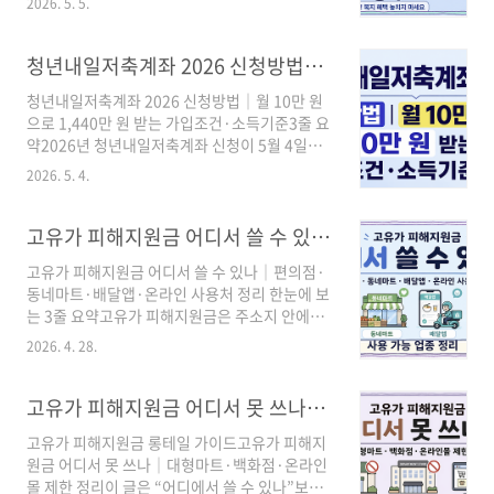
12% 수준으로 안내되어 있습니다.③ 월 50만 원
2026. 5. 5.
가야 하나요?”“제출서류는 무엇을 준비해야 하
씩 3년 납입하면 원금은 1,800만 원이며, 정부기
나요?”“마감시간은 정확히 언제까지인가요?”이
여금은 일반형 108만 원, 우대형 216만 원 수준
글에서는 청년내일저축계좌 복지로 신청방법, 온
청년내일저축계좌 2026 신청방법｜월 10만 원으로 1,440만 원 받는 가입조건·소득기준
으로 계산됩니다.먼저 ..
라인 신청 경로, 제출서류 확인법, 마감시간, 방문
청년내일저축계좌 2026 신청방법｜월 10만 원
신청 방법, 선정 후 계좌 개설 흐름까지 실제 신청
으로 1,440만 원 받는 가입조건·소득기준3줄 요
자가 바로 행동할 수 있도록 정리했습니다.3줄 요
약2026년 청년내일저축계좌 신청이 5월 4일부
약① 청년내일저축계좌 2026 신청은 2026년 5
터 5월 20일까지 진행됩니다.기준 중위소득
월 4일 월요일부터 5월 20일 수요일까지 진행됩
2026. 5. 4.
50% 이하의 일하는 청년이 매월 10만 원 이상 저
니다.② 온라인 신청은 복지로에서 가능하며, 마
축하면 정부가 월 30만 원을 지원합니다.3년 동
감일 23시 59분 59초까지 제출 완료해야 합니
안 월 10만 원씩 저축하면 본인 저축 360만 원에
고유가 피해지원금 어디서 쓸 수 있나?｜편의점·동네마트·배달앱·온라인 사용처 정리
다.③ 선정되면 8월 중 안내를 받고, 이후 하나은
정부지원금 1,080만 원이 더해져 총 1,440만 원
행 지..
고유가 피해지원금 어디서 쓸 수 있나｜편의점·
＋이자를 받을 수 있습니다.청년내일저축계좌는
동네마트·배달앱·온라인 사용처 정리 한눈에 보
저소득층 청년이 3년 동안 꾸준히 저축해 목돈을
는 3줄 요약고유가 피해지원금은 주소지 안에서
만들 수 있도록 돕는 정부 지원형 자산형성 제도
써야 하고, 지역사랑상품권은 가맹점에서, 카드·
입니다. 단순한 적금이 아니라, 본인이 저축하면
2026. 4. 28.
선불카드는 매출 30억 원 이하 소상공인 매장에
정부가 매달 장려금을 함께 쌓아주는 구조입니
서 사용할 수 있습니다.편의점은 가맹점이면 가
다.이번 2026년 모집은 신청 기간이 짧기 때문
능한 경우가 많고, 동네마트·식당·약국·미용실
고유가 피해지원금 어디서 못 쓰나｜대형마트·백화점·온라인몰 제한 정리
에, 대상이 될 가능성이 있다면 먼저 ..
같은 생활 밀착 업종도 대체로 사용 가능합니다.
고유가 피해지원금 롱테일 가이드고유가 피해지
배달앱·온라인몰·대형마트·백화점은 헷갈리기
원금 어디서 못 쓰나｜대형마트·백화점·온라인
쉬운데, 원칙적으로 제한되는 경우가 많아 결제
몰 제한 정리이 글은 “어디에서 쓸 수 있나”보다
전에 꼭 확인해야 합니다.고유가 피해지원금은