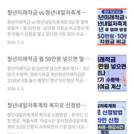
청년미래적금 vs 청년내일저축계좌 3년 후 얼마 받을까｜월 50만원·10만원 지원금 비교
청년미래적금 vs 청년내일저축계좌 3년 후 얼마
받을까｜월 50만원·10만원 지원금 비교청년 목
돈 만들기 상품을 찾고 있다면 가장 많이 비교하
게 되는 제도가 청년미래적금과 청년내일저축계
2026. 5. 9.
좌입니다. 이름은 비슷하지만 가입 대상, 정부지
원금, 신청 방식, 만기 수령액이 크게 다릅니다.3
줄 요약1. 청년미래적금은 만 19~34세 청년이
청년미래적금 월 50만원 넣으면 얼마 받나｜3년 만기 수령액·정부기여금 계산
월 최대 50만 원까지 넣고, 정부기여금 6~12%
청년미래적금 월 50만원 넣으면 얼마 받나｜3년
를 받는 3년 만기 적금입니다.2. 청년내일저축계
만기 수령액·정부기여금 계산청년미래적금은
좌는 기준 중위소득 50% 이하 일하는 청년이 월
2026년 6월 출시 예정인 청년 자산형성 적금입
10만 원을 넣으면 정부가 월 30만 원을 지원하는
니다. 가장 많이 궁금해하는 질문은 단순합니다.
구조입니다.3. 자격이 된다면 지원 효율은 청년
2026. 5. 8.
“월 50만 원씩 넣으면 3년 뒤 얼마를 받을 수 있
내일저축계좌가 강하고, 일반 청년·사회초년생
을까?” 이 글에서는 월 납입액별 예상 수령액, 정
에게는 청년미래적금이 더 현실적인 선택입니다.
부기여금 6%·12% 계산, 신청 전 주의사항까지
청년내일저축계좌 복지로 신청방법｜온라인 신청 경로·제출서류·마감시간 정리
바로 결론기준 중위소득 50% 이하라면 청년내
한 번에 정리합니다. 3줄 요약① 청년미래적금은
일..
청년내일저축계좌 복지로 신청방법｜온라인 신
만 19~34세 청년이 월 최대 50만 원까지 넣을 수
청 경로·제출서류·마감시간 정리청년내일저축
있는 3년 만기 자유적립식 적금입니다.② 정부기
계좌 2026 신청이 시작되면서 가장 많이 나오는
여금은 일반형 납입액의 6%, 우대형 납입액의
질문은 세 가지입니다.“복지로에서 어디로 들어