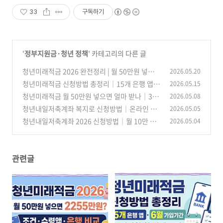
33
구독하기
'
정부지원금·청년 정책
' 카테고리의 다른 글
청년미래적금 2026 완전정리 | 월 50만원 넣으면
2026.05.20
2255만원? 조건·수령액·은행 비교
청년미래적금 신청방법 총정리｜15개 은행 앱·
2026.05.15
(11)
6월 가입기간·준비사항 한 번에 보기
청년미래적금 월 50만원 넣으면 얼마 받나｜3년
2026.05.08
(7)
만기 수령액·정부기여금 계산
청년내일저축계좌 복지로 신청방법｜온라인 신
2026.05.05
(13)
청 경로·제출서류·마감시간 정리
청년내일저축계좌 2026 신청방법｜월 10만 원
2026.05.04
(6)
으로 1,440만 원 받는 가입조건·소득기준
(25)
관련글