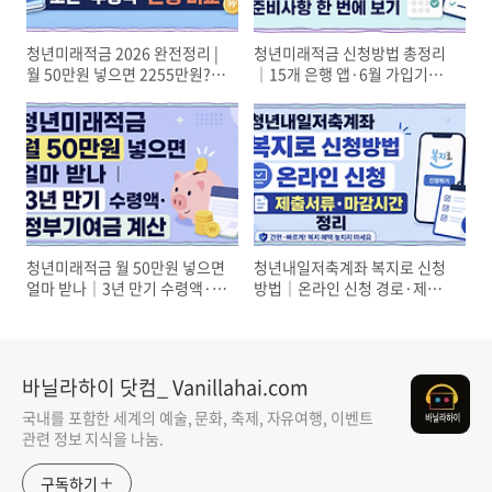
청년미래적금 2026 완전정리 |
청년미래적금 신청방법 총정리
월 50만원 넣으면 2255만원?
｜15개 은행 앱·6월 가입기간·
조건·수령액·은행 비교
준비사항 한 번에 보기
청년미래적금 월 50만원 넣으면
청년내일저축계좌 복지로 신청
얼마 받나｜3년 만기 수령액·정
방법｜온라인 신청 경로·제출
부기여금 계산
서류·마감시간 정리
바닐라하이 닷컴_ Vanillahai.com
국내를 포함한 세계의 예술, 문화, 축제, 자유여행, 이벤트
관련 정보 지식을 나눔.
구독하기