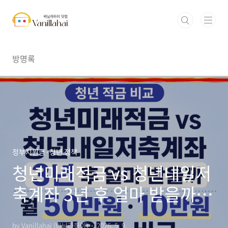
본문 바로가기
방명록
정부지원금·청년 정책
청년미래적금 vs 청년내일저
축계좌 3년 후 얼마 받을까｜
월 50만원·10만원 지원금 비
by Vanillahai (바닐라하이)
2026. 5. 9.