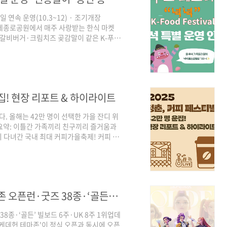
 연속 운영(10.3~12) · 조기개장
 총집합세종로공원에서 매주 사랑받는 한식 마켓
·떡갈비버거·크림치즈 곶감말이 같은 K-푸드
이 글 하나로 운영시간·추천메뉴·놀이·포
티벌 넉넉)핵심 요약기간 : 10.3(금) ~
 13:30 오픈 (기본 16:00~21:00)장소 :
즐길거리 : 전통놀이(왕 ..
운집! 현장 리포트 & 하이라이트
. 올해는 42만 명이 선택한 가을 잔디 위
 요약: 이틀간 가족끼리 친구끼리 즐거움과
이 다녀간 국내 최대 커피가을축제! 커피 3
지—가족형 가을 대표 축제로 자리 잡았습니다.
도, 기분좋은 중독'이었습니다. 기분 좋은
 의미 있는 가을 축제였습니다. 청춘, 커
어마어마한 data입니다. 청춘, 커피 페스
케데헌 핫이슈 총정리 │ 에버랜드 테마존 오픈런·굿즈 38종·‘골든’ 빌보드 6주·UK 8주 1위
8종·‘골든’ 빌보드 6주·UK 8주 1위업데
 '케데헌 테마존'이 정식 오픈과 동시에 오픈