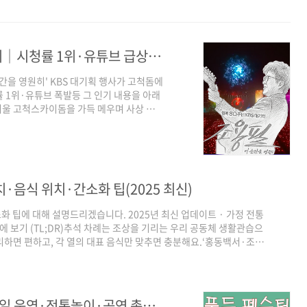
조용필 ‘이 순간을 영원히’ 고척돔 총정리│시청률 1위·유튜브 급상승 + 전국투어 티켓예매(부산·대구·인천·광주)
순간을 영원히' KBS 대기획 행사가 고척돔에
 1위·유튜브 폭발등 그 인기 내용을 아래
서울 고척스카이돔을 가득 메우며 사상 손에
일 KBS 특집 방송은 전국 최고 시청률
승 3위·관심도 100까지 치솟으며 세대를
청률 1위전국 기준 최고 시청률 18.2%
영원히’, ‘노래 모음’ 상위권9월 6일 고척
·음식 위치·간소화 팁(2025 최신)
화 팁에 대해 설명드리겠습니다. 2025년 최신 업데이트 · 가정 전통
보기 (TL;DR)추석 차례는 조상을 기리는 우리 공동체 생활관습으
리하면 편하고, 각 열의 대표 음식만 맞추면 충분해요.‘홍동백서·조율
한 근거가 부족하다는 견해도 있습니다. 집안마다 전통 우선으로 적용
·대표 전만으로도 충분합니다. 1) 추석 차례의 유래와 의미추석(음력
며 그 뜻을 음미하는 날입니다. 오늘날엔..
K-푸드 페스티벌 ‘넉넉’ │ 추석 연휴 10일 운영·전통놀이·공연 총정리