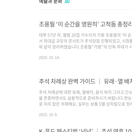
예술과 문화
30
데뷔 57년 차, 앨범 20집 가수이자 가왕 조용필의 ‘이 
서 최대급 규모의 콘서트가 추석당일 진행되었고, 시청률
와 같이 정리하였습니다.조용필“가왕”의 단독 무대가 
꼽을 초대형 규모와 완성도로 호평을 얻었습니다. 추석 당
2025. 10. 14.
18.2%로 동시간대 1위를 기록했고, 유튜브에서는 급상
넘어 ‘조용필’의 존재감을 다시 증명했습니다동시간대 시
(추석 당일 방송)유튜브 급상승 3위‘조용필’, ‘이 순간을 
스카이돔 공연1만 8천..
추석 차례상 완벽 가이드 │ 유래·열 배치
추석 차례상에 대한 유래, 열배치, 음식 위치 그리고 간소
을 존중하면서도 실용적으로 준비하시기 바랍니다.한눈에 
로 자리 잡은 의례예요. 실무는 보통 5열 상차림으로 정
이시’ 같은 암기법은 널리 알려져 있으나 전통서에 명확
2025. 10. 6.
하세요. 요즘은 간소화 권장 분위기! 계절 과일·대표 탕
8월 보름)은 한 해 농사의 결실을 감사하고 조상을 기리