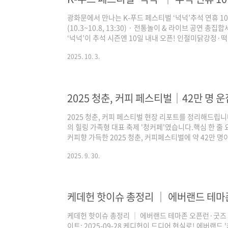
광화문에서 만나는 K-푸드 페스티벌 ‘넉넉’추석 연휴 10일
(10.3~10.8, 13:30) · 전통놀이 & 라이브 공연
‘넉넉’이 추석 시즌엔 10일 내내 오픈! 인절미닭강정
시그니처에 전통놀이, 노을 감성 구석구석라이브까지. 
2025. 10. 3.
토팁을 한 번에 준비하세요. (공식:여기로 입장 K-푸드페스
10.12(일) 10일 연속 운영조기개장 : 10.3(금)~10.8(수)
광화문 세종로공원 (광화문역 1·8번, 경복궁역 6번 인근)
2025 청춘, 커피 페스티벌│42만 명 
2025 청춘, 커피 페스티벌 현장 리포트를 정리해드립니다
의 힐링 가족형 대표 축제 '청커페'였습니다.핵심 한 줄
커피향 가득한 2025 청춘, 커피페스티벌에 약 42만 명
만 잔, 경품 8,158개, K-팝 라이브와 K-뷰티 체험까
2025. 9. 30.
숫자로 본 2025 청춘, 커피 페스티벌올해 주제는 '오늘
중독으로 힘겨워하는 청춘 세대들에게 꿈과 위로를 전하는
피페스티벌의 하이라이트 지표는 아래와 같습니다. 정말 
티벌 하이라이트 지..
케데헌 핫이슈 총정리 │ 에버랜드 테마존 오픈런·굿즈 3
이트: 2025-09-28 케디헌이 드디어 현실로! 에버랜드