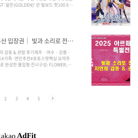
'골든(GOLDEN)' 은 빌보드 핫100 6주
 증명하고 있습니다. 오늘 포스트에서 전용기
기록까지, 케데헌 팬이라면 꼭 알아야할 포인
체크하고 바로 저장해두세요! 에버랜드 테마존
셜 8주 1위에버랜드 ‘케데헌 테..
2025 아르떼뮤지엄 제주·여수·강릉·부산 입장권│ 빛과 소리로 전하는 감동
감동 & 관람 후기제주 · 여수 · 강릉 ·
아트#가족·연인추천#포토스팟핵심 요약주
기로 완성한 몰입형 전시구성: FLOWER,
R, STAR, WAVE, LIVE
특징: 실내 전시로 계절/날씨 무관, 자유 동선,
RTE CAFE 패키지 (2025.09.01 ~
2
3
4
5