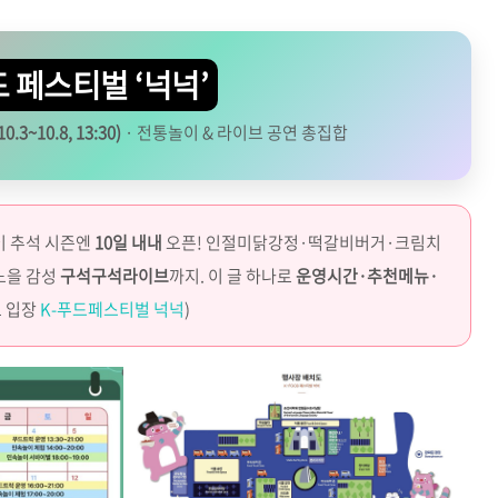
드 페스티벌 ‘넉넉’
3~10.8, 13:30)
· 전통놀이 & 라이브 공연 총집합
이 추석 시즌엔
10일 내내
오픈! 인절미닭강정·떡갈비버거·크림치
노을 감성
구석구석라이브
까지. 이 글 하나로
운영시간·추천메뉴·
로 입장
K-푸드페스티벌 넉넉
)