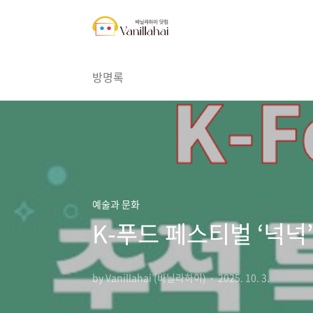
본문 바로가기
방명록
예술과 문화
K-푸드 페스티벌 ‘넉넉
by Vanillahai (바닐라하이)
2025. 10. 3.