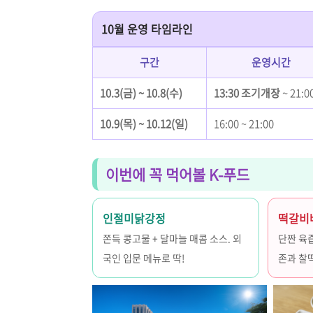
10월 운영 타임라인
구간
운영시간
10.3(금) ~ 10.8(수)
13:30 조기개장
~ 21:0
10.9(목) ~ 10.12(일)
16:00 ~ 21:00
이번에 꼭 먹어볼 K-푸드
인절미닭강정
떡갈비
쫀득 콩고물 + 달마늘 매콤 소스. 외
단짠 육즙
국인 입문 메뉴로 딱!
존과 찰떡