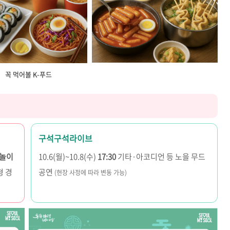
꼭 먹어볼 K-푸드
구석구석라이브
윷놀이
10.6(월)~10.8(수)
17:30
기타·아코디언 등 노을 무드
형 경
공연
(현장 사정에 따라 변동 가능)