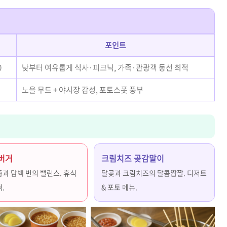
포인트
0
낮부터 여유롭게 식사·피크닉, 가족·관광객 동선 최적
노을 무드 + 야시장 감성, 포토스폿 풍부
버거
크림치즈 곶감말이
과 담백 번의 밸런스. 휴식
달곶과 크림치즈의 달콤짭짤. 디저트
.
& 포토 메뉴.