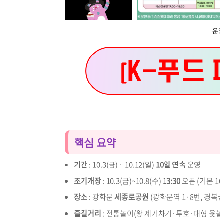
운
핵심 요약
기간
: 10.3(금) ~ 10.12(일)
10일 연속
운영
조기개장
: 10.3(금)~10.8(수)
13:30
오픈 (기본 16
장소
: 광화문
세종로공원
(광화문역 1·8번, 경복
즐길거리
: 전통놀이(왕 제기차기·투호·대형 윷놀