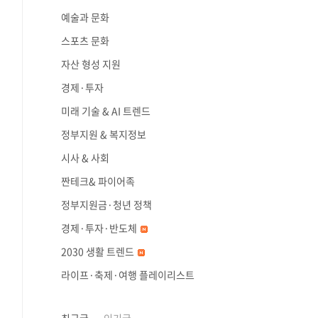
예술과 문화
스포츠 문화
자산 형성 지원
경제·투자
미래 기술 & AI 트렌드
정부지원 & 복지정보
시사 & 사회
짠테크& 파이어족
정부지원금·청년 정책
경제·투자·반도체
2030 생활 트렌드
라이프·축제·여행 플레이리스트