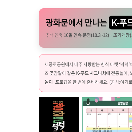
광화문에서 만나는
K-푸
추석 연휴
10일 연속 운영(10.3~12)
·
조기개장(10.
세종로공원에서 매주 사랑받는 한식 마켓
‘넉넉’
즈 곶감말이 같은
K-푸드 시그니처
에 전통놀이, 
놀이·포토팁
을 한 번에 준비하세요. (공식:여기