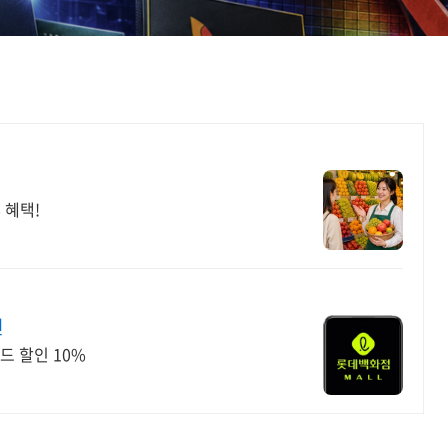
 혜택!
인
드 할인 10%