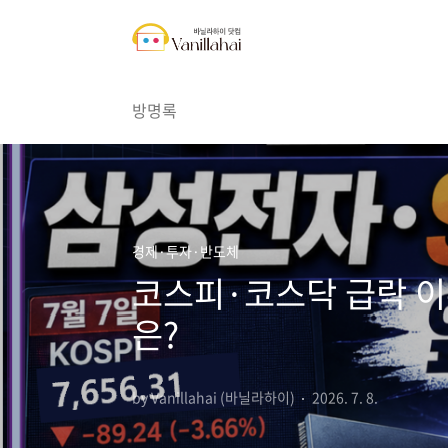
본문 바로가기
방명록
경제·투자·반도체
코스피·코스닥 급락 이
은?
by Vanillahai (바닐라하이)
2026. 7. 8.