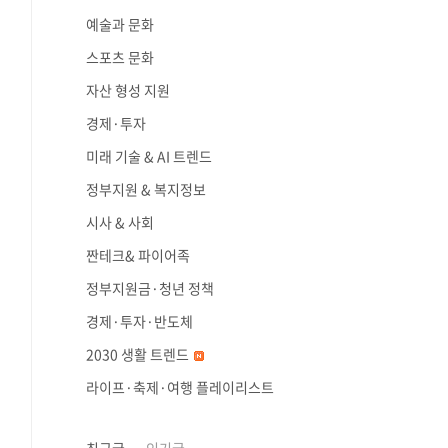
예술과 문화
스포츠 문화
자산 형성 지원
경제·투자
미래 기술 & AI 트렌드
정부지원 & 복지정보
시사 & 사회
짠테크& 파이어족
정부지원금·청년 정책
경제·투자·반도체
2030 생활 트렌드
라이프·축제·여행 플레이리스트