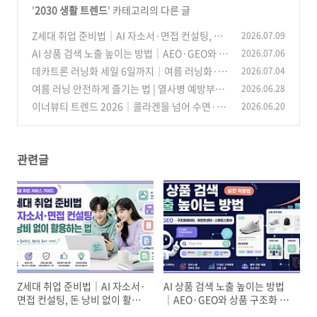
'
2030 생활 트렌드
' 카테고리의 다른 글
Z세대 취업 준비법｜AI 자소서·면접 컨설팅, 돈
2026.07.09
낭비 없이 활용하는 법
AI 상품 검색 노출 높이는 방법｜AEO·GEO와 상
2026.07.06
(25)
품 구조화 데이터·구글 머천트센터·스마트스토
데카트론 러닝화 세일 6일까지｜여름 러닝화·러
2026.07.04
어 적용법
닝용품 최대 20% 할인 체크포인트
(25)
여름 러닝 안전하게 즐기는 법 | 열사병 예방부터
2026.06.28
(7)
러닝 크루 꿀팁까지
이너뷰티 트렌드 2026｜콜라겐을 넘어 수면·장
2026.06.20
(17)
건강·아침 루틴으로 진화한 이유
(26)
관련글
Z세대 취업 준비법｜AI 자소서·
AI 상품 검색 노출 높이는 방법
면접 컨설팅, 돈 낭비 없이 활용
｜AEO·GEO와 상품 구조화 데
하는 법
이터·구글 머천트센터·스마트