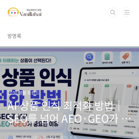
본문 바로가기
방명록
2030 생활 트렌드
AI 상품 인식 최적화 방법｜
SEO를 넘어 AEO·GEO가 중
요한 이유
by Vanillahai (바닐라하이)
2026. 7. 5.