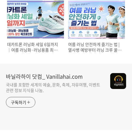
스토어 적용법
데카트론 러닝화 세일 6일까지
여름 러닝 안전하게 즐기는 법 |
｜여름 러닝화·러닝용품 최대
열사병 예방부터 러닝 크루 꿀팁
20% 할인 체크포인트
까지
바닐라하이 닷컴_ Vanillahai.com
국내를 포함한 세계의 예술, 문화, 축제, 자유여행, 이벤트
관련 정보 지식을 나눔.
구독하기