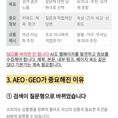
검색 결과
질문에 대한 답
AI 비교·추천·요약
목표
노출
변으로 선택
에 포함
중요
키워드·제
질문과 직접적인
속성·근거·비교·신
정보
목·링크
답변
뢰도
상품
여성 러닝
초보 러너에게
발볼·거리·쿠셔닝
예시
화 추천
적합한가?
에 따라 추천
SEO를 버리면 안 됩니다
AI도 웹페이지를 발견하고 정보를
수집해야 합니다. 제목, 본문, 내부 링크, 페이지 속도 같은
SEO 기본기는 계속 필요합니다.
3. AEO·GEO가 중요해진 이유
① 검색이 질문형으로 바뀌었습니다
소비자는 상품명을 정확히 몰라도 자신의 상황과 필요한 조건을
AI에게 설명할 수 있습니다.