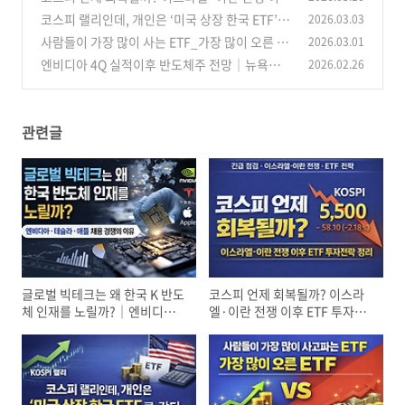
ETF 투자전략 정리
(8)
코스피 랠리인데, 개인은 ‘미국 상장 한국 ETF’로
2026.03.03
(23)
갔다｜3배 레버리지 우회매수, 왜 몰렸나
사람들이 가장 많이 사는 ETF_가장 많이 오른 ET
2026.03.01
(23)
F｜거래량·수익률 TOP10 비교 (2026년 3월)
엔비디아 4Q 실적이후 반도체주 전망｜뉴욕증시
2026.02.26
흐름과 삼성전자·SK하이닉스 HBM 시나리오
(33)
(2
7)
관련글
글로벌 빅테크는 왜 한국 K 반도
코스피 언제 회복될까? 이스라
체 인재를 노릴까?｜엔비디아·
엘·이란 전쟁 이후 ETF 투자전
테슬라·애플 채용 경쟁의 이유
략 정리