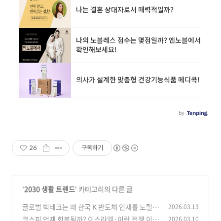
26
구독하기
'
2030 생활 트렌드
' 카테고리의 다른 글
글로벌 빅테크는 왜 한국 K 반도체 인재를 노릴
2026.03.13
까?｜엔비디아·테슬라·애플 채용 경쟁의 이유
코스피 언제 회복될까? 이스라엘·이란 전쟁 이후
2026.03.10