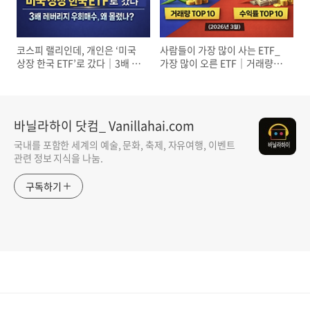
코스피 랠리인데, 개인은 ‘미국
사람들이 가장 많이 사는 ETF_
상장 한국 ETF’로 갔다｜3배 레
가장 많이 오른 ETF｜거래량·
버리지 우회매수, 왜 몰렸나
수익률 TOP10 비교 (2026년 3
월)
바닐라하이 닷컴_ Vanillahai.com
국내를 포함한 세계의 예술, 문화, 축제, 자유여행, 이벤트
관련 정보 지식을 나눔.
구독하기