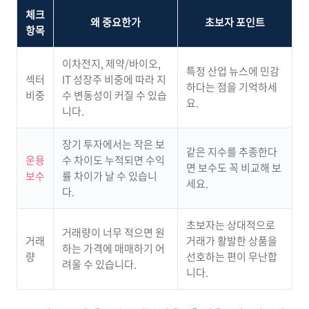
체크
왜 중요한가
초보자 포인트
항목
이차전지, 제약/바이오,
특정 산업 뉴스에 민감
섹터
IT 성장주 비중에 따라 지
하다는 점을 기억하세
비중
수 변동성이 커질 수 있습
요.
니다.
장기 투자에서는 작은 보
같은 지수를 추종한다
운용
수 차이도 누적되면 수익
면 보수도 꼭 비교해 보
보수
률 차이가 날 수 있습니
세요.
다.
초보자는 상대적으로
거래량이 너무 적으면 원
거래
거래가 활발한 상품을
하는 가격에 매매하기 어
량
선호하는 편이 무난합
려울 수 있습니다.
니다.