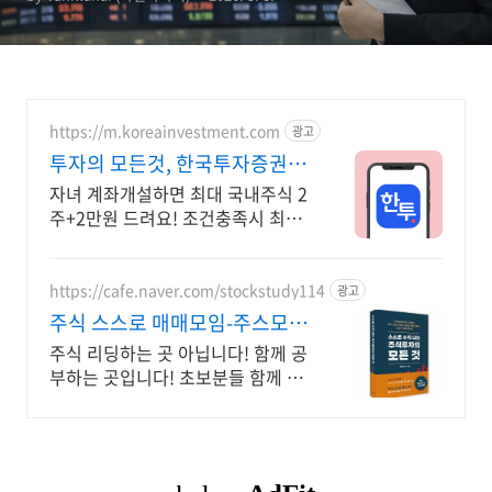
https://m.koreainvestment.com
광고
투자의 모든것, 한국투자증권 한
국투자증권이 처음이라면?
자녀 계좌개설하면 최대 국내주식 2
주+2만원 드려요! 조건충족시 최대
국내주식 2주+2만원 기회
https://cafe.naver.com/stockstudy114
광고
주식 스스로 매매모임-주스모
스스로 공부법을 배웁니다 !
주식 리딩하는 곳 아닙니다! 함께 공
부하는 곳입니다! 초보분들 함께 공
부하시지요!