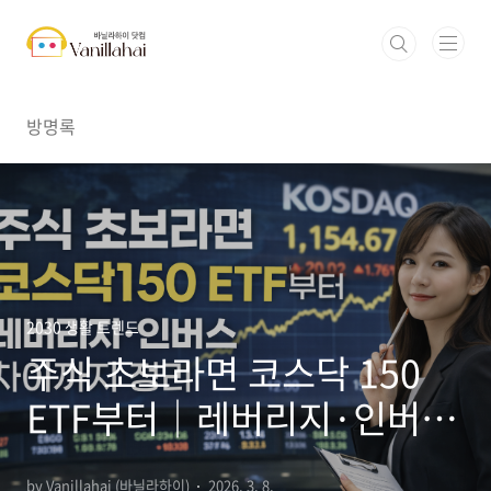
본문 바로가기
방명록
2030 생활 트렌드
주식 초보라면 코스닥 150
ETF부터｜레버리지·인버스
차이까지 정리
by Vanillahai (바닐라하이)
2026. 3. 8.