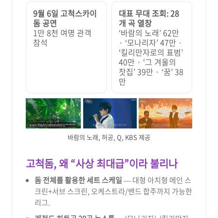
9월 6일 고척스카이
대표 무대 조회: 28
돔 공연
개 곡 열창
1만 8천 여명 관객
‘바람의 노래’ 62만
참석
· ‘모나리자’ 47만 ·
‘킬리만자로의 표범’
40만 · ‘그 겨울의
찻집’ 39만 · ‘꿈’ 38
만
바람의 노래, 허공, Q, KBS 제공
고척돔, 왜 “사상 최대급”이라 불리나
돔 전체를 활용한 세트 스케일
— 대형 아치형 메인 스
크린+서브 스크린, 오케스트라/밴드 합주까지 가능한
리그.