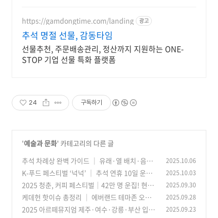
팩+5% 추가적립 혜택! 여행도 이제
쿠팡에서!
https://gamdongtime.com/landing
광고
추석 명절 선물, 감동타임
선물추천, 주문배송관리, 정산까지 지원하는 ONE-
STOP 기업 선물 특화 플랫폼
24
구독하기
'
예술과 문화
' 카테고리의 다른 글
추석 차례상 완벽 가이드 │ 유래·열 배치·음식
2025.10.06
위치·간소화 팁(2025 최신)
K-푸드 페스티벌 ‘넉넉’ │ 추석 연휴 10일 운영·
2025.10.03
(35)
전통놀이·공연 총정리
2025 청춘, 커피 페스티벌│42만 명 운집! 현장
2025.09.30
(33)
리포트 & 하이라이트
케데헌 핫이슈 총정리 │ 에버랜드 테마존 오픈
2025.09.28
(41)
런·굿즈 38종·‘골든’ 빌보드 6주·UK 8주 1위
2025 아르떼뮤지엄 제주·여수·강릉·부산 입장
2025.09.23
(4