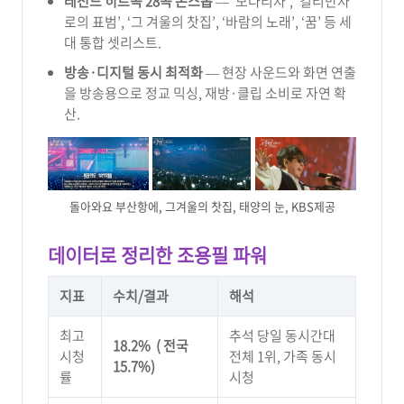
레전드 히트곡 28곡 논스톱
— ‘모나리자’, ‘킬리만자
로의 표범’, ‘그 겨울의 찻집’, ‘바람의 노래’, ‘꿈’ 등 세
대 통합 셋리스트.
방송·디지털 동시 최적화
— 현장 사운드와 화면 연출
을 방송용으로 정교 믹싱, 재방·클립 소비로 자연 확
산.
돌아와요 부산항에, 그겨울의 찻집, 태양의 눈, KBS제공
데이터로 정리한 조용필 파워
지표
수치/결과
해석
최고
추석 당일 동시간대
18.2% ( 전국
시청
전체 1위, 가족 동시
15.7%)
률
시청