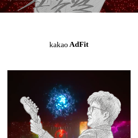
예매(부산·대구·인천·광주)