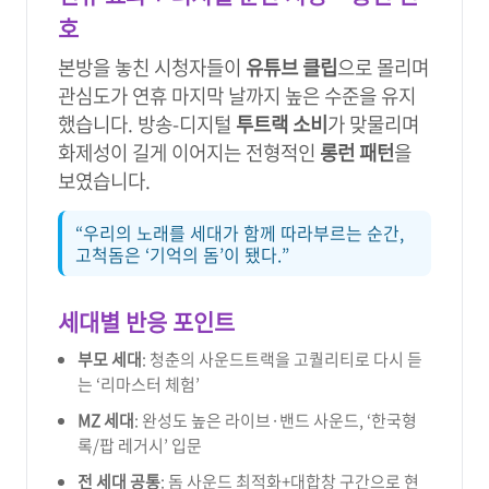
호
본방을 놓친 시청자들이
유튜브 클립
으로 몰리며
관심도가 연휴 마지막 날까지 높은 수준을 유지
했습니다. 방송-디지털
투트랙 소비
가 맞물리며
화제성이 길게 이어지는 전형적인
롱런 패턴
을
보였습니다.
“우리의 노래를 세대가 함께 따라부르는 순간,
고척돔은 ‘기억의 돔’이 됐다.”
세대별 반응 포인트
부모 세대
: 청춘의 사운드트랙을 고퀄리티로 다시 듣
는 ‘리마스터 체험’
MZ 세대
: 완성도 높은 라이브·밴드 사운드, ‘한국형
록/팝 레거시’ 입문
전 세대 공통
: 돔 사운드 최적화+대합창 구간으로 현