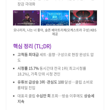
장감 극대화
모나리자, 나는 너 좋아, 슬픈 베아트리체(오케스트라 구성) KBS
제공
핵심 정리 (TL;DR)
고척돔 최대급
세트·음향·구성으로 현장 완성도 압
도
시청률 15.7%
동시간대 전국 1위( 최고시청률
18.2%), 가족 단위 시청 견인
유튜브 급상승 3위·관심도 100
달성…클립 소비로
롱테일 진입
대표곡 클립
수십만 회
조회…방송 이후에도
상승세
지속