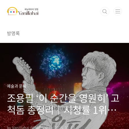
본문 바로가기
방명록
예술과 문화
조용필 ‘이 순간을 영원히’ 고
척돔 총정리│시청률 1위·유
튜브 급상승 + 전국투어 티켓
by Vanillahai (바닐라하이)
2025. 10. 14.