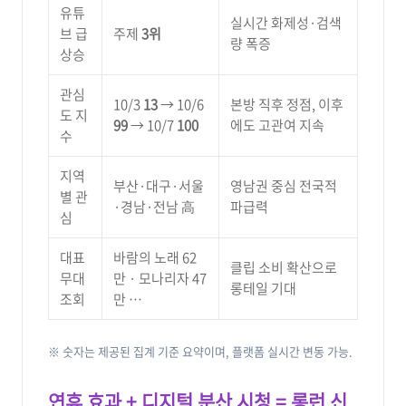
유튜
실시간 화제성·검색
브 급
주제
3위
량 폭증
상승
관심
10/3
13
→ 10/6
본방 직후 정점, 이후
도 지
99
→ 10/7
100
에도 고관여 지속
수
지역
부산·대구·서울
영남권 중심 전국적
별 관
·경남·전남 高
파급력
심
대표
바람의 노래 62
클립 소비 확산으로
무대
만 · 모나리자 47
롱테일 기대
조회
만 …
※ 숫자는 제공된 집계 기준 요약이며, 플랫폼 실시간 변동 가능.
연휴 효과 + 디지털 분산 시청 = 롱런 신