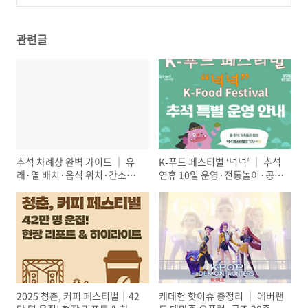
권│ 빛과 소리로 전하는 감동
2)
(56)
관련글
추석 차례상 완벽 가이드 │ 유
K-푸드 페스티벌 ‘넉넉’ │ 추석
래·열 배치·음식 위치·간소화
연휴 10일 운영·전통놀이·공연
팁(2025 최신)
총정리
2025 청춘, 커피 페스티벌│42
케데헌 핫이슈 총정리 │ 에버랜