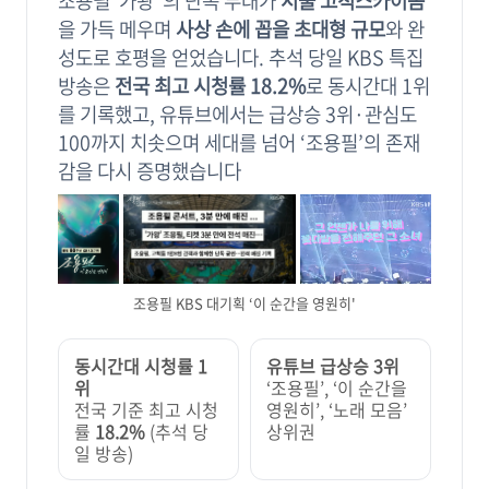
조용필“가왕”의 단독 무대가
서울 고척스카이돔
을 가득 메우며
사상 손에 꼽을 초대형 규모
와 완
성도로 호평을 얻었습니다. 추석 당일 KBS 특집
방송은
전국 최고 시청률 18.2%
로 동시간대 1위
를 기록했고, 유튜브에서는 급상승 3위·관심도
100까지 치솟으며 세대를 넘어 ‘조용필’의 존재
감을 다시 증명했습니다
조용필 KBS 대기획 ‘이 순간을 영원히'
동시간대 시청률 1
유튜브 급상승 3위
위
‘조용필’, ‘이 순간을
전국 기준 최고 시청
영원히’, ‘노래 모음’
률
18.2%
(추석 당
상위권
일 방송)