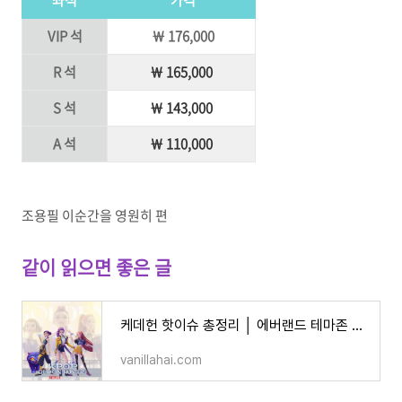
VIP 석
￦ 176,000
R 석
￦ 165,000
S 석
￦ 143,000
A 석
￦ 110,000
조용필 이순간을 영원히 편
같이 읽으면 좋은 글
케데헌 핫이슈 총정리 │ 에버랜드 테마존 오픈런·굿즈 38종·‘골든’ 빌보드 6주·UK 8주 1위
vanillahai.com