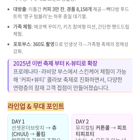
대방출
: 이틀간
커피 3만 잔
,
경품 8,158개
제공—빽다방 푸드
트럭 ‘짱구 텀블러’는 하루 종일 대기열.
가족 체험
: 에코백 꾸미기, 키즈 참여형 미션, 간단한 핸드드립
체험.
포토부스
:
360도 촬영
으로 인생샷 각—가족형 축제의 정체성
강화.
2025년 이번 축제 부터 K-뷰티로 확장
프로레나타·라비앙
부스에서 스킨케어 체험이 가능
해 ‘커피+뷰티’ 콜라보 축제로 진화하면서, 다양한
연령층의 잠재 고객 접점이 만들어졌습니다.
라인업 & 무대 포인트
DAY 1
DAY 2
선셋온더브릿지 →
츄
뮤지컬팀
커튼콜
→
피프
(CHUU)
→
폴킴
티피프티