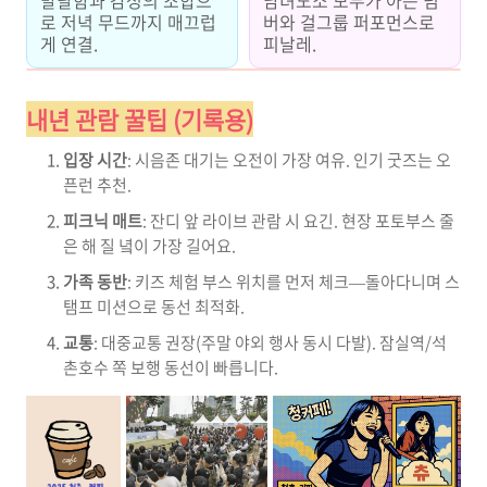
발랄함과 감성의 조합으
남녀노소 모두가 아는 넘
로 저녁 무드까지 매끄럽
버와 걸그룹 퍼포먼스로
게 연결.
피날레.
내년 관람 꿀팁 (기록용)
입장 시간
: 시음존 대기는 오전이 가장 여유. 인기 굿즈는 오
픈런 추천.
피크닉 매트
: 잔디 앞 라이브 관람 시 요긴. 현장 포토부스 줄
은 해 질 녘이 가장 길어요.
가족 동반
: 키즈 체험 부스 위치를 먼저 체크—돌아다니며 스
탬프 미션으로 동선 최적화.
교통
: 대중교통 권장(주말 야외 행사 동시 다발). 잠실역/석
촌호수 쪽 보행 동선이 빠릅니다.