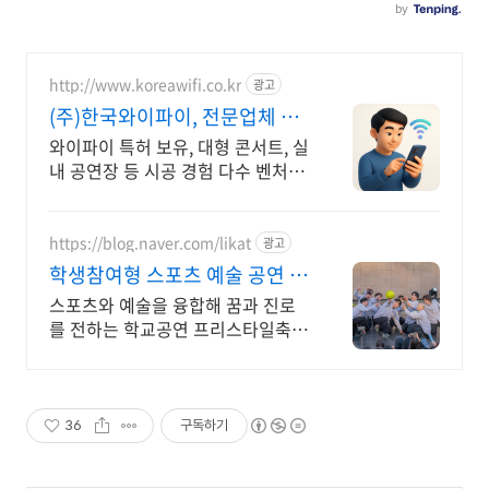
http://www.koreawifi.co.kr
광고
(주)한국와이파이, 전문업체 설
계및구축
와이파이 특허 보유, 대형 콘서트, 실
내 공연장 등 시공 경험 다수 벤처 기
업 어디서나 끊김없이! 와이파이특
허 보유, 다양한 시공경험을 가진 전
문성있는 기업
https://blog.naver.com/likat
광고
학생참여형 스포츠 예술 공연 화
성시 예술탐구 우수공연팀
스포츠와 예술을 융합해 꿈과 진로
를 전하는 학교공연 프리스타일축구
프리스타일농구 더블더치 댄스퍼포
먼스
36
구독하기