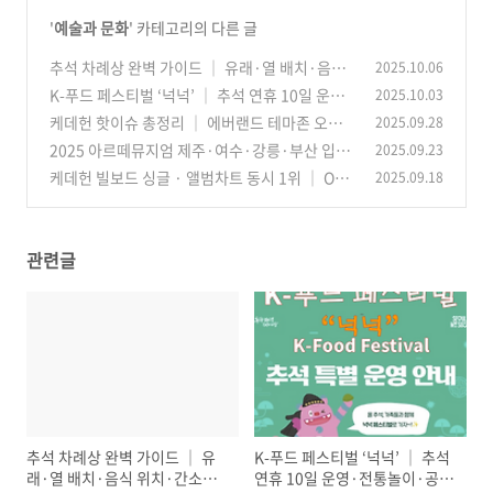
'
예술과 문화
' 카테고리의 다른 글
추석 차례상 완벽 가이드 │ 유래·열 배치·음식
2025.10.06
위치·간소화 팁(2025 최신)
K-푸드 페스티벌 ‘넉넉’ │ 추석 연휴 10일 운영·
2025.10.03
(35)
전통놀이·공연 총정리
케데헌 핫이슈 총정리 │ 에버랜드 테마존 오픈
2025.09.28
(33)
런·굿즈 38종·‘골든’ 빌보드 6주·UK 8주 1위
2025 아르떼뮤지엄 제주·여수·강릉·부산 입장
2025.09.23
(4
권│ 빛과 소리로 전하는 감동
2)
케데헌 빌보드 싱글 · 앨범차트 동시 1위 │ OST
2025.09.18
(56)
올킬! 인기 폭발 6가지 이유
(62)
관련글
추석 차례상 완벽 가이드 │ 유
K-푸드 페스티벌 ‘넉넉’ │ 추석
래·열 배치·음식 위치·간소화
연휴 10일 운영·전통놀이·공연