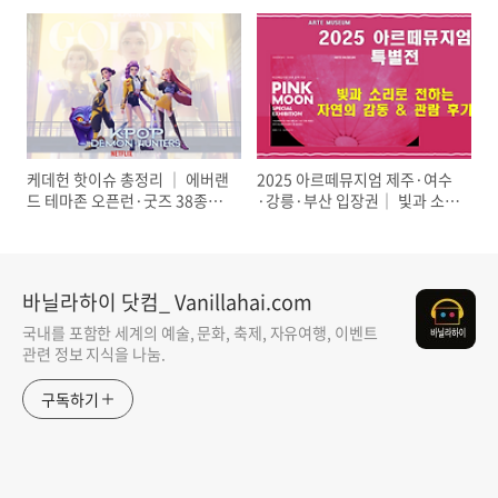
팁(2025 최신)
총정리
케데헌 핫이슈 총정리 │ 에버랜
2025 아르떼뮤지엄 제주·여수
드 테마존 오픈런·굿즈 38종
·강릉·부산 입장권│ 빛과 소리
·‘골든’ 빌보드 6주·UK 8주 1위
로 전하는 감동
바닐라하이 닷컴_ Vanillahai.com
국내를 포함한 세계의 예술, 문화, 축제, 자유여행, 이벤트
관련 정보 지식을 나눔.
구독하기