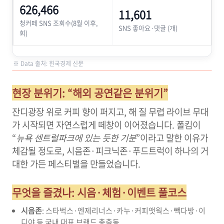
626,466
11,601
청커페 SNS 조회수(8월 이후,
SNS 좋아요·댓글 (개)
회)
※ Data 출처: 힌국경제 신문
현장 분위기: “해외 공연같은 분위기”
잔디광장 위로 커피 향이 퍼지고, 해 질 무렵 라이브 무대
가 시작되면 자연스럽게 떼창이 이어졌습니다. 폴킴이
“
뉴욕 센트럴파크에 있는 듯한 기분
”이라고 말한 이유가
체감될 정도로, 시음존·피크닉존·푸드트럭이 하나의 거
대한 가든 페스티벌을 만들었습니다.
무엇을 즐겼나: 시음·체험·이벤트 풀코스
시음존
: 스타벅스·엔제리너스·카누·커피앳웍스·빽다방·이
디야 등 국내 대표 브랜드 총출동.