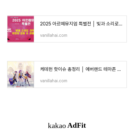
2025 아르떼뮤지엄 특별전 │ 빛과 소리로 전하는 자연의 감동
vanillahai.com
케데헌 핫이슈 총정리 │ 에버랜드 테마존 오픈런·굿즈 38종·‘골든’ 빌보드 6주·UK 8주 1위
vanillahai.com