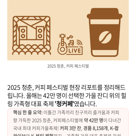
2025 청춘, 커피 페스티벌
2025 청춘, 커피 페스티벌 현장 리포트를 정리해드
립니다. 올해는 42만 명이 선택한 가을 잔디 위의 힐
링 가족형 대표 축제
'청커페'
였습니다.
핵심 한 줄 요약:
이틀간 가족끼리 친구끼리 즐거움과 커피
향 가득한 2025 청춘, 커피페스티벌에
약 42만 명
이 다녀간
국내 최대 커피가을축제!
커피 3만 잔
,
경품 8,158개
,
K-팝