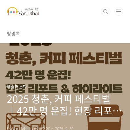
본문 바로가기
방명록
예술과 문화
2025 청춘, 커피 페스티벌
│42만 명 운집! 현장 리포트
& 하이라이트
by Vanillahai (바닐라하이)
2025. 9. 30.