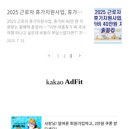
2025 근로자 휴가지원사업, 휴가비 40만원 지원 총정리
2025 근로자 휴가지원사업, 휴가비 40만 원 지
원받는 꿀혜택 총정리!✨"이번 여름휴가 때 국내
여행 떠나고 싶은데 비용이 부담스럽다면?" 지금
부터 설명드리는 근로자 휴가지원사업으로 최대
2025. 7. 31.
40만 원 휴가비 받고, 여유 있는 삶을 누려보시
죠! 정부가 직접 지원하는 국내여행 장려 정책, 지
금부터 하나씩 알아보겠습니다.📌 근로자 휴가지
1
2
3
원사업 배경대한민국은 연차 사용률 세계 최하위
권이라는 말을 들어 보셨는지요?많은 직장인들
이 직장 내에서 "마음 놓고 쉬기 어렵다"라고 말
합니다. 그래서 정부는 워라밸 개선과 국내 관광
활성화를 위해기업-근로자-정부가 함께 만드는
휴가지원사업을 운영 중입니다.✔ 2018년 정식
도입 이후 매년 참여 기업과 근로자 수가 늘어나
고 있어요!👥 근로자 휴가지원사업 참여 대상은
누구인..