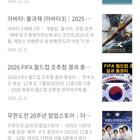
체감 체크(3초) 오늘 환율만 바꿔 넣기 기준: 100
2025. 12. 12.
흐름은 어디로 흘러갈지 정리해 봅니다.※ 한눈
엔 = (943)원편의점커피 150엔 / 오니기리 160
에 보는 오늘 글· 박나래와 이른바 ‘주사 이모’ 사
엔👉 원화로 보면 “오, 이 정도네?”교통지..
이에서 어떤 의료행위 의혹이 제기됐는지· 사건
아바타: 불과재 (아바타3)｜2025 예매 1위·예고편·관람 포맷·링크 총정리
이 커지게 된 타임라인과 방송·언론 보도 흐름·
아바타 3 예매 1위 │ 개봉일·줄거리·관람 포맷
의료법·형사 책임과 관련된 핵심 쟁점· 향후 수
·예매 링크 총정리한눈에 보는 포인트2025년 겨
사, 연예계 활동, ‘홈 링거 문화’ 등 관전 포인트까
울, 제임스 카메론의 세 번째 판도라 여정 가 한국
지 정리합니다.1. ‘주사 이모’ 논란, 무엇이 문제
에서 전 세계 최초 개봉합니다. 개봉 전부터 예매
로 불거졌나논란의 중심에는 박나래에게 각종 수
2025. 12. 9.
율 1위, 새로운 불·재의 부족(재의 부족)과 설리
액 주사와 약을 제공했다는 인물 ‘주사 이모(A
가족의 사투, 그리고 IMAX·Dolby
씨)’가 있습니다. 여러 언론 보도와 전 매니저들
Vision+Atmos까지… 어떤 상영관에서 보면 가
2026 FIFA 월드컵 조추첨 결과 총정리│한국 A조 확정 12개조 조편성표
의 주장에 따르면, A씨는 병원이 아..
장 만족도가 높을지, 아래에서 정리해 드릴게
2026 FIFA 월드컵 조추첨 결과 총정리 │ 한국 A
요.1. 개봉일·관람 가능 일정 정리국내 정식 개봉
조 편성·12개 조 그룹표2025년 12월 6일 기준
일 : 2025년 12월 17일 (한국에서 전 세계 최초
· 2026 북중미 월드컵 조편성 정리여기에 월드
개봉)러닝타임 : 약 197분 (3시간 17분)장르 : SF
컵 조추첨 현장 or 축구 관련 대표 이미지를 넣어
· 액션 · 어드벤처 블록버스터감독 : 제임스 카메
2025. 12. 6.
주세요.1. 2026 FIFA 월드컵 조추첨 한눈에 보기
론주요 출연 : 샘 워싱턴, 조 샐다나, 시고니 위버,
내년 여름 열리는 2026 북중미 FIFA 월드컵 본선
스티븐 랭, 케이트 윈슬렛 등예매·선공개 타임라
조편성이 확정됐습니다. 한국 대표팀은 개최국
무한도전 20주년 팝업스토어│더현대·예약 비법·굿즈 라인업 총정리
인예매 ..
멕시코, 남아프리카공화국, 그리고 유럽 플레이
무한도전 20주년 팝업스토어 │ 여의도 더현대
오프 D 승자(체코·덴마크·북마케도니아·아일
서울 일정·예약·굿즈 총정리🎉 2025년 12월 5
랜드 중 1팀)와 함께 A조에 배정됐어요.대회 개
일 ~ 16일, 여의도 더현대 서울 5층에서 열리는
최국: 멕시코·미국·캐나다대회 기간: 2026년 6