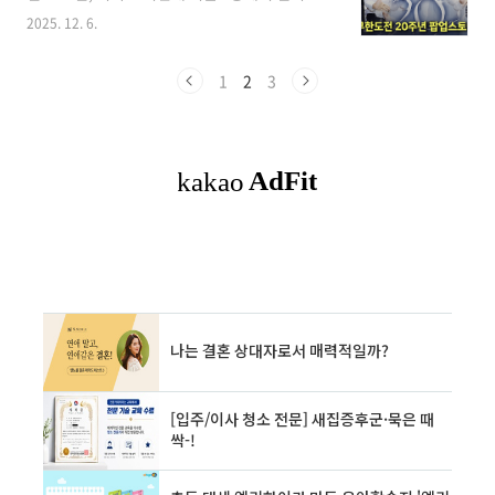
‘무한도전’ 방송 20주년 기념 팝업스토어 한 눈에
월 11일 ~ 7월 19일조편성: 총 48개국, 12개 조
2025. 12. 6.
정리!네이버 사전 예약 링크, 포토존·체험존, 한
(A~L), 조당 4개 팀개막전: 멕시코 vs 남아공 (멕
정 MD와 정형돈 타포린백 이벤트까지 ‘무도 키
시코시티 에스타디오 아스테카)한국 조편성: A조
즈’라면 놓치기 아까운 연말 필참 팝업이에요. 💜
1
2
3
..
1. 무한도전 20주년 팝업스토어 기본 정보 정리
행사명 : 무한도전 20주년 기념 팝업스토어기간 :
2025년 12월 5일(금) ~ 12월 16일(화)운영시간
: 월~목 10:30 ~ 20:00 / 금~일 10:30 ~ 20:30장
소 : 서울 영등포구 여의대로 108, 더현대 서울 5
층 에픽서울입장 방식 : 네이버 사전 예약제이번
팝업스토어는 단순 굿즈 매장이 아..