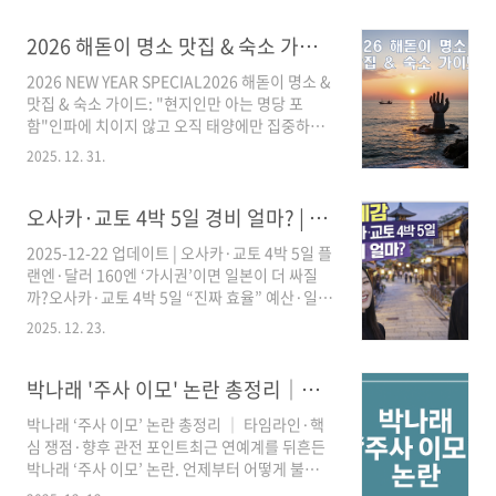
2026 해돋이 명소 맛집 & 숙소 가이드"현지인만 아는 명당 포함"
2026 NEW YEAR SPECIAL2026 해돋이 명소 &
맛집 & 숙소 가이드: "현지인만 아는 명당 포
함"인파에 치이지 않고 오직 태양에만 집중하고
싶은 당신을 위한 완벽한 플랜안녕하세요! 어느
2025. 12. 31.
덧 2025년의 끝자락에서 2026년 병오년(丙午
年)을 맞이할 준비를 해야 할 시간이 왔습니다.
매년 반복되는 "어디로 해 보러 가지?"라는 고민,
오사카·교토 4박 5일 경비 얼마? | 엔저 체감 ·일정표(코스) + 예산표(엔/원) + 숙소 추천
이번에는 제가 종지부를 찍어드리겠습니다. 단순
2025-12-22 업데이트 | 오사카·교토 4박 5일 플
히 유명한 곳을 나열하는 것이 아니라, 동선의 효
랜엔·달러 160엔 ‘가시권’이면 일본이 더 싸질
율성, 숙소의 컨디션, 그리고 줄 서서 먹어도 아깝
까?오사카·교토 4박 5일 “진짜 효율” 예산·일정
지 않은 맛집까지 방대한 데이터를 압축해 정리
·숙소 위치 완전정리환율만 믿고 갔다가 숙소비
했습니다.1. 강원 강릉/양양: 로맨틱한 동해의 클
2025. 12. 23.
에 당하면 손해예요. 이 글은 4박 5일을 “가장 효
래식동해안은 일출의 성지입니다. 그중에서도 강
율적인 동선”으로 짜고, 예산(엔/원 동시표기) +
릉과 양양은 접근성이 좋아 항상 붐비지만, 조금
숙소 위치 추천까지 한 번에 끝냅니다.한 줄 결론
박나래 '주사 이모' 논란 총정리│타임라인·핵심 쟁점·향후 관전 포인트
만 눈을 돌리면 여유로운 공간이 숨..
엔저 체감은 현지 지출에서 커지고,총비용은 숙
박나래 ‘주사 이모’ 논란 총정리 │ 타임라인·핵
소 위치/요일이 좌우!추천 구성오사카 2박 + 교
심 쟁점·향후 관전 포인트최근 연예계를 뒤흔든
토 2박이동 최소화 & 만족도 최대환율 계산기준
박나래 ‘주사 이모’ 논란. 언제부터 어떻게 불거졌
환산: 1엔=9.41원10,000엔 ≈ 94,100원💴 엔저
고, 무엇이 핵심 쟁점인지, 앞으로 수사와 여론의