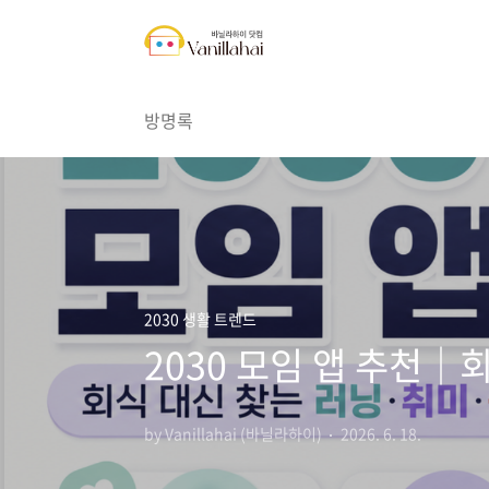
본문 바로가기
방명록
2030 생활 트렌드
2030 모임 앱 추천
by Vanillahai (바닐라하이)
2026. 6. 18.