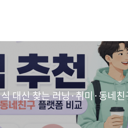
｜회식 대신 찾는 러닝·취미·동네친