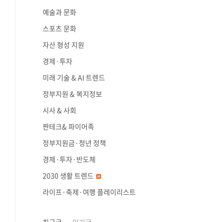
예술과 문화
스포츠 문화
자산 형성 지원
경제·투자
미래 기술 & AI 트렌드
정부지원 & 복지정보
시사 & 사회
짠테크& 파이어족
정부지원금·청년 정책
경제·투자·반도체
2030 생활 트렌드
라이프·축제·여행 플레이리스트