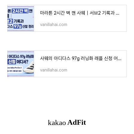
마라톤 2시간 벽 깬 사웨｜서브2 기록과 아디다스 97g 신발 정리
vanillahai.com
사웨의 아디다스 97g 러닝화 래플 신청 어디서?｜Adizero Adios Pro Evo 3 출시일·가격·구매 링크 정리
vanillahai.com