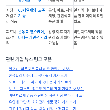
저당·
CJ제일제당, 오뚜
곤약, 파로, 저염,
일시적 테마보다 제
저칼로
기 등
저당, 간편식 제
품 판매 데이터 확인
리 식품
품군 확대
필요
피트니
운동복, 헬스케어,
감량 이후 자기
비만치료제와 직접
스·뷰
바디관리 관련 기업
관리 소비 확대
연관성은 낮을 수 있
티
가능성
음
관련 기업 뉴스 링크 모음
·
위고비·마운자로 국내 매출 관련 기사 보기
·
한국릴리 마운자로 국내 출시 기사 보기
·
노보 노디스크 위고비 국내 출시 기사 보기
·
노보 노디스크·종근당 위고비 판매 협력 기사 보기
·
비만치료제 열풍과 단백질 식품 시장 변화 기사 보기
·
유업계 고단백·소화관리 제품 강화 기사 보기
·
GLP-1 확산과 식품·외식 산업 변화 자료 보기