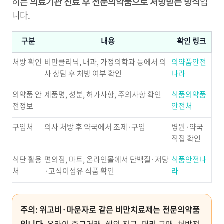
히는
의료기관 진료 후 전문의약품으로 처방받는 방식
입
니다.
구분
내용
확인 링크
처방 확인
비만클리닉, 내과, 가정의학과 등에서 의
의약품안전
사 상담 후 처방 여부 확인
나라
의약품 안
제품명, 성분, 허가사항, 주의사항 확인
식품의약품
전정보
안전처
구입처
의사 처방 후 약국에서 조제·구입
병원·약국
직접 확인
식단 활용
편의점, 마트, 온라인몰에서 단백질·저당
식품안전나
처
·고식이섬유 식품 확인
라
주의: 위고비·마운자로 같은 비만치료제는 전문의약품