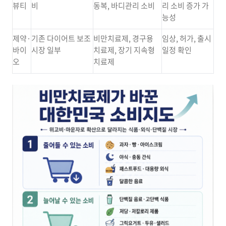
뷰티
비
동복, 바디관리 소비
리 소비 증가 가
능성
제약·
기존 다이어트 보조
비만치료제, 경구용
임상, 허가, 출시
바이
시장 일부
치료제, 장기 지속형
일정 확인
오
치료제