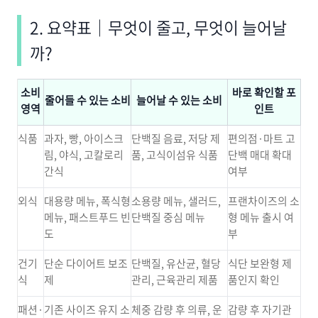
2. 요약표｜무엇이 줄고, 무엇이 늘어날
까?
소비
바로 확인할 포
줄어들 수 있는 소비
늘어날 수 있는 소비
영역
인트
식품
과자, 빵, 아이스크
단백질 음료, 저당 제
편의점·마트 고
림, 야식, 고칼로리
품, 고식이섬유 식품
단백 매대 확대
간식
여부
외식
대용량 메뉴, 폭식형
소용량 메뉴, 샐러드,
프랜차이즈의 소
메뉴, 패스트푸드 빈
단백질 중심 메뉴
형 메뉴 출시 여
도
부
건기
단순 다이어트 보조
단백질, 유산균, 혈당
식단 보완형 제
식
제
관리, 근육관리 제품
품인지 확인
패션·
기존 사이즈 유지 소
체중 감량 후 의류, 운
감량 후 자기관