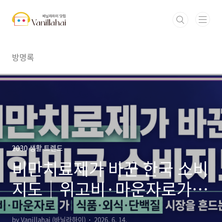
본문 바로가기
방명록
2030 생활 트렌드
비만치료제가 바꾼 한국 소비
지도｜위고비·마운자로가
식품·외식·단백질 시장을 흔
by Vanillahai (바닐라하이)
2026. 6. 14.