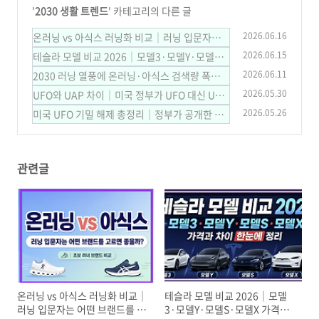
'
2030 생활 트렌드
' 카테고리의 다른 글
2026.06.16
온러닝 vs 아식스 러닝화 비교｜러닝 입문자는
어떤 브랜드를 고르면 좋을까?
2026.06.15
테슬라 모델 비교 2026｜모델3·모델Y·모델S·
(17)
모델X 가격과 차이 한눈에 정리
2026.06.11
2030 러닝 열풍에 온러닝·아식스 검색량 폭발
(25)
｜요즘 러닝화가 인기인 진짜 이유
2026.05.30
UFO와 UAP 차이｜미국 정부가 UFO 대신 UAP
(25)
라고 부르는 진짜 이유
2026.05.26
미국 UFO 기밀 해제 총정리｜정부가 공개한 UA
(10)
P 영상·문서, 진짜 외계인 증거일까?
(21)
관련글
온러닝 vs 아식스 러닝화 비교｜
테슬라 모델 비교 2026｜모델
러닝 입문자는 어떤 브랜드를 고
3·모델Y·모델S·모델X 가격과