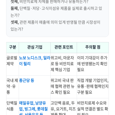
첫째,
비만치료제 자체를 판매하거나 유통하는가?
둘째,
단백질·저당·고식이섬유 제품을 실제로 출시하고 있
는가?
셋째,
관련 제품이 매출에 의미 있게 반영될 만큼 시장성이
있는가?
구분
관심 기업
관련 포인트
주의할 점
글로벌
노보 노디스크, 일라
위고비, 마운자
이미 기대감이 주가
제약
이 릴리
로 등 비만치료
에 반영됐는지 확인
제 핵심 기업
필요
국내 제
종근당 등
위고비 국내 판
직접 개발 기업인지,
약·유
매 협력 관련 뉴
유통·판매 협력인지
통
스 확인 필요
구분 필요
단백질
매일유업, 남양유
고단백 음료, 두
비만치료제 수요와
식품
업, 빙그레, 롯데칠
유, 요거트, 치즈
실적 연결은 별도 확
성, 서울우유 등
제품 확대
인 필요