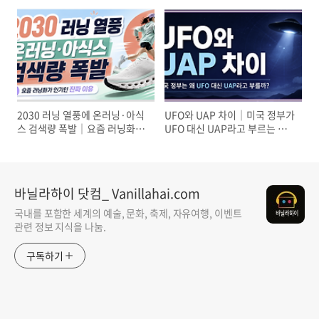
르면 좋을까?
차이 한눈에 정리
2030 러닝 열풍에 온러닝·아식
UFO와 UAP 차이｜미국 정부가
스 검색량 폭발｜요즘 러닝화가
UFO 대신 UAP라고 부르는 진
인기인 진짜 이유
짜 이유
바닐라하이 닷컴_ Vanillahai.com
국내를 포함한 세계의 예술, 문화, 축제, 자유여행, 이벤트
관련 정보 지식을 나눔.
구독하기