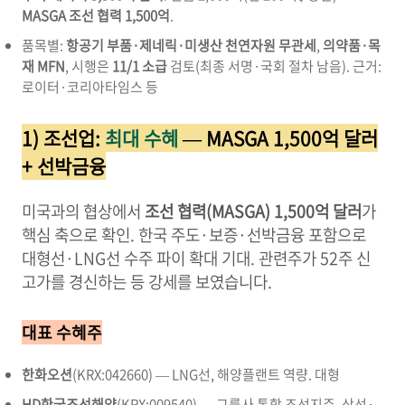
MASGA 조선 협력 1,500억
.
품목별:
항공기 부품·제네릭·미생산 천연자원 무관세
,
의약품·목
재 MFN
, 시행은
11/1 소급
검토(최종 서명·국회 절차 남음).
근거:
로이터·코리아타임스 등
1) 조선업:
최대 수혜
— MASGA 1,500억 달러
+ 선박금융
미국과의 협상에서
조선 협력(MASGA) 1,500억 달러
가
핵심 축으로 확인. 한국 주도·보증·선박금융 포함으로
대형선·LNG선 수주 파이 확대 기대. 관련주가 52주 신
고가를 경신하는 등 강세를 보였습니다.
대표 수혜주
한화오션
(KRX:042660) — LNG선, 해양플랜트 역량.
대형
HD한국조선해양
(KRX:009540) — 그룹사 통합 조선지주, 상선·