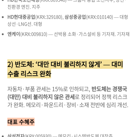
친환경 엔진.
지주
HD현대중공업
(KRX:329180),
삼성중공업
(KRX:010140) — 대형
상선·LNG선.
대형
엔케이
(KRX:009810) — 선박용 소화·가스설비 등 기자재.
기자재
2) 반도체: ‘대만 대비 불리하지 않게’ — 대미
수출 리스크 완화
자동차·부품 관세는 15%로 인하되고,
반도체는 경쟁국
(대만) 대비 불리하지 않은 관세
로 정리되어 정책 리스크
가 완화. 메모리·파운드리·장비·소재 전반에 심리 개선.
대표 수혜주
삼성전자
(KRX:005930) — 메모리·시스템반도체 대장주.