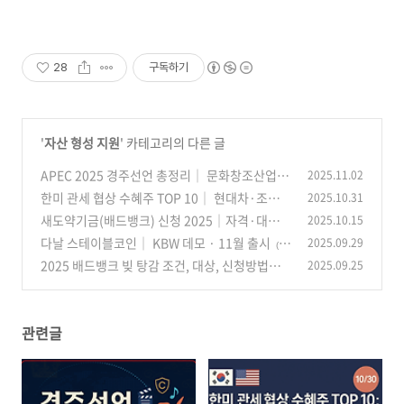
28
구독하기
'
자산 형성 지원
' 카테고리의 다른 글
APEC 2025 경주선언 총정리│ 문화창조산업 전
2025.11.02
망·수혜주 업종·기업 리스트
한미 관세 협상 수혜주 TOP 10│ 현대차·조선·
2025.10.31
(31)
반도체 지수·대표주 (10/30 분석)
새도약기금(배드뱅크) 신청 2025│자격·대출·
2025.10.15
(22)
자동소각·원금감면 80% 총정리
다날 스테이블코인│ KBW 데모 · 11월 출시
2025.09.29
(24)
(4
2025 배드뱅크 빚 탕감 조건, 대상, 신청방법│ 7
2025.09.25
0)
년↑ 장기연체 최대 80% 감면·전액 면제
(31)
관련글