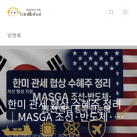
본문 바로가기
방명록
자산 형성 지원
한미 관세 협상 수혜주 정리
│MASGA 조선·반도체·원
전 핵심 종목 한눈에
by Vanillahai (바닐라하이)
2025. 10. 30.