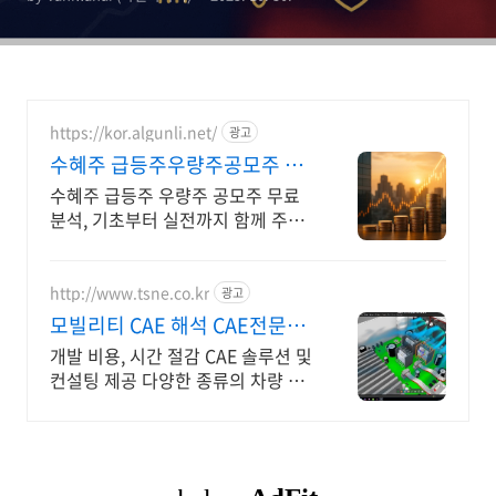
https://kor.algunli.net/
광고
수혜주 급등주우량주공모주 추
우량주 무료 공유
수혜주 급등주 우량주 공모주 무료
분석, 기초부터 실전까지 함께 주식
무료 교육 제공, 우량주 무료 정보 제
공, 처음부터 실전까지 같이합니다
http://www.tsne.co.kr
광고
모빌리티 CAE 해석 CAE전문기
업태성에스엔이
개발 비용, 시간 절감 CAE 솔루션 및
컨설팅 제공 다양한 종류의 차량 부
속 시스템 개발을 위한 종합적인 솔
루션의 해답은 태성에스엔이