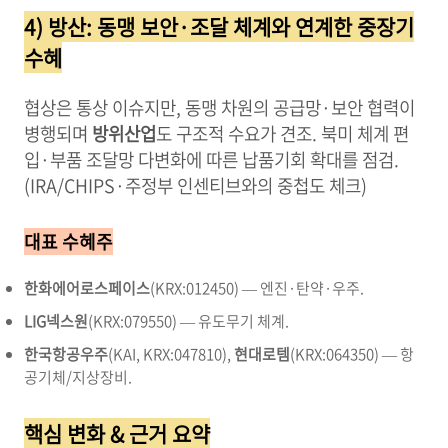
4) 방산: 동맹 보안·조달 체계와 연계한 중장기
수혜
협상은 통상 이슈지만, 동맹 차원의 공급망·보안 협력이
병행되며
방위산업
도 구조적 수요가 견조. 북미 체계 편
입·부품 조달망 다변화에 따른 납품기회 확대를 점검.
(IRA/CHIPS·주정부 인센티브와의 중첩도 체크)
대표 수혜주
한화에어로스페이스
(KRX:012450) — 엔진·탄약·우주.
LIG넥스원
(KRX:079550) — 유도무기 체계.
한국항공우주
(KAI, KRX:047810),
현대로템
(KRX:064350) — 항
공기체/지상장비.
핵심 변화 & 근거 요약