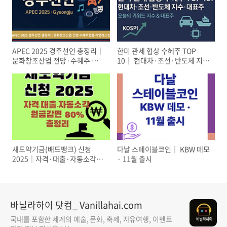
APEC 2025 경주선언 총정리│
한미 관세 협상 수혜주 TOP
문화창조산업 전망·수혜주 업종
10│ 현대차·조선·반도체 지수
·기업 리스트
·대표주 (10/30 분석)
새도약기금(배드뱅크) 신청
다날 스테이블코인│ KBW 데모
2025│자격·대출·자동소각·
· 11월 출시
원금감면 80% 총정리
바닐라하이 닷컴_ Vanillahai.com
국내를 포함한 세계의 예술, 문화, 축제, 자유여행, 이벤트