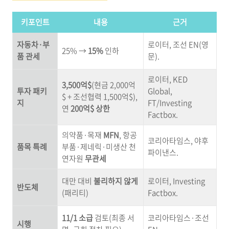
키포인트
내용
근거
자동차·부
로이터, 조선 EN(영
25% →
15%
인하
품 관세
문).
로이터, KED
3,500억$
(현금 2,000억
투자 패키
Global,
$ + 조선협력 1,500억$),
지
FT/Investing
연
200억$ 상한
Factbox.
의약품·목재
MFN
, 항공
코리아타임스, 야후
품목 특례
부품·제네릭·미생산 천
파이낸스.
연자원
무관세
대만 대비
불리하지 않게
로이터, Investing
반도체
(패리티)
Factbox.
11/1 소급
검토(최종 서
코리아타임스·조선
시행