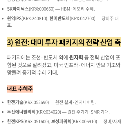
SK하이닉스
(KRX:000660) — HBM·메모리 수혜.
원익IPS
(KRX:240810),
한미반도체
(KRX:042700) — 장비주 대
표.
3) 원전: 대미 투자 패키지의 전략 산업 축
패키지에는 조선·반도체 외에
원자력
등 전략 산업이 포
함된 것으로 알려졌고, 미국 인프라·에너지 안보 기조와
맞물려 중기적 수혜 기대.
대표 수혜주
한전기술
(KRX:052690) — 원전 설계·엔지니어링.
두산에너빌리티
(KRX:034020) — 원전 주기기·SMR 기대.
한전KPS
(KRX:051600),
보성파워텍
(KRX:006910) — 정비/자재.