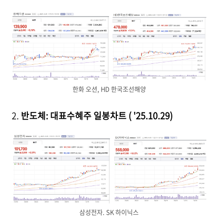
한화 오션, HD 한국조선해양
2.
반도체: 대표수혜주 일봉차트 ( '25.10.29)
삼성전자. SK 하이닉스