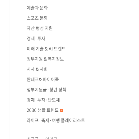
예술과 문화
스포츠 문화
자산 형성 지원
경제·투자
미래 기술 & AI 트렌드
정부지원 & 복지정보
시사 & 사회
짠테크& 파이어족
정부지원금·청년 정책
경제·투자·반도체
2030 생활 트렌드
라이프·축제·여행 플레이리스트