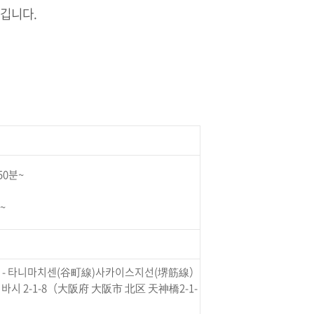
즐깁니다.
50분~
~
- 타니마치센(谷町線)사카이스지선(堺筋線）
바시 2-1-8（大阪府 大阪市 北区 天神橋2-1-