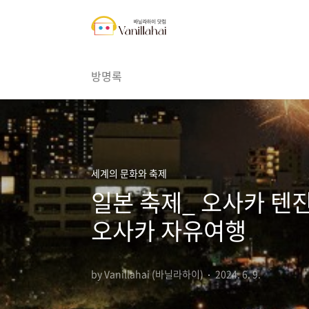
본문 바로가기
방명록
세계의 문화와 축제
일본 축제_ 오사카 텐진 
오사카 자유여행
by Vanillahai (바닐라하이)
2024. 6. 9.