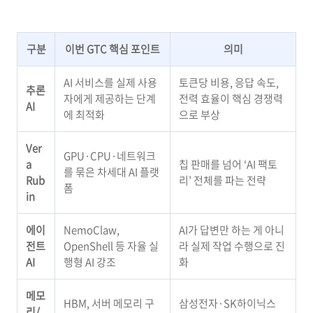
구분
이번 GTC 핵심 포인트
의미
AI 서비스를 실제 사용
토큰당 비용, 응답 속도,
추론
자에게 제공하는 단계
전력 효율이 핵심 경쟁력
AI
에 최적화
으로 부상
Ver
GPU·CPU·네트워크
a
칩 판매를 넘어 ‘AI 팩토
를 묶은 차세대 AI 플랫
Rub
리’ 전체를 파는 전략
폼
in
에이
NemoClaw,
AI가 답변만 하는 게 아니
전트
OpenShell 등 자율 실
라 실제 작업 수행으로 진
AI
행형 AI 강조
화
메모
HBM, 서버 메모리 구
삼성전자·SK하이닉스
리/