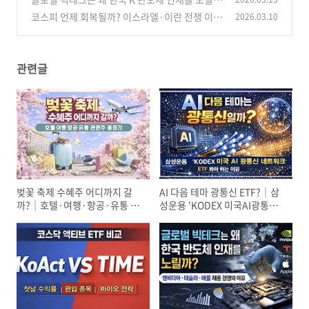
까?｜엔비디아·테슬라·애플 채용 경쟁의 이유
코스피 언제 회복될까? 이스라엘·이란 전쟁 이후
2026.03.10
ETF 투자전략 정리
(8)
(23)
관련글
벚꽃 축제 수혜주 어디까지 갈
AI 다음 테마 광통신 ETF?｜삼
까?｜호텔·여행·항공·유통 관
성운용 'KODEX 미국AI광통신
련주 총정리
네트워크' 봐야 하는 이유