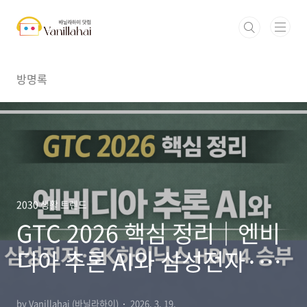
본문 바로가기
방명록
2030 생활 트렌드
GTC 2026 핵심 정리｜엔비
디아 추론 AI와 삼성전자·SK
하이닉스 HBM4 승부
by Vanillahai (바닐라하이)
2026. 3. 19.