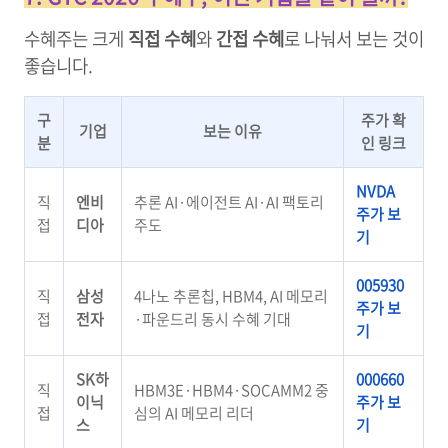
수혜주는 크게
직접 수혜
와
간접 수혜
로 나눠서 보는 것이
좋습니다.
구
주가 확
기업
보는 이유
분
인 링크
NVDA
직
엔비
추론 AI·에이전트 AI·AI 팩토리
주가 보
접
디아
주도
기
005930
직
삼성
4나노 추론칩, HBM4, AI 메모리
주가 보
접
전자
·파운드리 동시 수혜 기대
기
SK하
000660
직
HBM3E·HBM4·SOCAMM2 중
이닉
주가 보
접
심의 AI 메모리 리더
스
기