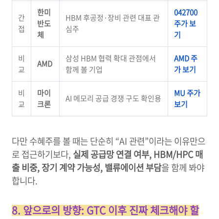
한미
042700
간
HBM 후공정·장비 관련 대표 관
반도
주가 보
접
심주
체
기
비
삼성 HBM 협력 확대 관점에서
AMD 주
AMD
교
함께 볼 기업
가 보기
비
마이
MU 주가
AI 메모리 공급 경쟁 구도 확인용
교
크론
보기
다만 수혜주를 볼 때는 단순히 “AI 관련”이라는 이유만으
로 접근하기보다,
실제 공급망 연결 여부, HBM/HPC 매
출 비중, 장기 계약 가능성, 밸류에이션 부담
을 함께 봐야
합니다.
8. 앞으로의 방향: GTC 이후 진짜 체크해야 할