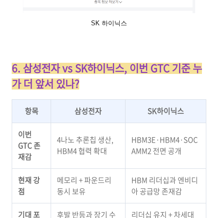
SK 하이닉스
6. 삼성전자 vs SK하이닉스, 이번 GTC 기준 누
가 더 앞서 있나?
항목
삼성전자
SK하이닉스
이번
4나노 추론칩 생산,
HBM3E·HBM4·SOC
GTC 존
HBM4 협력 확대
AMM2 전면 공개
재감
현재 강
메모리 + 파운드리
HBM 리더십과 엔비디
점
동시 보유
아 공급망 존재감
기대 포
후발 반등과 장기 수
리더십 유지 + 차세대