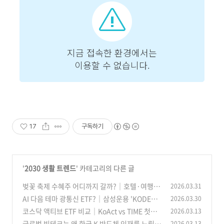
17
구독하기
'
2030 생활 트렌드
' 카테고리의 다른 글
벚꽃 축제 수혜주 어디까지 갈까?｜호텔·여행·
2026.03.31
항공·유통 관련주 총정리
AI 다음 테마 광통신 ETF?｜삼성운용 'KODEX
2026.03.30
(15)
미국AI광통신네트워크' 봐야 하는 이유
코스닥 액티브 ETF 비교｜KoAct vs TIME 첫날
2026.03.13
(34)
수익률·편입종목·바이오 전략 차이
글로벌 빅테크는 왜 한국 K 반도체 인재를 노릴
2026.03.13
(21)