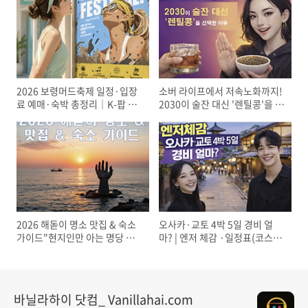
2026 보령머드축제 일정·입장
소버 라이프에서 저속노화까지!
료 예매·숙박 총정리｜K-팝 슈
2030이 술잔 대신 '렌틸콩'을 선
퍼라이브 라인업·야간개장·준
택한 이유
비물
2026 해돋이 명소 맛집 & 숙소
오사카·교토 4박 5일 경비 얼
가이드"현지인만 아는 명당 포
마? | 엔저 체감 ·일정표(코스) +
함"
예산표(엔/원) + 숙소 추천
바닐라하이 닷컴_ Vanillahai.com