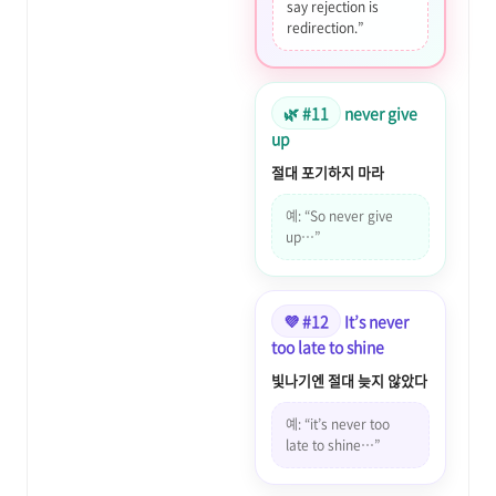
say rejection is
redirection.”
🌿 #11
never give
up
절대 포기하지 마라
예: “So never give
up…”
💜 #12
It’s never
too late to shine
빛나기엔 절대 늦지 않았다
예: “it’s never too
late to shine…”