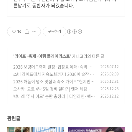
른납기로 동반자가 되겠습니다.
16
구독하기
'
라이프·축제·여행 플레이리스트
' 카테고리의 다른 글
2026 보령머드축제 일정·입장료 예매·숙박 총
2026.07.12
정리｜K-팝 슈퍼라이브 라인업·야간개장·준비
소버 라이프에서 저속노화까지! 2030이 술잔 대
2026.02.09
물
신 '렌틸콩'을 선택한 이유
(13)
2026 해돋이 명소 맛집 & 숙소 가이드"현지인만
2025.12.31
(20)
아는 명당 포함"
오사카·교토 4박 5일 경비 얼마? | 엔저 체감 ·일
2025.12.23
(39)
정표(코스) + 예산표(엔/원) + 숙소 추천
박나래 '주사 이모' 논란 총정리│타임라인·핵심
2025.12.12
(19)
쟁점·향후 관전 포인트
(19)
관련글