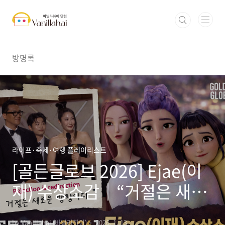
본문 바로가기
방명록
라이프·축제·여행 플레이리스트
[골든글로브 2026] Ejae(이
재) 수상소감｜“거절은 새로
운 방향일 뿐” (전문·원문·번
by Vanillahai (바닐라하이)
2026. 1. 13.