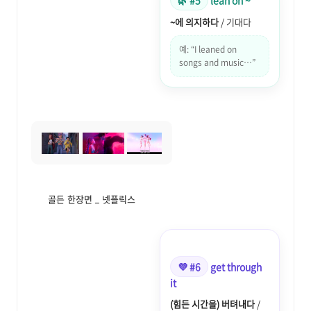
🌿 #5
lean on ~
~에 의지하다
/ 기대다
예: “I leaned on
songs and music…”
골든 한장면 _ 넷플릭스
💜 #6
get through
it
(힘든 시간을) 버텨내다
/