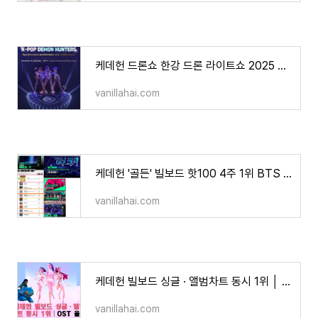
케데헌 드론쇼 한강 드론 라이트쇼 2025 │여의도 일정·시간·무료관람·장소변경 완벽가이드
vanillahai.com
케데헌 '골든' 빌보드 핫100 4주 1위 BTS 넘고& 로제 MTV VMA 2관왕│K팝 글로벌 위상 총정리
vanillahai.com
케데헌 빌보드 싱글 · 앨범차트 동시 1위 │ OST 올킬! 인기 폭발 6가지 이유
vanillahai.com