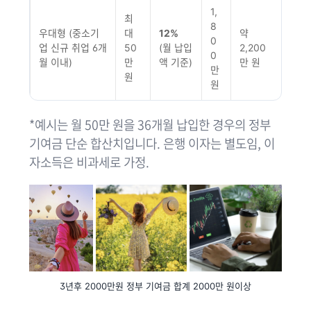
1,
최
8
우대형 (중소기
대
12%
약
0
업 신규 취업 6개
50
(월 납입
2,200
0
월 이내)
만
액 기준)
만 원
만
원
원
*예시는 월 50만 원을 36개월 납입한 경우의 정부
기여금 단순 합산치입니다. 은행 이자는 별도임, 이
자소득은 비과세로 가정.
3년후 2000만원 정부 기여금 합계 2000만 원이상