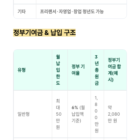
기타
프리랜서·자영업·창업 청년도 가능
정부기여금 & 납입 구조
월
3
정부기
납
년
정부 기
여금 합
유형
입
총
여율
계(예
한
원
시)
도
금
1,
최
8
대
6%
(월
약
0
일반형
50
납입액
2,080
0
만
기준)
만 원
만
원
원