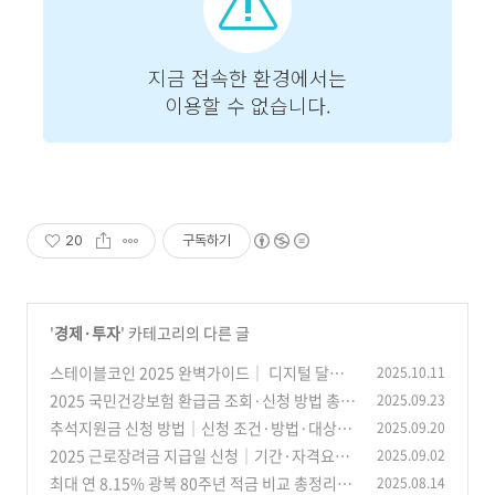
20
구독하기
'
경제·투자
' 카테고리의 다른 글
스테이블코인 2025 완벽가이드│ 디지털 달러·
2025.10.11
한국 대응·비트코인 담보
2025 국민건강보험 환급금 조회·신청 방법 총정
2025.09.23
(27)
리
추석지원금 신청 방법│신청 조건·방법·대상·
2025.09.20
(19)
금액·지역별 위로금 총정리
2025 근로장려금 지급일 신청│기간·자격요건
2025.09.02
(50)
·신청 방법 총정리
최대 연 8.15% 광복 80주년 적금 비교 총정리｜
2025.08.14
(41)