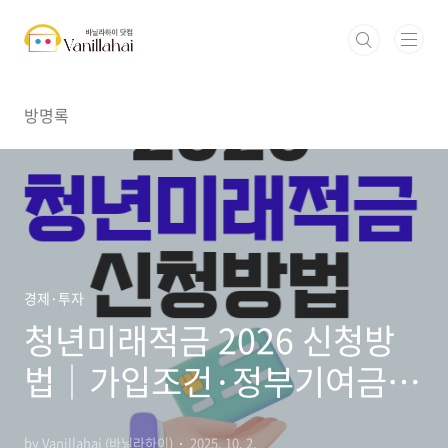
본문 바로가기
방명록
경제·투자
청년미래적금 2026 신청방
법│가입조건·정부기여금
6~12% 총정리
by Vanillahai (바닐라하이)
2025. 10. 2.