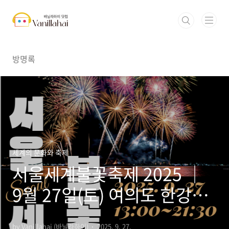
본문 바로가기
방명록
세계의 문화와 축제
서울세계불꽃축제 2025 │
9월 27일(토) 여의도 한강을
수놓는 밤
by Vanillahai (바닐라하이)
2025. 9. 27.