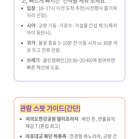
고, 빠르게 빠지는’ 전략을 세워 보세요.
입장
: 16~17시 이전 도착 추천(사전행사 즐기며
자리 선점).
시야
: 교량 기둥·가로수·가설물 간섭 체크(특히
아이 동반시).
귀가
: 불꽃 종료 5~10분 전 이동 시작 or 30분 여
유 두고 잔류 관람.
쓰레기
: 클린캠페인(20:30~20:40)에 참여하면
빠른 해산에 도움.
관람 스팟 가이드(간단)
여의도한강공원 멀티프라자
: 메인 존, 연출음악
체감↑(혼잡 최고)
마포대교 북단 하류측
: 전경형 파노라마, 교량 간