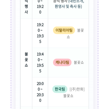
식
0 ~
공식 행사
(내빈소개,
행
19:2
환영사 및 축사 등)
사
0
19:2
0 ~
이탈리아팀
불꽃
19:3
쇼
5
불
19:4
꽃
0 ~
캐나다팀
불꽃쇼
쇼
19:5
5
20:0
0 ~
한국팀
[(주)한화]
20:3
불꽃쇼
0