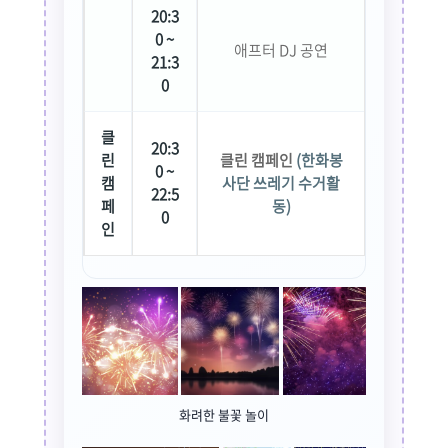
20:3
0 ~
애프터 DJ 공연
21:3
0
클
20:3
린
클린 캠페인
(한화봉
0 ~
캠
사단 쓰레기 수거활
22:5
페
동)
0
인
화려한 불꽃 놀이