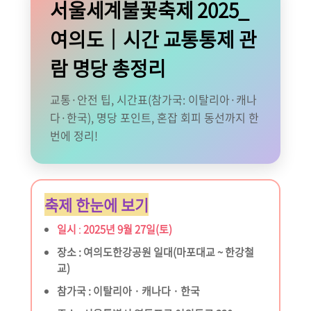
서울세계불꽃축제 2025_
여의도│시간 교통통제 관
람 명당 총정리
교통·안전 팁, 시간표(참가국: 이탈리아·캐나
다·한국), 명당 포인트, 혼잡 회피 동선까지 한
번에 정리!
축제 한눈에 보기
일시
:
2025년 9월 27일(토)
장소 : 여의도한강공원 일대(마포대교 ~ 한강철
교)
참가국 : 이탈리아 · 캐나다 · 한국