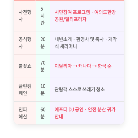
5
사전행
시민참여 프로그램 · 여의도한강
시
사
공원/멀티프라자
간
공식행
20
내빈소개 · 환영사 및 축사 · 개막
사
분
식 세리머니
70
불꽃쇼
이탈리아 → 캐나다 → 한국 순
분
클린캠
10
관람객 스스로 쓰레기 청소
페인
분
인파
60
애프터 DJ 공연 · 안전 분산 귀가
해산
분
안내