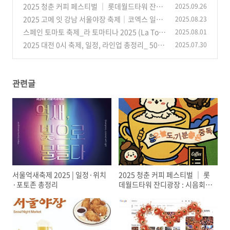
2025 청춘 커피 페스티벌 │ 롯데월드타워 잔디
2025.09.26
(55)
광장 : 시음회·라이브 공연
2025 고메 잇 강남 서울야장 축제│코엑스 일정
2025.08.23
(36)
·프로그램·맛집 총정리
스페인 토마토 축제_라 토마티나 2025 (La Tom
2025.08.01
(39)
atina 2025) 일정, 축제 정보 완벽 가이드_ 토마
2025 대전 0시 축제, 일정, 라인업 총정리_ 50%
2025.07.30
토 던지기로 스트레스 날리기
할인 혜택 꿀팁
(36)
(19)
관련글
서울억새축제 2025 | 일정·위치
2025 청춘 커피 페스티벌 │ 롯
·포토존 총정리
데월드타워 잔디광장 : 시음회·
라이브 공연