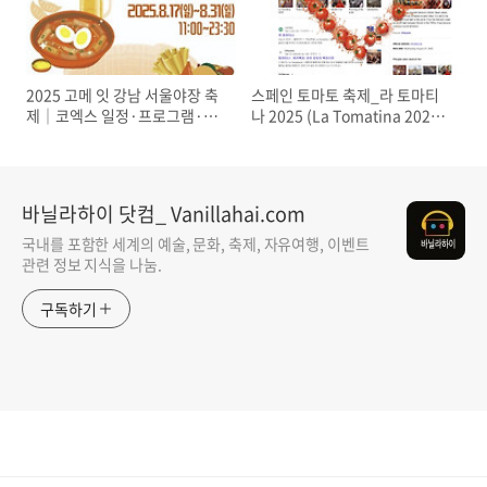
2025 고메 잇 강남 서울야장 축
스페인 토마토 축제_라 토마티
제│코엑스 일정·프로그램·맛
나 2025 (La Tomatina 2025)
집 총정리
일정, 축제 정보 완벽 가이드_ 토
마토 던지기로 스트레스 날리기
바닐라하이 닷컴_ Vanillahai.com
국내를 포함한 세계의 예술, 문화, 축제, 자유여행, 이벤트
관련 정보 지식을 나눔.
구독하기