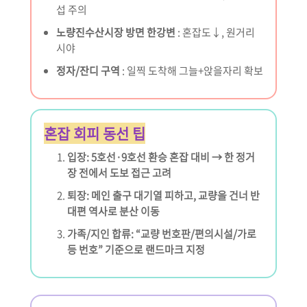
섭 주의
노량진수산시장 방면 한강변
: 혼잡도↓, 원거리
시야
정자/잔디 구역
: 일찍 도착해 그늘+앉을자리 확보
혼잡 회피 동선 팁
입장: 5호선·9호선 환승 혼잡 대비 → 한 정거
장 전에서 도보 접근 고려
퇴장: 메인 출구 대기열 피하고, 교량을 건너 반
대편 역사로 분산 이동
가족/지인 합류: “교량 번호판/편의시설/가로
등 번호” 기준으로 랜드마크 지정