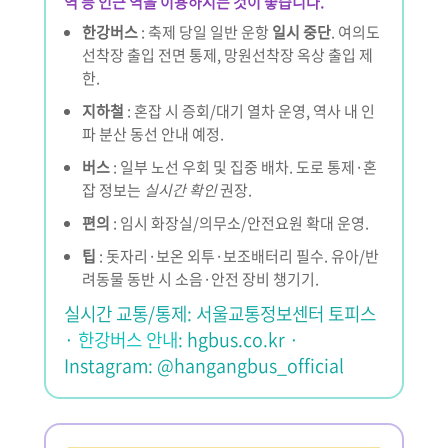
역 등 인근 역을 이용하시는 것이 좋습니다.
한강버스
: 축제 당일 일반 운항
일시 중단
. 여의도
선착장 출입 전면 통제, 망원선착장 옥상 출입 제
한.
지하철
: 혼잡 시 증회/대기 열차 운영, 역사 내 인
파 분산 동선 안내 예정.
버스
: 일부 노선 우회 및 집중 배차. 도로 통제·혼
잡 정보는
실시간 확인
권장.
편의
: 임시 화장실/의무소/안전요원 확대 운영.
팁
: 돗자리·보온 외투·보조배터리 필수. 유아/반
려동물 동반 시 소음·안전 장비 챙기기.
실시간 교통/통제: 서울교통정보센터 토피스
·
한강버스 안내
: hgbus.co.kr ·
Instagram: @hangangbus_official