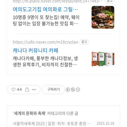
http://m.place.naver.com/restaurant/147744331
광고
4
여의도고기집 여의화로 그릴링
서비스, 대나무숲 힐링
10명중 9명이 또 찾는집! 예약, 웨이
팅 없이는 입장 불가능한 맛집 회식,
단체모임 추천!! 숯불화로구이 전문
점!!
https://cafe.naver.com/m16cryclan
광고
캐나다 커뮤니티 카페
캐나다카페, 풍부한 캐나다정보, 생
생한 유학후기, 비자까지 친절한
Q&A
44
구독하기
'
세계의 문화와 축제
' 카테고리의 다른 글
서울억새축제 2025 | 일정·위치·포토존 총정리
2025.10.18