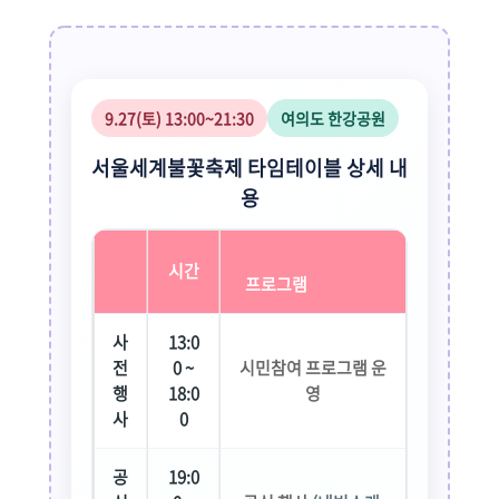
9.27(토) 13:00~21:30
여의도 한강공원
서울세계불꽃축제 타임테이블 상세 내
용
시간
프로그램
사
13:0
전
0 ~
시민참여 프로그램 운
행
18:0
영
사
0
공
19:0