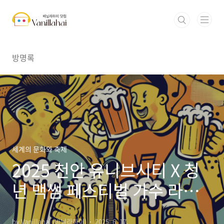
본문 바로가기
방명록
세계의 문화와 축제
2025 천안 유니브시티 X 청
년 맥썸 페스티벌 가수 라인
업 완전 정복
by Vanillahai (바닐라하이)
2025. 6. 17.