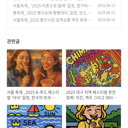
그리고 워터 EDM 대환장 파티
서울축제_ '2025 어촌으로 올래' 일정, 참가비 무
2025.06.15
(26)
료, 완벽가이드
빵축제_ 2025 빵지순례 빵빵데이, 일정, 장소, 프
2025.06.13
(40)
로그램 총정리
서울축제_2025 통인시장 일맥상통 맥주 축제 (B
2025.06.10
(21)
eer festival) 일정, 프로그램 완벽 가이드
(55)
관련글
서울 축제 _2025 K-푸드 페스티
2025 대구 치맥 페스티벌 완전
벌 '넉넉' 일정, 한국의 맛과 문화
정복! 치킨, 맥주 그리고 워터
체험
EDM 대환장 파티