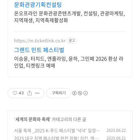
문화관광기획컨설팅
온오프라인 문화관광콘텐츠개발, 컨설팅, 관광마케팅,
지역재생, 지역축제활성화
https://m.ticketlink.co.kr
광고
그랜드 민트 페스티벌
이승윤, 터치드, 엔플라잉, 윤하, 그민페 2026 환상 라
인업, 티켓링크 예매
43
구독하기
'
세계의 문화와 축제
' 카테고리의 다른 글
서울 축제 _2025 K-푸드 페스티벌 '넉넉' 일정,
2025.06.22
한국의 맛과 문화 체험
2025 대구 치맥 페스티벌 완전 정복! 치킨, 맥주
2025.06.21
(20)