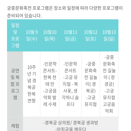
궁중문화축전 프로그램은 장소와 일정에 따라 다양한 프로그램이
준비되어 있습니다.
일정
및
10월 9
10월10
10월11
10월12
10월13
프로
일(수)
일(목)
일(금)
일(토)
일(일)
그램
-궁중
-인문학
-인문학
-궁중
문화축
10주
공연
콘서트-
콘서트
문화축
전 길놀
년 기
및 복
한복 천
-고궁 뮤
전 길놀
이 ( 창
념 경
합 프
태 만
지컬 - 복
이( 경
경궁)
복궁
로그
-고궁음
사꽃, 생
복궁)
-고궁
한복
램
악회 발
각하니 슬
-고궁
뮤지컬
연향
레 수제
프다
뮤지컬
고궁음
악회
-경복궁 상의원/ 경복궁 생과방
체험
-아침궁을 깨우다