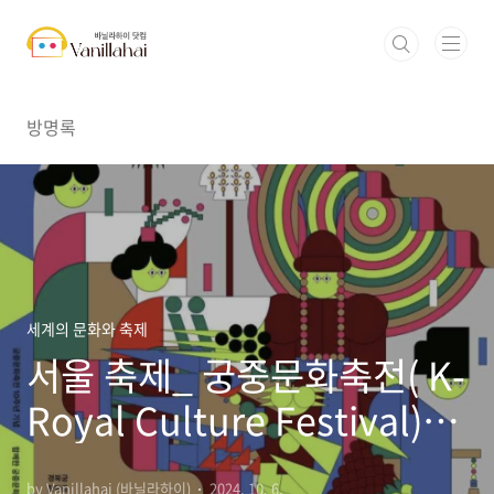
본문 바로가기
방명록
세계의 문화와 축제
서울 축제_ 궁중문화축전( K-
Royal Culture Festival)_
서울 궁궐 문화 체험
by Vanillahai (바닐라하이)
2024. 10. 6.