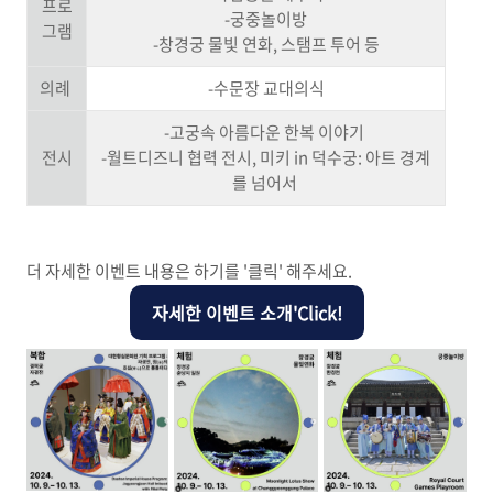
프로
-궁중놀이방
그램
-창경궁 물빛 연화, 스탬프 투어 등
의례
-수문장 교대의식
-고궁속 아름다운 한복 이야기
전시
-월트디즈니 협력 전시, 미키 in 덕수궁: 아트 경계
를 넘어서
더 자세한 이벤트 내용은 하기를 '클릭' 해주세요.
자세한 이벤트 소개'Click!