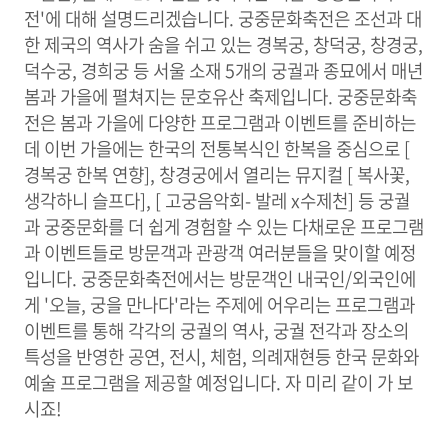
전'에 대해 설명드리겠습니다. 궁중문화축전은 조선과 대
한 제국의 역사가 숨을 쉬고 있는 경복궁, 창덕궁, 창경궁,
덕수궁, 경희궁 등 서울 소재 5개의 궁궐과 종묘에서 매년
봄과 가을에 펼쳐지는 문호유산 축제입니다. 궁중문화축
전은 봄과 가을에 다양한 프로그램과 이벤트를 준비하는
데 이번 가을에는 한국의 전통복식인 한복을 중심으로 [
경복궁 한복 연향], 창경궁에서 열리는 뮤지컬 [ 복사꽃,
생각하니 슬프다], [ 고궁음악회- 발레 x수제천] 등 궁궐
과 궁중문화를 더 쉽게 경험할 수 있는 다채로운 프로그램
과 이벤트들로 방문객과 관광객 여러분들을 맞이할 예정
입니다. 궁중문화축전에서는 방문객인 내국인/외국인에
게 '오늘, 궁을 만나다'라는 주제에 어우리는 프로그램과
이벤트를 통해 각각의 궁궐의 역사, 궁궐 전각과 장소의
특성을 반영한 공연, 전시, 체험, 의례재현등 한국 문화와
예술 프로그램을 제공할 예정입니다. 자 미리 같이 가 보
시죠!