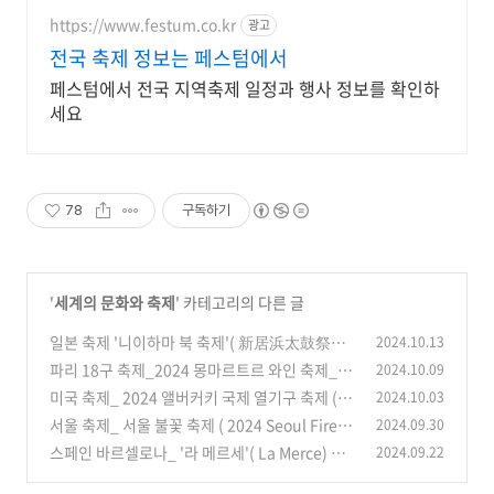
https://www.festum.co.kr
광고
전국 축제 정보는 페스텀에서
페스텀에서 전국 지역축제 일정과 행사 정보를 확인하
세요
78
구독하기
'
세계의 문화와 축제
' 카테고리의 다른 글
일본 축제 '니이하마 북 축제'( 新居浜太鼓祭に:
2024.10.13
Niihama Taikou Matsuri)_ 시코쿠四国_에
파리 18구 축제_2024 몽마르트르 와인 축제_Fê
2024.10.09
히메愛媛県 자유여행
te des Vendanges de Montmartre 2024_ 와
(83)
미국 축제_ 2024 앨버커키 국제 열기구 축제 (20
2024.10.03
인 체험
24 Albuquerque International Balloon Fie
(94)
서울 축제_ 서울 불꽃 축제 ( 2024 Seoul Firew
2024.09.30
sta)_New Mexico 자유 여행
orks Festival), 명당자리_티킷예매_서울 자유
(90)
스페인 바르셀로나_ '라 메르세'( La Merce) 축
2024.09.22
여행
제_ 총정리_스페인 자유여행
(81)
(87)