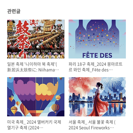
관련글
일본 축제 '니이하마 북 축제'(
파리 18구 축제_2024 몽마르트
新居浜太鼓祭に: Niihama
르 와인 축제_Fête des
Taikou Matsuri)_ 시코쿠四
Vendanges de Montmartre
国_에히메愛媛県 자유여행
2024_ 와인 체험
미국 축제_ 2024 앨버커키 국제
서울 축제_ 서울 불꽃 축제 (
열기구 축제 (2024
2024 Seoul Fireworks
Albuquerque International
Festival), 명당자리_티킷예매_