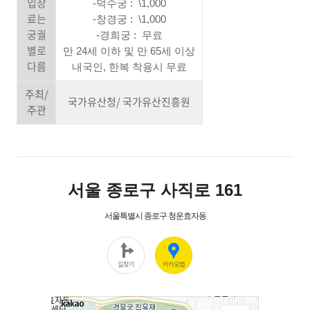
입장
-덕수궁 : \1,000
료는
-창경궁 : \1,000
궁궐
-경희궁 : 무료
별로
만 24세 이하 및 만 65세 이상
다름
내국인, 한복 착용시 무료
주최/
국가유산청/ 국가유산진흥원
주관