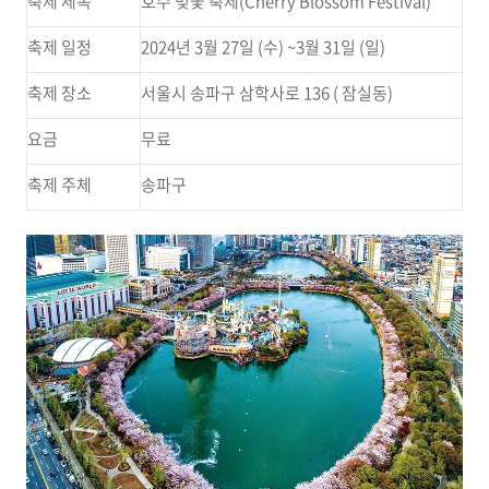
축제 제목
호수 벚꽃 축제(Cherry Blossom Festival)
축제 일정
2024년 3월 27일 (수) ~3월 31일 (일)
축제 장소
서울시 송파구 삼학사로 136 ( 잠실동)
요금
무료
축제 주체
송파구