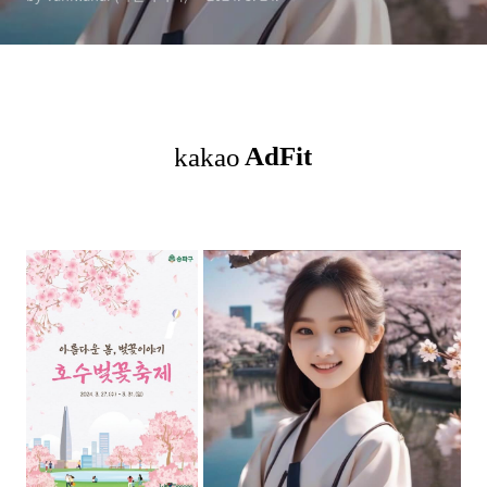
Festival)_무료(free)