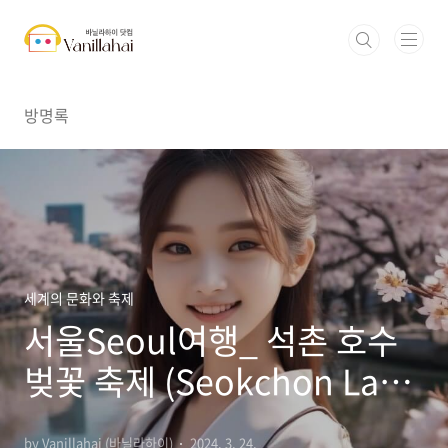
본문 바로가기
방명록
세계의 문화와 축제
서울Seoul여행_ 석촌 호수
벚꽃 축제 (Seokchon Lake
Cherry Blossom
by Vanillahai (바닐라하이)
2024. 3. 24.