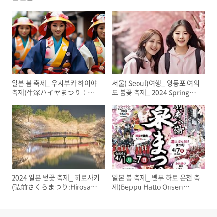
일본 봄 축제_ 우시부카 하이야
서울( Seoul)여행_ 영등포 여의
축제(牛深ハイヤまつり：
도 봄꽃 축제_ 2024 Spring
Ushibuka Haiya 2024＿자유
Flower Festival_자유여행
여행
2024 일본 벚꽃 축제_ 히로사키
일본 봄 축제_ 벳푸 하토 온천 축
(弘前さくらまつり:Hirosaki
제(Beppu Hatto Onsen
Cherry Blossom Festival) 벚
Matsuri)_ 자유 여행
꽃 축제_일본 자유 여행