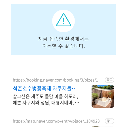
https://booking.naver.com/booking/3/bizes/120
광고
3928
석촌호수벚꽃축제 자쿠지돌담
집 해녀마을 하도리 제주돌담집
살고싶은 제주도 돌담 마을 하도리,
예쁜 자쿠지와 정원, 대형시네마, 바
닷가 마을 제주만의 감성을 그대로
느낄 수 있는 농가주택 돌담숙소
https://map.naver.com/p/entry/place/11049232
광고
73