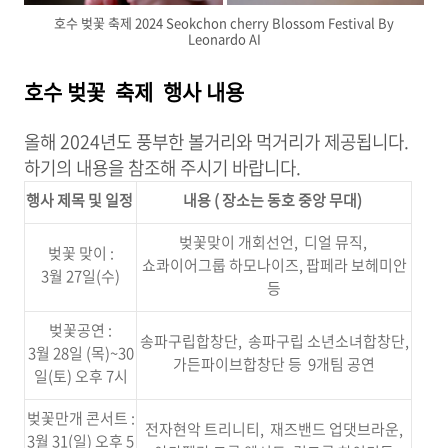
호수 벚꽃 축제 2024 Seokchon cherry Blossom Festival By
Leonardo AI
호수 벚꽃 축제 행사 내용
올해 2024년도 풍부한 볼거리와 먹거리가 제공됩니다.
하기의 내용을 참조해 주시기 바랍니다.
행사 제목 및 일정
내용 ( 장소는 동호 중앙 무대)
벚꽃맞이 개회선언, 디얼 뮤직,
벚꽃 맞이 :
쇼콰이어그룹 하모나이즈, 팝페라 보헤미안
3월 27일(수)
등
벚꽃공연 :
송파구립합창단, 송파구립 소년소녀합창단,
3월 28일 (목)~30
가든파이브합창단 등 9개팀 공연
일(토) 오후 7시
벚꽃만개 콘서트 :
전자현악 트리니티, 재즈밴드 업댓브라운,
3월 31(일) 오후 5