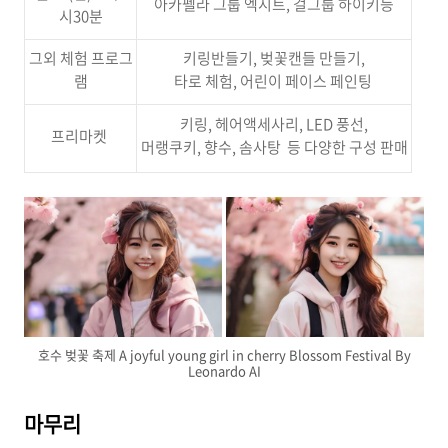
아카펠라 그룹 엑시트, 걸그룹 하이키등
시30분
그외 체험 프로그
키링반들기, 벚꽃캔들 만들기,
램
타로 체험, 어린이 페이스 페인팅
키링, 헤어액세사리, LED 풍선,
프리마켓
머랭쿠키, 향수, 솜사탕 등 다양한 구성 판매
호수 벚꽃 축제 A joyful young girl in cherry Blossom Festival By
Leonardo AI
마무리