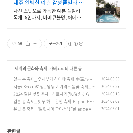
제주 완벽한 예쁜 감성풀빌라 대
문을 여는 순간 예쁨 가득
사진 스팟으로 가득한 예쁜 풀빌라
독채, 6인까지, 바베큐불멍, 어메니
티까지 완벽 감귤로 유명한 제주도
남원, 새로오픈한 신상 풀빌라, 5성
호텔급 시설 인테리어
68
구독하기
'
세계의 문화와 축제
' 카테고리의 다른 글
일본 봄 축제_ 우시부카 하이야 축제(牛深ハイ
2024.03.30
ヤまつり：Ushibuka Haiya 2024＿자유여행
서울( Seoul)여행_ 영등포 여의도 봄꽃 축제_ 2
2024.03.27
024 Spring Flower Festival_자유여행
(85)
2024 일본 벚꽃 축제_ 히로사키(弘前さくらま
2024.03.16
(51)
つり:Hirosaki Cherry Blossom Festival) 벚
일본 봄 축제_ 벳푸 하토 온천 축제(Beppu Hatt
2024.03.09
꽃 축제_일본 자유 여행
o Onsen Matsuri)_ 자유 여행
(76)
유럽 봄 축제_ '발렌시아 파야스' (Fallas de Val
2024.03.01
(80)
encia)축제_ 스페인 발렌시아(Spain Valenci
a)
(79)
관련글